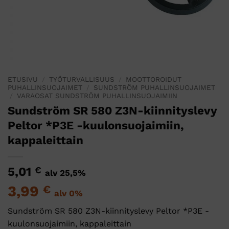
ETUSIVU
/
TYÖTURVALLISUUS
/
MOOTTOROIDUT
PUHALLINSUOJAIMET
/
SUNDSTRÖM PUHALLINSUOJAIMET
/
VARAOSAT SUNDSTRÖM PUHALLINSUOJAIMIIN
Sundström SR 580 Z3N-kiinnityslevy
Peltor *P3E -kuulonsuojaimiin,
kappaleittain
5,01
€
alv 25,5%
3,99
€
alv 0%
Sundström SR 580 Z3N-kiinnityslevy Peltor *P3E -
kuulonsuojaimiin, kappaleittain