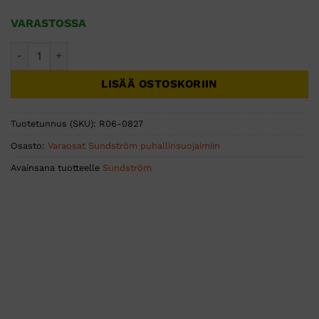
VARASTOSSA
Sundström SR 580 Z3N-kiinnityslevy Peltor *P3E -kuulonsuoj
LISÄÄ OSTOSKORIIN
Tuotetunnus (SKU):
R06-0827
Osasto:
Varaosat Sundström puhallinsuojaimiin
Avainsana tuotteelle
Sundström