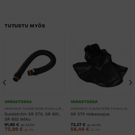
TUTUSTU MYÖS
VARASTOSSA
VARASTOSSA
VARAOSAT SUNDSTRÖM PUHALLINSUOJAIMIIN
VARAOSAT SUNDSTRÖM PUHALLINSUOJAIMIIN
Sundström SR 570, SR 601,
SR 570 niskasuojus
SR 602 letku
91,60
€
73,37
€
alv 25,5%
alv 25,5%
72,99
€
58,46
€
alv 0%
alv 0%