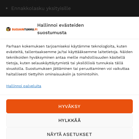
Ennakkolasku yksityisille
Hallinnoi evästeiden
suostumusta
Parhaan kokemuksen tarjoamiseksi käytämme teknologioita, kuten
evästeitä, tallentaaksemme ja/tai käyttääksemme laitetietoja. Näiden
tekniikoiden hyväksyminen antaa meille mahdollisuuden käsitellä
tietoja, kuten selauskäyttäytymistä tai yksilöllisiä tunnuksia tällä
Toimitustavat
sivustolla. Suostumuksen jättäminen tai peruuttaminen voi vaikuttaa
Posti
haitallisesti tiettyihin ominaisuuksiin ja toimintoihin.
Matkahuolto
Hallinnoi palveluita
Postnord
HYVÄKSY
Tilaa uutiskirje ja saat erikoisalennuksia
HYLKKÄÄ
sähköpostiisi
NÄYTÄ ASETUKSET