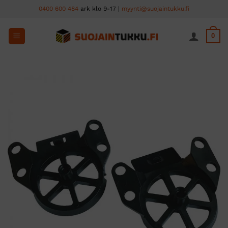
Skip
0400 600 484
ark klo 9-17 |
myynti@suojaintukku.fi
to
content
0