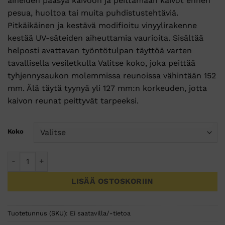
aineiden pääsyä kaivoon ja peittämään kaivot ennen
pesua, huoltoa tai muita puhdistustehtäviä.
Pitkäikäinen ja kestävä modifioitu vinyylirakenne
kestää UV-säteiden aiheuttamia vaurioita.
Sisältää
helposti avattavan työntötulpan täyttöä varten
tavallisella vesiletkulla Valitse
koko, joka peittää
tyhjennysaukon molemmissa reunoissa vähintään 152
mm.
Älä täytä tyynyä yli 127 mm:n korkeuden, jotta
kaivon reunat peittyvät tarpeeksi.
Koko
Kaivonsulkutyyny määrä
LISÄÄ OSTOSKORIIN
Tuotetunnus (SKU):
Ei saatavilla/-tietoa