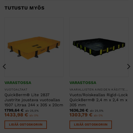
TUTUSTU MYÖS
VARASTOSSA
VARASTOSSA
VUOTOALTAAT
VAARALLISTEN AINEIDEN KÄSITTELY
QuickBerm® Lite 2837
Vuoto/Roiskeallas Rigid-Lock
Justrite joustava vuotoallas
QuickBerm® 2,4 m x 2,4 m x
1507 Litraa 244 x 305 x 20cm
305 mm
1799,64
€
1636,26
€
alv 25,5%
alv 25,5%
1433,98
€
1303,79
€
alv 0%
alv 0%
LISÄÄ OSTOSKORIIN
LISÄÄ OSTOSKORIIN