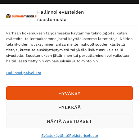
Hallinnoi evästeiden
suostumusta
Parhaan kokemuksen tarjoamiseksi käytämme teknologioita, kuten
evästeitä, tallentaaksemme ja/tai käyttääksemme laitetietoja. Näiden
tekniikoiden hyväksyminen antaa meille mahdollisuuden käsitellä
tietoja, kuten selauskäyttäytymistä tai yksilöllisiä tunnuksia tällä
Toimitustavat
sivustolla. Suostumuksen jättäminen tai peruuttaminen voi vaikuttaa
Posti
haitallisesti tiettyihin ominaisuuksiin ja toimintoihin.
Matkahuolto
Hallinnoi palveluita
Postnord
HYVÄKSY
Tilaa uutiskirje ja saat erikoisalennuksia
HYLKKÄÄ
sähköpostiisi
NÄYTÄ ASETUKSET
Evästekäytäntö
Rekisteriseloste