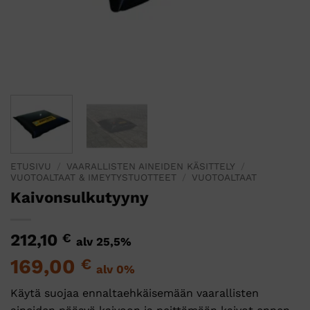
ETUSIVU
/
VAARALLISTEN AINEIDEN KÄSITTELY
/
VUOTOALTAAT & IMEYTYSTUOTTEET
/
VUOTOALTAAT
Kaivonsulkutyyny
212,10
€
alv 25,5%
169,00
€
alv 0%
Käytä suojaa ennaltaehkäisemään vaarallisten