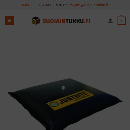
Skip
0400 600 484
ark klo 9-17 |
myynti@suojaintukku.fi
to
content
0