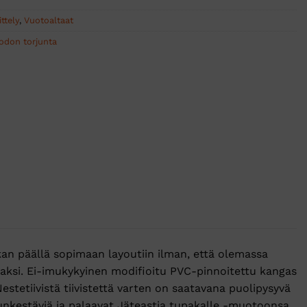
ttely
,
Vuotoaltaat
odon torjunta
kan päällä sopimaan layoutiin ilman, että olemassa
opivaksi. Ei-imukykyinen modifioitu PVC-pinnoitettu kangas
Nestetiivistä tiivistettä varten on saatavana puolipysyvä
kunkestäviä ja palaavat Jäteastia tupakalle -muotoonsa