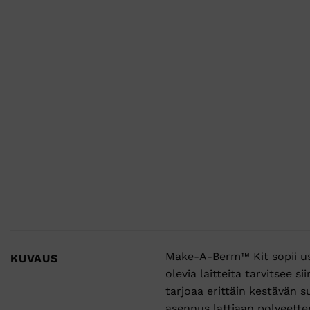
Make-A-Berm™ Kit sopii use
KUVAUS
olevia laitteita tarvitsee 
tarjoaa erittäin kestävän s
asennus lattiaan polyeette