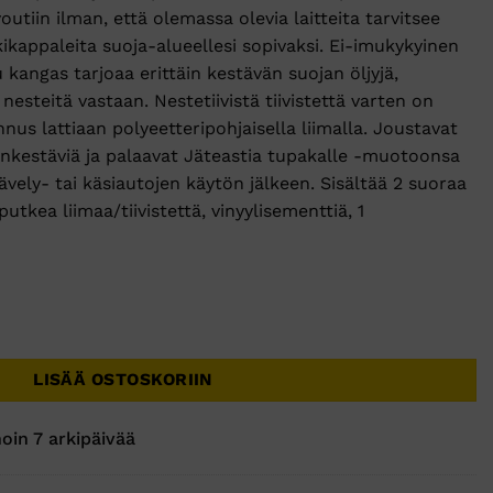
utiin ilman, että olemassa olevia laitteita tarvitsee
kkikappaleita suoja-alueellesi sopivaksi. Ei-imukykyinen
kangas tarjoaa erittäin kestävän suojan öljyjä,
nesteitä vastaan. Nestetiivistä tiivistettä varten on
us lattiaan polyeetteripohjaisella liimalla. Joustavat
nkestäviä ja palaavat Jäteastia tupakalle -muotoonsa
vely- tai käsiautojen käytön jälkeen. Sisältää 2 suoraa
utkea liimaa/tiivistettä, vinyylisementtiä, 1
5,24 mx 50,8 mm määrä
LISÄÄ OSTOSKORIIN
oin 7 arkipäivää