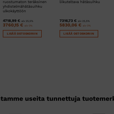
ruostumaton teräksinen
liikuteltava hätäsuihku
yhdistelmähätäsuihku
ulkokäyttöön
4718,99
€
7316,73
€
alv 25,5%
alv 25,5%
3760,15
€
5830,06
€
alv 0%
alv 0%
LISÄÄ OSTOSKORIIN
LISÄÄ OSTOSKORIIN
tamme useita tunnettuja tuotemer