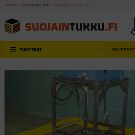
Skip
0400 600 484
ark klo 9-17 |
myynti@suojaintukku.fi
to
content
ESITTEE
TUOTTEET