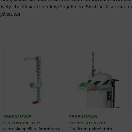
ely- tai käsiautojen käytön jälkeen. Sisältää 2 suoraa osa
yylikaulus
VARASTOSSA
VARASTOSSA
YHDISTELMÄSUIHKUT
YHDISTELMÄSUIHKUT
vastuskaapelilla lämmitetty
114 litran paineistettu