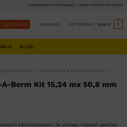
Suomalainen verkkokauppa - maan edullisimmat hinnat!
0
KIRJAUDU
OSTOSKORI /
0,00
€
JÄKSI
BLOGI
EIDEN KÄSITTELY
/
VUOTOALTAAT & IMEYTYSTUOTTEET
/
A-Berm Kit 15,24 mx 50,8 mm
impiin käyttötarpeisiin. Se voidaan helposti asentaa