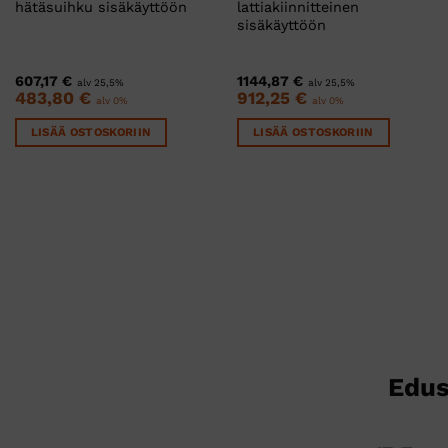
hätäsuihku sisäkäyttöön
lattiakiinnitteinen
sisäkäyttöön
607,17
€
1144,87
€
alv 25,5%
alv 25,5%
483,80
€
912,25
€
alv 0%
alv 0%
LISÄÄ OSTOSKORIIN
LISÄÄ OSTOSKORIIN
Edus