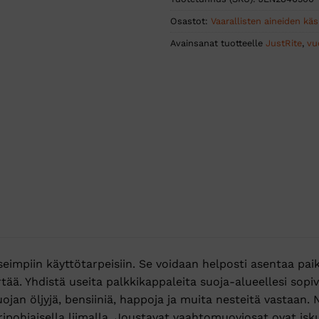
Osastot:
Vaarallisten aineiden käsi
Avainsanat tuotteelle
JustRite
,
vu
impiin käyttötarpeisiin. Se voidaan helposti asentaa pai
siirtää. Yhdistä useita palkkikappaleita suoja-alueellesi s
uojan öljyjä, bensiiniä, happoja ja muita nesteitä vastaan. 
ripohjaisella liimalla. Joustavat vaahtomuoviosat ovat is