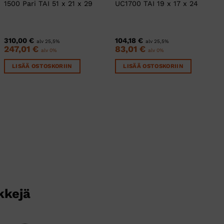
1500 Pari TAI 51 x 21 x 29
UC1700 TAI 19 x 17 x 24
310,00
€
104,18
€
alv 25,5%
alv 25,5%
247,01
€
83,01
€
alv 0%
alv 0%
LISÄÄ OSTOSKORIIN
LISÄÄ OSTOSKORIIN
kkejä