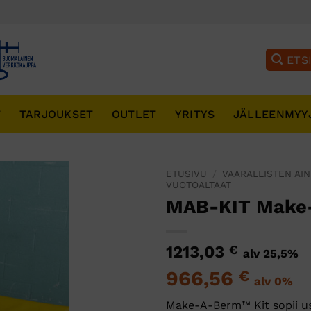
T
TARJOUKSET
OUTLET
YRITYS
JÄLLEENMYY
ETUSIVU
/
VAARALLISTEN AIN
VUOTOALTAAT
MAB-KIT Make-
1213,03
€
alv 25,5%
966,56
€
alv 0%
Make-A-Berm™ Kit sopii use