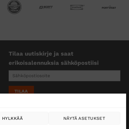
Tilaa uutiskirje ja saat
erikoisalennuksia sähköpostiisi
HYLKKÄÄ
NÄYTÄ ASETUKSET