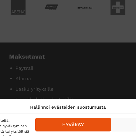
Maksutavat
Paytrail
Klarna
Lasku yrityksille
Ennakkolasku yksityisille
Hallinnoi evästeiden suostumusta
teitä,
HYVÄKSY
en hyväksyminen
 tai yksilöllisiä