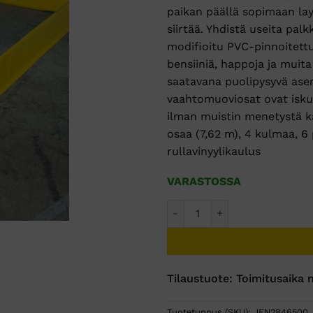
paikan päällä sopimaan layo
siirtää. Yhdistä useita pal
modifioitu PVC-pinnoitettu 
bensiiniä, happoja ja muita 
saatavana puolipysyvä asenn
vaahtomuoviosat ovat isku
ilman muistin menetystä kä
osaa (7,62 m), 4 kulmaa, 6 p
rullavinyylikaulus
VARASTOSSA
MAB-KIT Make-A-Berm Kit 1
Tilaustuote: Toimitusaika n
Tuotetunnus (SKU):
JEN2846500