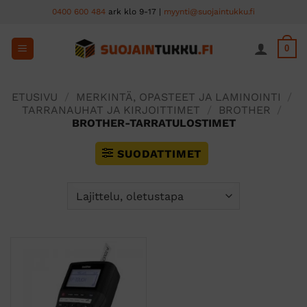
Skip
0400 600 484
ark klo 9-17 |
myynti@suojaintukku.fi
to
content
0
ETUSIVU
/
MERKINTÄ, OPASTEET JA LAMINOINTI
/
TARRANAUHAT JA KIRJOITTIMET
/
BROTHER
/
BROTHER-TARRATULOSTIMET
SUODATTIMET