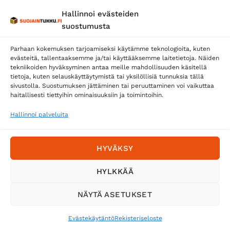
Toimitustavat
Hallinnoi evästeiden
Posti
suostumusta
Matkahuolto
Parhaan kokemuksen tarjoamiseksi käytämme teknologioita, kuten
Postnord
evästeitä, tallentaaksemme ja/tai käyttääksemme laitetietoja. Näiden
tekniikoiden hyväksyminen antaa meille mahdollisuuden käsitellä
tietoja, kuten selauskäyttäytymistä tai yksilöllisiä tunnuksia tällä
sivustolla. Suostumuksen jättäminen tai peruuttaminen voi vaikuttaa
Tilaa uutiskirje ja saat erikoisalennuksia
haitallisesti tiettyihin ominaisuuksiin ja toimintoihin.
sähköpostiisi
Hallinnoi palveluita
HYVÄKSY
HYLKKÄÄ
NÄYTÄ ASETUKSET
Evästekäytäntö
Rekisteriseloste