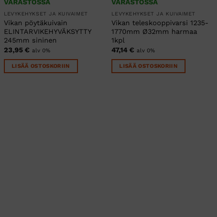
VARASTOSSA
VARASTOSSA
LEVYKEHYKSET JA KUIVAIMET
LEVYKEHYKSET JA KUIVAIMET
Vikan pöytäkuivain
Vikan teleskooppivarsi 1235-
ELINTARVIKEHYVÄKSYTTY
1770mm Ø32mm harmaa
245mm sininen
1kpl
23,95
€
47,14
€
alv 0%
alv 0%
LISÄÄ OSTOSKORIIN
LISÄÄ OSTOSKORIIN