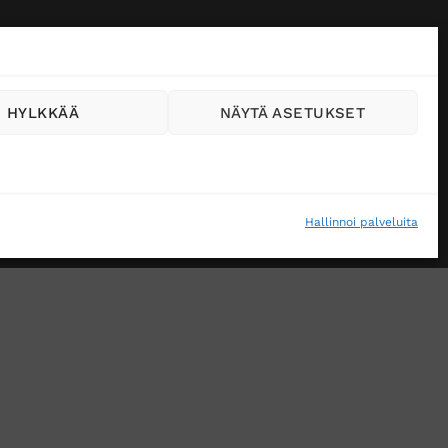
HYLKKÄÄ
NÄYTÄ ASETUKSET
Hallinnoi palveluita
VÄSTEKÄYTÄNTÖ (EU)
MUUTA EVÄSTEASETUKSIA