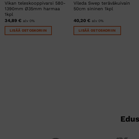
Vikan teleskooppivarsi 580-
Vileda Swep teräväkuivain
1390mm Ø35mm harmaa
50cm sininen 1kpl
1kpl
34,89
€
40,20
€
alv 0%
alv 0%
LISÄÄ OSTOSKORIIN
LISÄÄ OSTOSKORIIN
Edus