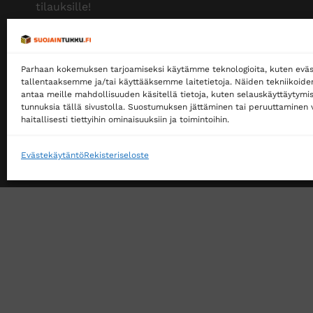
tilauksille!
Ilmainen toimitus jakopakettina yli 500 €
tilauksille!
Parhaan kokemuksen tarjoamiseksi käytämme teknologioita, kuten eväs
Tilaamme isoja eriä siksi myymme halvalla!
tallentaaksemme ja/tai käyttääksemme laitetietoja. Näiden tekniikoid
antaa meille mahdollisuuden käsitellä tietoja, kuten selauskäyttäytymistä
14 päivän vaihto- ja palautusoikeus kuluttajille
tunnuksia tällä sivustolla. Suostumuksen jättäminen tai peruuttaminen v
haitallisesti tiettyihin ominaisuuksiin ja toimintoihin.
Evästekäytäntö
Rekisteriseloste
VERKKOKAUPAN TOIMITUSEHDOT
TUOTEPALAU