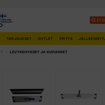
T
TARJOUKSET
OUTLET
YRITYS
JÄLLEENMYY
ET
/
LEVYKEHYKSET JA KUIVAIMET