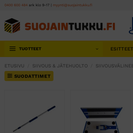
Skip
0400 600 484
ark klo 9-17 |
myynti@suojaintukku.fi
to
content
ESITTEE
TUOTTEET
ETUSIVU
/
SIIVOUS & JÄTEHUOLTO
/
SIIVOUSVÄLINE
SUODATTIMET