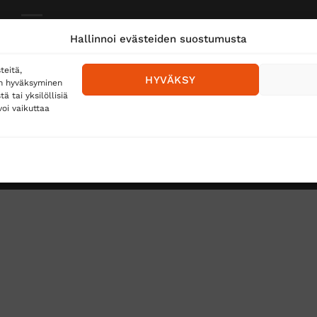
Toimitustavat
Hallinnoi evästeiden suostumusta
Posti
teitä,
HYVÄKSY
en hyväksyminen
Matkahuolto
 tai yksilöllisiä
oi vaikuttaa
Postnord
TUS
TÖIHIN SUOJAINTUKKUUN?
REKISTERISELOSTE
E
Copyright 2026 ©
Suojaintukku