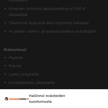
tilauksille!
Ilmainen toimitus jakopakettina yli 500 €
tilauksille!
Tilaamme isoja eriä siksi myymme halvalla!
14 päivän vaihto- ja palautusoikeus kuluttajille
Maksutavat
Paytrail
Klarna
Lasku yrityksille
Ennakkolasku yksityisille
Hallinnoi evästeiden
suostumusta