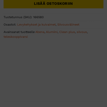
LISÄÄ OSTOSKORIIN
Tuotetunnus (SKU):
166580
Osastot:
Levykehykset ja kuivaimet
,
Siivousvälineet
Avainsanat tuotteelle
Abena
,
Alumiini
,
Clean plus
,
siivous
,
teleskooppivarsi