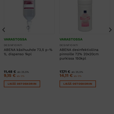
VARASTOSSA
VARASTOSSA
DESINFIOINTI
DESINFIOINTI
ABENA käsihuuhde 73,5 p-%
ABENA desinfektioliina
1L dispenso 1kpl
pinnoille 72% 20x20cm
purkissa 150kpl
11,48
€
17,71
€
alv 25,5%
alv 25,5%
9,15
€
14,11
€
alv 0%
alv 0%
LISÄÄ OSTOSKORIIN
LISÄÄ OSTOSKORIIN