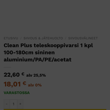
ETUSIVU
/
SIIVOUS & JÄTEHUOLTO
/
SIIVOUSVÄLINEET
Clean Plus teleskooppivarsi 1 kpl
100-180cm sininen
aluminium/PA/PE/acetat
22,60
€
alv 25,5%
18,01
€
alv 0%
VARASTOSSA
Clean Plus teleskooppivarsi 1 kpl 100-180cm sininen alumi