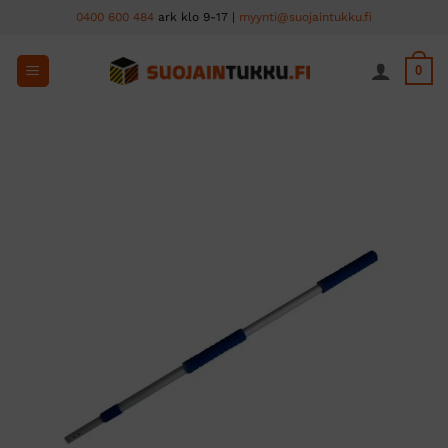
Skip
0400 600 484
ark klo 9-17 |
myynti@suojaintukku.fi
to
content
0