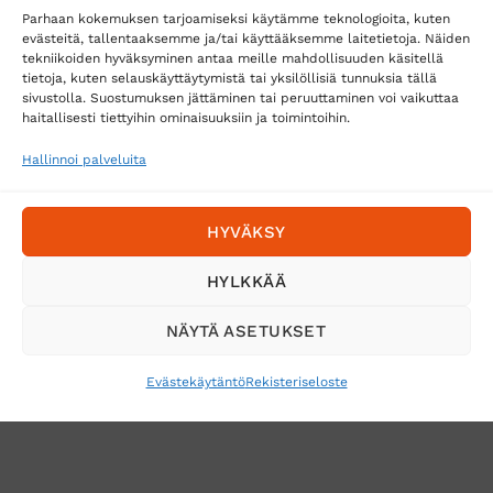
Parhaan kokemuksen tarjoamiseksi käytämme teknologioita, kuten
evästeitä, tallentaaksemme ja/tai käyttääksemme laitetietoja. Näiden
tekniikoiden hyväksyminen antaa meille mahdollisuuden käsitellä
tietoja, kuten selauskäyttäytymistä tai yksilöllisiä tunnuksia tällä
Toimitustavat
sivustolla. Suostumuksen jättäminen tai peruuttaminen voi vaikuttaa
Posti
haitallisesti tiettyihin ominaisuuksiin ja toimintoihin.
Matkahuolto
Hallinnoi palveluita
Postnord
HYVÄKSY
Tilaa uutiskirje ja saat erikoisalennuksia
HYLKKÄÄ
sähköpostiisi
NÄYTÄ ASETUKSET
Evästekäytäntö
Rekisteriseloste