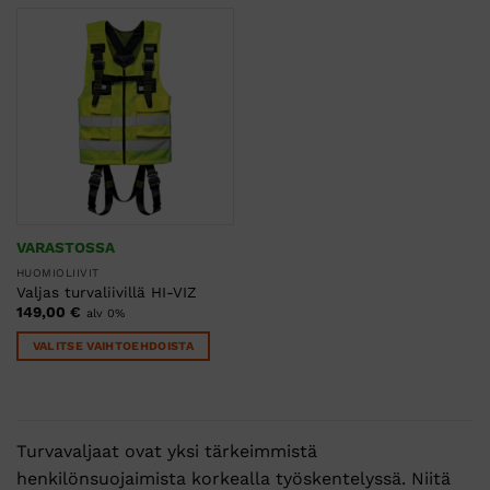
VARASTOSSA
HUOMIOLIIVIT
Valjas turvaliivillä HI-VIZ
149,00
€
alv 0%
VALITSE VAIHTOEHDOISTA
Tällä
tuotteella
on
useampi
Turvavaljaat ovat yksi tärkeimmistä
muunnelma.
henkilönsuojaimista korkealla työskentelyssä. Niitä
Voit