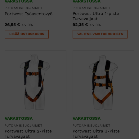
VARASTOSSA
VARASTOSSA
PUTOAMISSUOJAIMET
PUTOAMISSUOJAIMET
Portwest Ultra 1-piste
Portwest Työasentovyö
Turvavaljaat
26,55
€
92,35
€
alv 0%
alv 0%
LISÄÄ OSTOSKORIIN
VALITSE VAIHTOEHDOISTA
Tällä
tuotteella
on
useampi
muunnelma.
Voit
tehdä
valinnat
tuotteen
sivulla.
VARASTOSSA
VARASTOSSA
PUTOAMISSUOJAIMET
PUTOAMISSUOJAIMET
Portwest Ultra 2-Piste
Portwest Ultra 3-Piste
Turvavaljaat
Turvavaljaat