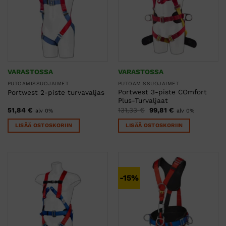
VARASTOSSA
VARASTOSSA
PUTOAMISSUOJAIMET
PUTOAMISSUOJAIMET
Portwest 3-piste COmfort
Portwest 2-piste turvavaljas
Plus-Turvaljaat
Alkuperäinen
Nykyinen
51,84
€
131,33
€
99,81
€
alv 0%
alv 0%
hinta
hinta
oli:
on:
LISÄÄ OSTOSKORIIN
LISÄÄ OSTOSKORIIN
131,33 €.
99,81 €.
-15%