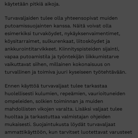
käytetään pitkiä aikoja.
Turvavaljaiden tulee olla yhteensopivat muiden
putoamissuojainten kanssa. Näitä voivat olla
esimerkiksi turvaköydet, nykäyksenvaimentimet,
köysitarraimet, sulkurenkaat, liitosköydet ja
ankkurointitarvikkeet. Kiinnityspisteiden sijainti,
vapaa putoamistila ja työntekijän liikkumistarve
vaikuttavat siihen, millainen kokonaisuus on
turvallinen ja toimiva juuri kyseiseen työtehtävään.
Ennen käyttöä turvavaljaat tulee tarkastaa
huolellisesti kulumien, repeämien, vaurioituneiden
ompeleiden, solkien toiminnan ja muiden
mahdollisten vikojen varalta. Lisäksi valjaat tulee
huoltaa ja tarkastuttaa valmistajan ohjeiden
mukaisesti. Suojaintukusta löydät turvavaljaat
ammattikäyttöön, kun tarvitset luotettavat varusteet