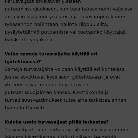
Perusvaljaat soveltuvat yleiseen
putoamissuojaukseen, kun taas työasemointivaljaissa
on usein lisäkiinnityspisteitä ja tukevampi rakenne
työasennon hallintaan. Valinta riippuu siitä,
pysäytetäänkö putoamista vai tuetaanko käyttäjää
työskentelyn aikana.
Voiko samoja turvavaljaita käyttää eri
työtehtävissä?
Samoja turvavaljaita voidaan käyttää eri kohteissa,
jos ne soveltuvat kyseiseen työtehtävään ja ovat
yhteensopivat muiden käytettävien
putoamissuojainten kanssa. Käyttökohde ja
turvallisuusvaatimukset tulee aina tarkistaa ennen
työn aloittamista.
Kuinka usein turvavaljaat pitää tarkastaa?
Turvavaljaat tulee tarkastaa silmämääräisesti ennen
jokaista käyttökertaa. Lisäksi niille tulee tehdä