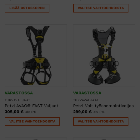
LISÄÄ OSTOSKORIIN
VALITSE VAIHTOEHDOISTA
Tällä
tuotteella
on
useampi
muunnelma.
Voit
tehdä
valinnat
tuotteen
sivulla.
VARASTOSSA
VARASTOSSA
TURVAVALJAAT
TURVAVALJAAT
Petzl AVAO® FAST Valjaat
Petzl Volt työasemointivaljas
305,00
€
299,00
€
alv 0%
alv 0%
VALITSE VAIHTOEHDOISTA
VALITSE VAIHTOEHDOISTA
Tällä
Tällä
tuotteella
tuotteella