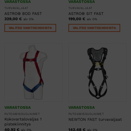
VARASTOSSA
VARASTOSSA
TURVAVALJAAT
TURVAVALJAAT
ASTRO® BOD FAST
ASTRO® SIT FAST
329,00
€
199,00
€
alv 0%
alv 0%
VALITSE VAIHTOEHDOISTA
VALITSE VAIHTOEHDOISTA
Tällä
Tällä
tuotteella
tuotteella
on
on
useampi
useampi
muunnelma.
muunnelma.
Voit
Voit
tehdä
tehdä
valinnat
valinnat
tuotteen
tuotteen
sivulla.
sivulla.
VARASTOSSA
VARASTOSSA
PUTOAMISSUOJAIMET
PUTOAMISSUOJAIMET
Kokovartalovaljas 1
NEWTON FAST turvavaljaat
pistekiinnitys
40,92
€
142,48
€
alv 0%
alv 0%