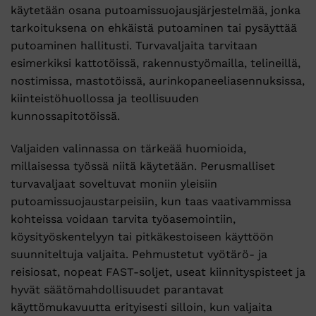
käytetään osana putoamissuojausjärjestelmää, jonka
tehdä
tarkoituksena on ehkäistä putoaminen tai pysäyttää
valinnat
tuotteen
putoaminen hallitusti. Turvavaljaita tarvitaan
sivulla.
esimerkiksi kattotöissä, rakennustyömailla, telineillä,
nostimissa, mastotöissä, aurinkopaneeliasennuksissa,
kiinteistöhuollossa ja teollisuuden
kunnossapitotöissä.
Valjaiden valinnassa on tärkeää huomioida,
millaisessa työssä niitä käytetään. Perusmalliset
turvavaljaat soveltuvat moniin yleisiin
putoamissuojaustarpeisiin, kun taas vaativammissa
kohteissa voidaan tarvita työasemointiin,
köysityöskentelyyn tai pitkäkestoiseen käyttöön
suunniteltuja valjaita. Pehmustetut vyötärö- ja
reisiosat, nopeat FAST-soljet, useat kiinnityspisteet ja
hyvät säätömahdollisuudet parantavat
käyttömukavuutta erityisesti silloin, kun valjaita