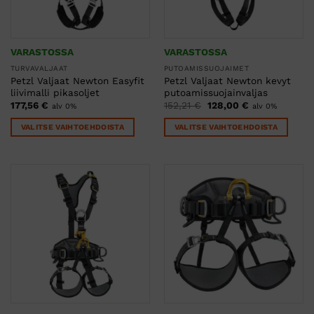
VARASTOSSA
VARASTOSSA
TURVAVALJAAT
PUTOAMISSUOJAIMET
Petzl Valjaat Newton Easyfit
Petzl Valjaat Newton kevyt
liivimalli pikasoljet
putoamissuojainvaljas
Alkuperäinen
Nykyinen
177,56
€
152,21
€
128,00
€
alv 0%
alv 0%
hinta
hinta
oli:
on:
VALITSE VAIHTOEHDOISTA
VALITSE VAIHTOEHDOISTA
152,21 €.
128,00 €.
Tällä
Tällä
tuotteella
tuotteella
on
on
useampi
useampi
muunnelma.
muunnelma.
Voit
Voit
tehdä
tehdä
valinnat
valinnat
tuotteen
tuotteen
sivulla.
sivulla.