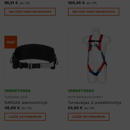
96,21
€
100,45
€
alv 0%
alv 0%
VALITSE VAIHTOEHDOISTA
VALITSE VAIHTOEHDOISTA
Tällä
Tällä
tuotteella
tuotteella
on
on
useampi
useampi
Uusi
muunnelma.
muunnelma.
Voit
Voit
tehdä
tehdä
valinnat
valinnat
tuotteen
tuotteen
sivulla.
sivulla.
VARASTOSSA
VARASTOSSA
TURVAVALJAAT
PUTOAMISSUOJAIMET
SARGAS asemointivyö
Turvavaljas 2-pistekiinnitys
48,00
€
54,63
€
alv 0%
alv 0%
LISÄÄ OSTOSKORIIN
LISÄÄ OSTOSKORIIN