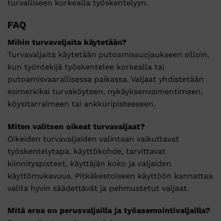
turvalliseen korkealla työskentelyyn.
FAQ
Mihin turvavaljaita käytetään?
Turvavaljaita käytetään putoamissuojaukseen silloin,
kun työntekijä työskentelee korkealla tai
putoamisvaarallisessa paikassa. Valjaat yhdistetään
esimerkiksi turvaköyteen, nykäyksenvaimentimeen,
köysitarraimeen tai ankkuripisteeseen.
Miten valitsen oikeat turvavaljaat?
Oikeiden turvavaljaiden valintaan vaikuttavat
työskentelytapa, käyttökohde, tarvittavat
kiinnityspisteet, käyttäjän koko ja valjaiden
käyttömukavuus. Pitkäkestoiseen käyttöön kannattaa
valita hyvin säädettävät ja pehmustetut valjaat.
Mitä eroa on perusvaljailla ja työasemointivaljailla?