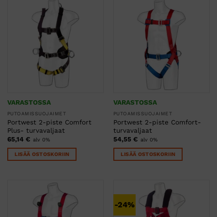
on
on
useampi
useampi
muunnelma.
muunnelma.
Voit
Voit
tehdä
tehdä
valinnat
valinnat
tuotteen
tuotteen
sivulla.
sivulla.
VARASTOSSA
VARASTOSSA
PUTOAMISSUOJAIMET
PUTOAMISSUOJAIMET
Portwest 2-piste Comfort
Portwest 2-piste Comfort-
Plus- turvavaljaat
turvavaljaat
65,14
€
54,55
€
alv 0%
alv 0%
LISÄÄ OSTOSKORIIN
LISÄÄ OSTOSKORIIN
-24%