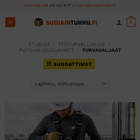
Skip
0400 600 484
ark klo 9-17 |
myynti@suojaintukku.fi
to
content
0
ETUSIVU
/
TYÖTURVALLISUUS
/
PUTOAMISSUOJAIMET
/
TURVAVALJAAT
SUODATTIMET