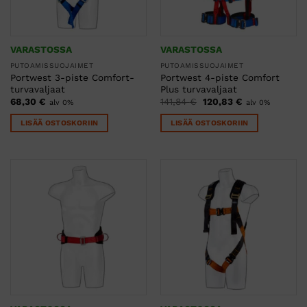
VARASTOSSA
VARASTOSSA
PUTOAMISSUOJAIMET
PUTOAMISSUOJAIMET
Portwest 3-piste Comfort-
Portwest 4-piste Comfort
turvavaljaat
Plus turvavaljaat
Alkuperäinen
Nykyinen
68,30
€
141,84
€
120,83
€
alv 0%
alv 0%
hinta
hinta
oli:
on:
LISÄÄ OSTOSKORIIN
LISÄÄ OSTOSKORIIN
141,84 €.
120,83 €.