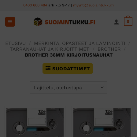
Skip
0400 600 484
ark klo 9-17 |
myynti@suojaintukku.fi
to
content
0
ETUSIVU
/
MERKINTÄ, OPASTEET JA LAMINOINTI
/
TARRANAUHAT JA KIRJOITTIMET
/
BROTHER
/
BROTHER 36MM KIRJOITUSNAUHAT
SUODATTIMET