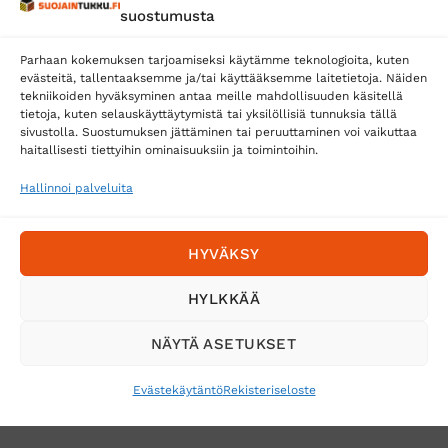
suostumusta
Matkahuolto
Parhaan kokemuksen tarjoamiseksi käytämme teknologioita, kuten
Postnord
evästeitä, tallentaaksemme ja/tai käyttääksemme laitetietoja. Näiden
tekniikoiden hyväksyminen antaa meille mahdollisuuden käsitellä
tietoja, kuten selauskäyttäytymistä tai yksilöllisiä tunnuksia tällä
sivustolla. Suostumuksen jättäminen tai peruuttaminen voi vaikuttaa
Tilaa uutiskirje ja saat erikoisalennuksia
haitallisesti tiettyihin ominaisuuksiin ja toimintoihin.
sähköpostiisi
Hallinnoi palveluita
HYVÄKSY
HYLKKÄÄ
NÄYTÄ ASETUKSET
Evästekäytäntö
Rekisteriseloste
VERKKOKAUPAN TOIMITUSEHDOT
TUOTEPALAUTUS