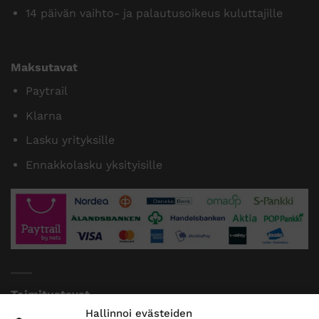
14 päivän vaihto- ja palautusoikeus kuluttajille
Maksutavat
Paytrail
Klarna
Lasku yrityksille
Ennakkolasku yksityisille
Toimitustavat
Hallinnoi evästeiden
Posti