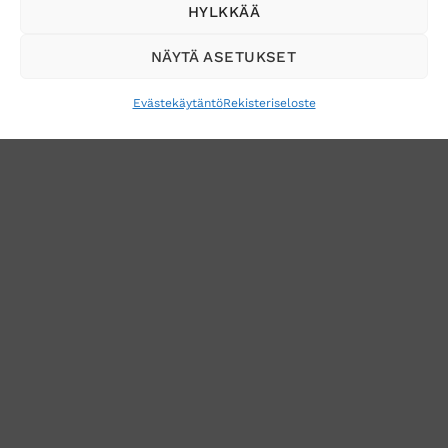
HYLKKÄÄ
NÄYTÄ ASETUKSET
Evästekäytäntö
Rekisteriseloste
VERKKOKAUPAN TOIMITUSEHDOT
TUOTEPALAUTUS
TÖIHIN SUOJAINTUKKUUN?
REKISTERISELOSTE
EVÄSTEKÄYTÄNTÖ (EU)
MUUTA EVÄSTEASETUKSIA
Copyright 2026 ©
Suojaintukku