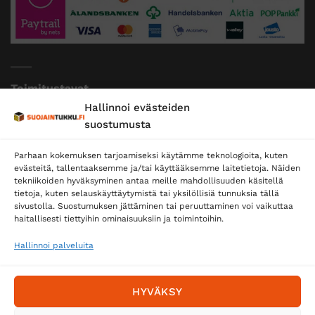
Toimitustavat
Hallinnoi evästeiden
Posti
suostumusta
Matkahuolto
Parhaan kokemuksen tarjoamiseksi käytämme teknologioita, kuten
Postnord
evästeitä, tallentaaksemme ja/tai käyttääksemme laitetietoja. Näiden
tekniikoiden hyväksyminen antaa meille mahdollisuuden käsitellä
tietoja, kuten selauskäyttäytymistä tai yksilöllisiä tunnuksia tällä
sivustolla. Suostumuksen jättäminen tai peruuttaminen voi vaikuttaa
Tilaa uutiskirje ja saat erikoisalennuksia
haitallisesti tiettyihin ominaisuuksiin ja toimintoihin.
sähköpostiisi
Hallinnoi palveluita
HYVÄKSY