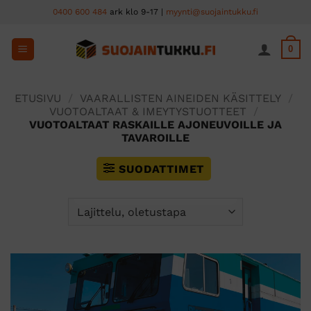
Skip
0400 600 484
ark klo 9-17 |
myynti@suojaintukku.fi
to
content
0
ETUSIVU
/
VAARALLISTEN AINEIDEN KÄSITTELY
/
VUOTOALTAAT & IMEYTYSTUOTTEET
/
VUOTOALTAAT RASKAILLE AJONEUVOILLE JA
TAVAROILLE
SUODATTIMET