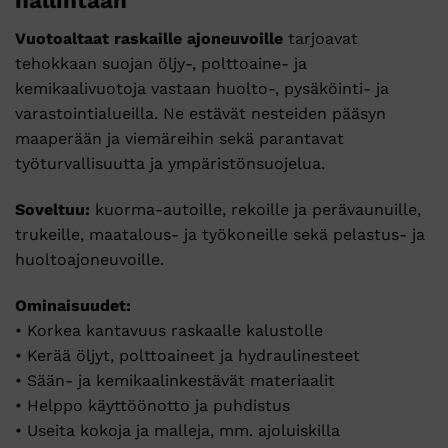
Vuotoaltaat raskaille ajoneuvoille
tarjoavat
tehokkaan suojan öljy-, polttoaine- ja
kemikaalivuotoja vastaan huolto-, pysäköinti- ja
varastointialueilla. Ne estävät nesteiden pääsyn
maaperään ja viemäreihin sekä parantavat
työturvallisuutta ja ympäristönsuojelua.
Soveltuu:
kuorma-autoille, rekoille ja perävaunuille,
trukeille, maatalous- ja työkoneille sekä pelastus- ja
huoltoajoneuvoille.
Ominaisuudet:
• Korkea kantavuus raskaalle kalustolle
• Kerää öljyt, polttoaineet ja hydraulinesteet
• Sään- ja kemikaalinkestävät materiaalit
• Helppo käyttöönotto ja puhdistus
• Useita kokoja ja malleja, mm. ajoluiskilla