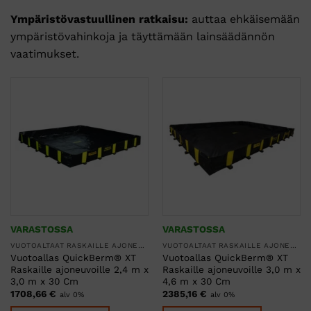
Ympäristövastuullinen ratkaisu:
auttaa ehkäisemään
ympäristövahinkoja ja täyttämään lainsäädännön
vaatimukset.
VARASTOSSA
VARASTOSSA
VUOTOALTAAT RASKAILLE AJONEUVOILLE JA TAVAROILLE
VUOTOALTAAT RASKAILLE AJONEUVOILLE JA TAVAROILLE
Vuotoallas QuickBerm® XT
Vuotoallas QuickBerm® XT
Raskaille ajoneuvoille 2,4 m x
Raskaille ajoneuvoille 3,0 m x
3,0 m x 30 Cm
4,6 m x 30 Cm
1708,66
€
2385,16
€
alv 0%
alv 0%