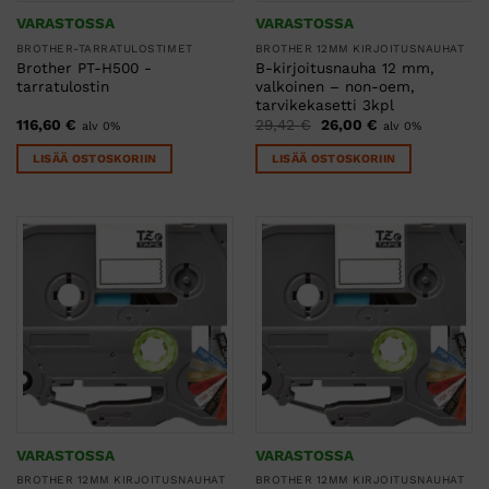
VARASTOSSA
VARASTOSSA
BROTHER-TARRATULOSTIMET
BROTHER 12MM KIRJOITUSNAUHAT
Brother PT-H500 -
B-kirjoitusnauha 12 mm,
tarratulostin
valkoinen – non-oem,
tarvikekasetti 3kpl
Alkuperäinen
Nykyinen
116,60
€
29,42
€
26,00
€
alv 0%
alv 0%
hinta
hinta
oli:
on:
LISÄÄ OSTOSKORIIN
LISÄÄ OSTOSKORIIN
29,42 €.
26,00 €.
VARASTOSSA
VARASTOSSA
BROTHER 12MM KIRJOITUSNAUHAT
BROTHER 12MM KIRJOITUSNAUHAT