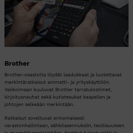
Brother
Brother-osastolta löydät laadukkaat ja luotettavat
merkintäratkaisut ammatti- ja yrityskäyttöön.
Valikoimaan kuuluvat Brother tarratulostimet,
kirjoitusnauhat sekä kutistesukat kaapelien ja
johtojen selkeään merkintään.
Ratkaisut soveltuvat erinomaisesti
varastonhallintaan, sähköasennuksiin, teollisuuteen
ja myymäläympäristöihin. Kestävä tulostusjälki ja