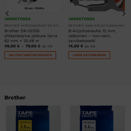
VARASTOSSA
VARASTOSSA
BROTHER YHTEENSOPIVAT DK-ETIKETIT
BROTHER 12MM KIRJOITUSNAUHAT
Brother DK-22205
B-kirjoitusnauha 12 mm,
yhteensopiva jatkuva tarra
valkoinen – non-oem,
62 mm × 30,48 m
tarvikekasetti
Hintaluokka:
49,00
€
–
79,00
€
14,00
€
alv 0%
alv 0%
49,00 €
-
VALITSE VAIHTOEHDOISTA
LISÄÄ OSTOSKORIIN
79,00 €
Tällä
tuotteella
on
useampi
muunnelma.
Voit
Brother
tehdä
valinnat
tuotteen
sivulla.