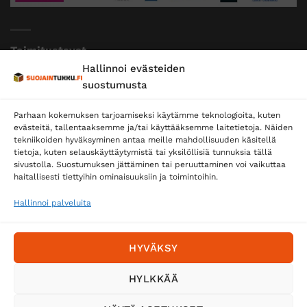
Toimitustavat
Hallinnoi evästeiden
Posti
suostumusta
Matkahuolto
Parhaan kokemuksen tarjoamiseksi käytämme teknologioita, kuten
Postnord
evästeitä, tallentaaksemme ja/tai käyttääksemme laitetietoja. Näiden
tekniikoiden hyväksyminen antaa meille mahdollisuuden käsitellä
tietoja, kuten selauskäyttäytymistä tai yksilöllisiä tunnuksia tällä
sivustolla. Suostumuksen jättäminen tai peruuttaminen voi vaikuttaa
Tilaa uutiskirje ja saat erikoisalennuksia
haitallisesti tiettyihin ominaisuuksiin ja toimintoihin.
sähköpostiisi
Hallinnoi palveluita
HYVÄKSY
HYLKKÄÄ