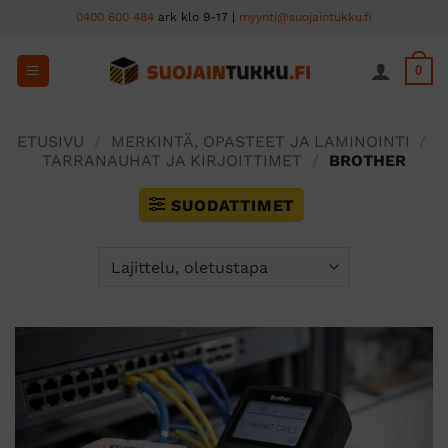
Skip
0400 600 484
ark klo 9-17 |
myynti@suojaintukku.fi
to
content
0
ETUSIVU
/
MERKINTÄ, OPASTEET JA LAMINOINTI
/
TARRANAUHAT JA KIRJOITTIMET
/
BROTHER
SUODATTIMET