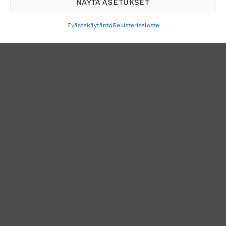
NÄYTÄ ASETUKSET
Evästekäytäntö
Rekisteriseloste
VERKKOKAUPAN TOIMITUSEHDOT
TUOTEPALAUTUS
TÖIHIN SUOJAINTUKKUUN?
REKISTERISELOSTE
EVÄSTEKÄYTÄNTÖ (EU)
MUUTA EVÄSTEASETUKSIA
Copyright 2026 ©
Suojaintukku