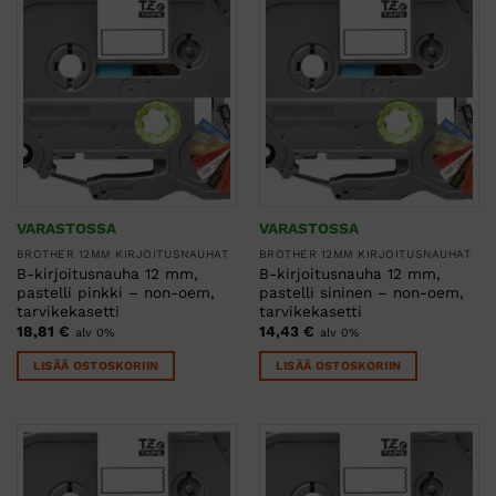
VARASTOSSA
VARASTOSSA
BROTHER 12MM KIRJOITUSNAUHAT
BROTHER 12MM KIRJOITUSNAUHAT
B-kirjoitusnauha 12 mm,
B-kirjoitusnauha 12 mm,
pastelli pinkki – non-oem,
pastelli sininen – non-oem,
tarvikekasetti
tarvikekasetti
18,81
€
14,43
€
alv 0%
alv 0%
LISÄÄ OSTOSKORIIN
LISÄÄ OSTOSKORIIN