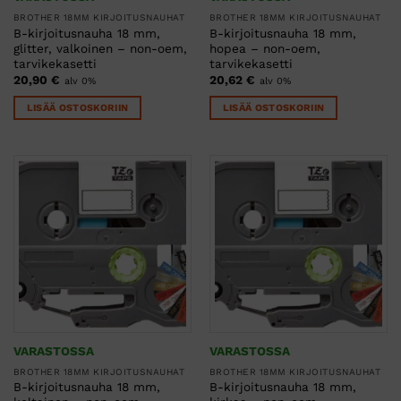
BROTHER 18MM KIRJOITUSNAUHAT
BROTHER 18MM KIRJOITUSNAUHAT
B-kirjoitusnauha 18 mm,
B-kirjoitusnauha 18 mm,
glitter, valkoinen – non-oem,
hopea – non-oem,
tarvikekasetti
tarvikekasetti
20,90
€
20,62
€
alv 0%
alv 0%
LISÄÄ OSTOSKORIIN
LISÄÄ OSTOSKORIIN
VARASTOSSA
VARASTOSSA
BROTHER 18MM KIRJOITUSNAUHAT
BROTHER 18MM KIRJOITUSNAUHAT
B-kirjoitusnauha 18 mm,
B-kirjoitusnauha 18 mm,