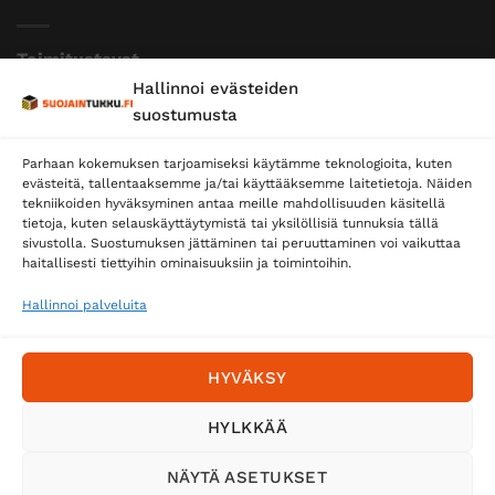
Toimitustavat
Hallinnoi evästeiden
Posti
suostumusta
Matkahuolto
Parhaan kokemuksen tarjoamiseksi käytämme teknologioita, kuten
Postnord
evästeitä, tallentaaksemme ja/tai käyttääksemme laitetietoja. Näiden
tekniikoiden hyväksyminen antaa meille mahdollisuuden käsitellä
tietoja, kuten selauskäyttäytymistä tai yksilöllisiä tunnuksia tällä
sivustolla. Suostumuksen jättäminen tai peruuttaminen voi vaikuttaa
Tilaa uutiskirje ja saat erikoisalennuksia
haitallisesti tiettyihin ominaisuuksiin ja toimintoihin.
sähköpostiisi
Hallinnoi palveluita
HYVÄKSY
HYLKKÄÄ
NÄYTÄ ASETUKSET