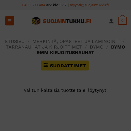
Skip
0400 600 484
ark klo 9-17 |
myynti@suojaintukku.fi
to
content
0
ETUSIVU
/
MERKINTÄ, OPASTEET JA LAMINOINTI
/
TARRANAUHAT JA KIRJOITTIMET
/
DYMO
/
DYMO
9MM KIRJOITUSNAUHAT
SUODATTIMET
Valitun kaltaisia tuotteita ei löytynyt.