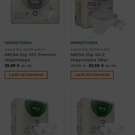
VARASTOSSA
VARASTOSSA
AIKUISTEN TEIPPIVAIPAT
AIKUISTEN TEIPPIVAIPAT
ABENA Slip XS2 Premium
ABENA Slip XXL2
teippivaippa
teippivaippa 10kpl
Alkuperäinen
Nykyinen
25,99
€
29,55
€
23,58
€
alv 0%
alv 0%
hinta
hinta
oli:
on:
LISÄÄ OSTOSKORIIN
LISÄÄ OSTOSKORIIN
29,55 €.
23,58 €.