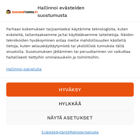
Hallinnoi evästeiden
Posti
suostumusta
Matkahuolto
Parhaan kokemuksen tarjoamiseksi käytämme teknologioita, kuten
Postnord
evästeitä, tallentaaksemme ja/tai käyttääksemme laitetietoja. Näiden
tekniikoiden hyväksyminen antaa meille mahdollisuuden käsitellä
tietoja, kuten selauskäyttäytymistä tai yksilöllisiä tunnuksia tällä
sivustolla. Suostumuksen jättäminen tai peruuttaminen voi vaikuttaa
Tilaa uutiskirje ja saat erikoisalennuksia
haitallisesti tiettyihin ominaisuuksiin ja toimintoihin.
sähköpostiisi
Hallinnoi palveluita
HYVÄKSY
HYLKKÄÄ
NÄYTÄ ASETUKSET
Evästekäytäntö
Rekisteriseloste