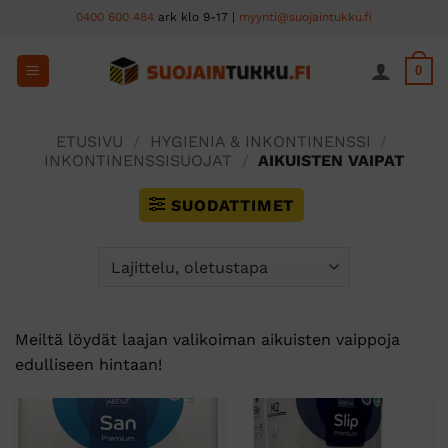
Skip
0400 600 484
ark klo 9-17 |
myynti@suojaintukku.fi
to
content
0
ETUSIVU
/
HYGIENIA & INKONTINENSSI
/
INKONTINENSSISUOJAT
/
AIKUISTEN VAIPAT
SUODATTIMET
Meiltä löydät laajan valikoiman aikuisten vaippoja
edulliseen hintaan!