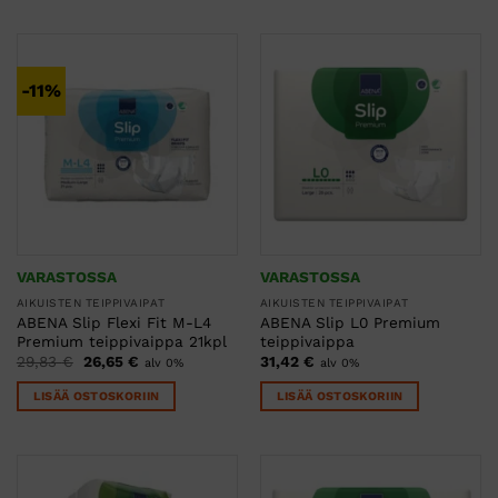
-11%
VARASTOSSA
VARASTOSSA
AIKUISTEN TEIPPIVAIPAT
AIKUISTEN TEIPPIVAIPAT
ABENA Slip Flexi Fit M-L4
ABENA Slip L0 Premium
Premium teippivaippa 21kpl
teippivaippa
Alkuperäinen
Nykyinen
29,83
€
26,65
€
31,42
€
alv 0%
alv 0%
hinta
hinta
oli:
on:
LISÄÄ OSTOSKORIIN
LISÄÄ OSTOSKORIIN
29,83 €.
26,65 €.