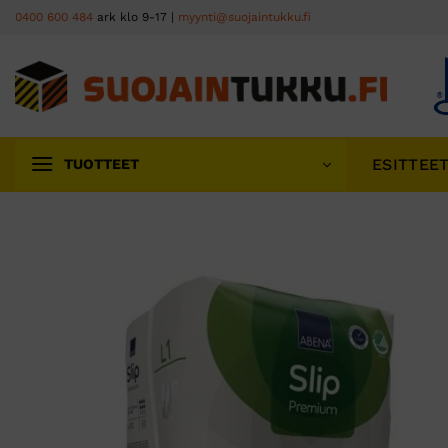
Skip
0400 600 484
ark klo 9-17 |
myynti@suojaintukku.fi
to
content
ESITTEE
TUOTTEET