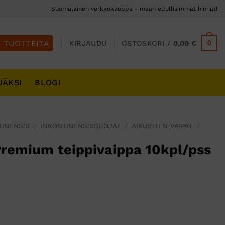
Suomalainen verkkokauppa - maan edullisimmat hinnat!
0
KIRJAUDU
OSTOSKORI /
0,00
€
JÄKSI
BLOGI
TINENSSI
/
INKONTINENSSISUOJAT
/
AIKUISTEN VAIPAT
/
Premium teippivaippa 10kpl/pss