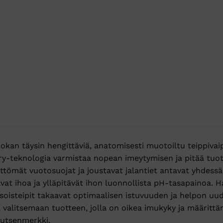
an täysin hengittäviä, anatomisesti muotoiltu teippivaip
y-teknologia varmistaa nopean imeytymisen ja pitää tuo
ttömät vuotosuojat ja joustavat jalantiet antavat yhdess
vat ihoa ja ylläpitävät ihon luonnollista pH-tasapainoa. 
soisteipit takaavat optimaalisen istuvuuden ja helpon uude
a valitsemaan tuotteen, jolla on oikea imukyky ja määrittä
outsenmerkki.