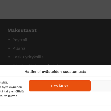
Maksutavat
Paytrail
Klarna
Lasku yrityksille
Ennakkolasku yksityisille
Hallinnoi evästeiden suostumusta
teitä,
HYVÄKSY
en hyväksyminen
 tai yksilöllisiä
oi vaikuttaa
Toimitustavat