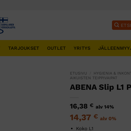
T
TARJOUKSET
OUTLET
YRITYS
JÄLLEENMYY
ETUSIVU
/
HYGIENIA & INKON
AIKUISTEN TEIPPIVAIPAT
ABENA Slip L1 
16,38
€
alv 14%
14,37
€
alv 0%
Koko L1