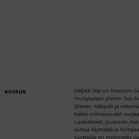
ABENA Slip on Premium-luok
KUVAUS
Imukykyisen ytimen Top-Dr
jälkeen. Näkyvät ja näkymä
kaikki ominaisuudet suojaa
Laadukkaat, joustavat, kak
auttaa käyttäjää ja hoitaja
tuotteille on myönnetty J