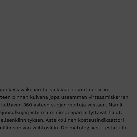
pa keskivaikeaan tai vaikeaan inkontinenssiin.
tteen pinnan kuivana jopa useamman virtsaamiskerran
ä kattavan 360 asteen suojan vuotoja vastaan. Nämä
Hajunsulkujärjestelmä minimoi epämiellyttävät hajut.
lleenkiinnityksen. Asteikollinen kosteusindikaattori
mään sopivan vaihtovälin. Dermatologisesti testatuille