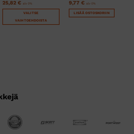
25,82
€
9,77
€
alv 0%
alv 0%
VALITSE
LISÄÄ OSTOSKORIIN
VAIHTOEHDOISTA
Tällä
tuotteella
on
useampi
muunnelma.
Voit
tehdä
valinnat
tuotteen
sivulla.
kkejä