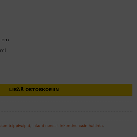
0 cm
 ml
ivaippa 10kpl/pss määrä
LISÄÄ OSTOSKORIIN
sten teippivaipat
,
inkontinenssi
,
Inkontinenssin hallinta
,