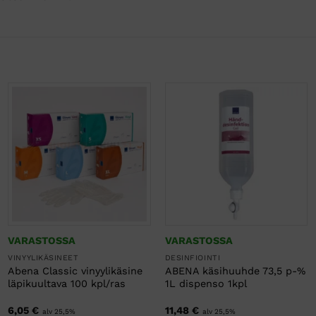
VARASTOSSA
VARASTOSSA
VINYYLIKÄSINEET
DESINFIOINTI
Abena Classic vinyylikäsine
ABENA käsihuuhde 73,5 p-%
läpikuultava 100 kpl/ras
1L dispenso 1kpl
6,05
€
11,48
€
alv 25,5%
alv 25,5%