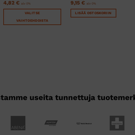
4,82
€
9,15
€
alv 0%
alv 0%
VALITSE
LISÄÄ OSTOSKORIIN
VAIHTOEHDOISTA
Tällä
tuotteella
on
useampi
muunnelma.
Voit
tehdä
valinnat
tuotteen
sivulla.
tamme useita tunnettuja tuotemer