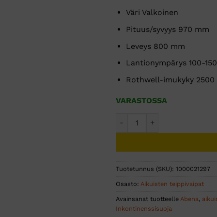
Väri Valkoinen
Pituus/syvyys 970 mm
Leveys 800 mm
Lantionympärys 100-15
Rothwell-imukyky 2500
VARASTOSSA
ABENA Slip L1 Premium teipp
Tuotetunnus (SKU):
1000021297
Osasto:
Aikuisten teippivaipat
Avainsanat tuotteelle
Abena
,
aikui
Inkontinenssisuoja