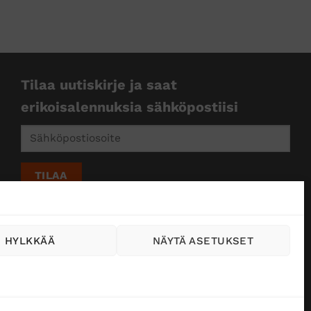
Tilaa uutiskirje ja saat
erikoisalennuksia sähköpostiisi
HYLKKÄÄ
NÄYTÄ ASETUKSET