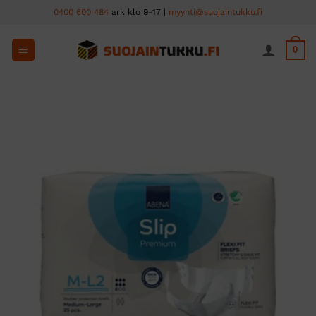
Skip
0400 600 484
ark klo 9-17 |
myynti@suojaintukku.fi
to
content
0