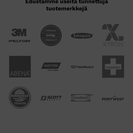
Edustamme useita tunnettuja
tuotemerkkejä