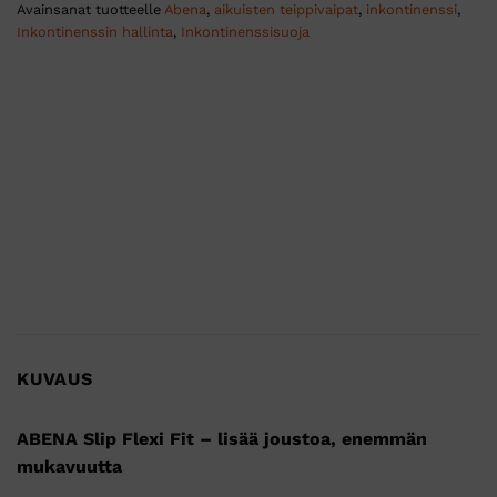
Avainsanat tuotteelle
Abena
,
aikuisten teippivaipat
,
inkontinenssi
,
Inkontinenssin hallinta
,
Inkontinenssisuoja
KUVAUS
ABENA Slip Flexi Fit – lisää joustoa, enemmän
mukavuutta