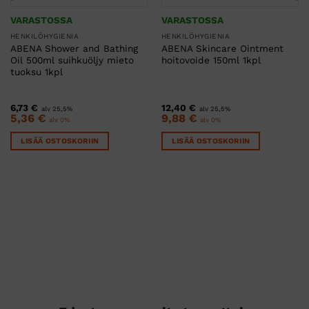
VARASTOSSA
VARASTOSSA
HENKILÖHYGIENIA
HENKILÖHYGIENIA
ABENA Shower and Bathing
ABENA Skincare Ointment
Oil 500ml suihkuöljy mieto
hoitovoide 150ml 1kpl
tuoksu 1kpl
6,73
€
12,40
€
alv 25,5%
alv 25,5%
5,36
€
9,88
€
alv 0%
alv 0%
LISÄÄ OSTOSKORIIN
LISÄÄ OSTOSKORIIN