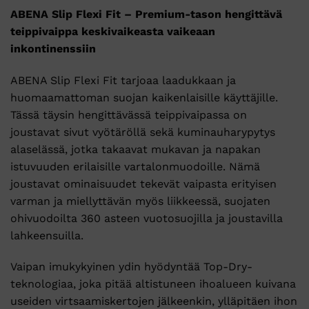
ABENA Slip Flexi Fit – Premium-tason hengittävä
teippivaippa keskivaikeasta vaikeaan
inkontinenssiin
ABENA Slip Flexi Fit tarjoaa laadukkaan ja
huomaamattoman suojan kaikenlaisille käyttäjille.
Tässä täysin hengittävässä teippivaipassa on
joustavat sivut vyötäröllä sekä kuminauharypytys
alaselässä, jotka takaavat mukavan ja napakan
istuvuuden erilaisille vartalonmuodoille. Nämä
joustavat ominaisuudet tekevät vaipasta erityisen
varman ja miellyttävän myös liikkeessä, suojaten
ohivuodoilta 360 asteen vuotosuojilla ja joustavilla
lahkeensuilla.
Vaipan imukykyinen ydin hyödyntää Top-Dry-
teknologiaa, joka pitää altistuneen ihoalueen kuivana
useiden virtsaamiskertojen jälkeenkin, ylläpitäen ihon