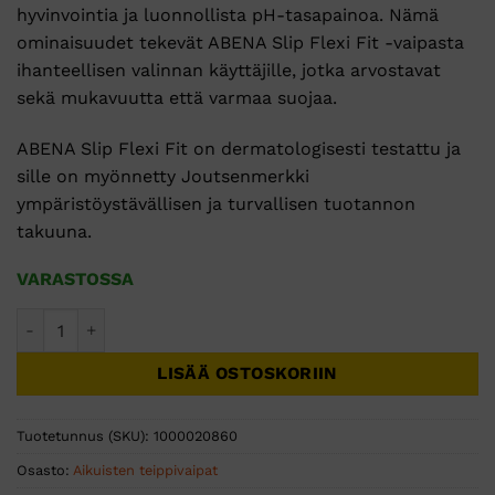
hyvinvointia ja luonnollista pH-tasapainoa. Nämä
ominaisuudet tekevät ABENA Slip Flexi Fit -vaipasta
ihanteellisen valinnan käyttäjille, jotka arvostavat
sekä mukavuutta että varmaa suojaa.
ABENA Slip Flexi Fit on dermatologisesti testattu ja
sille on myönnetty Joutsenmerkki
ympäristöystävällisen ja turvallisen tuotannon
takuuna.
VARASTOSSA
ABENA Slip Flexi Fit M-L2 Premium teippivaippa 25kpl määr
LISÄÄ OSTOSKORIIN
Tuotetunnus (SKU):
1000020860
Osasto:
Aikuisten teippivaipat