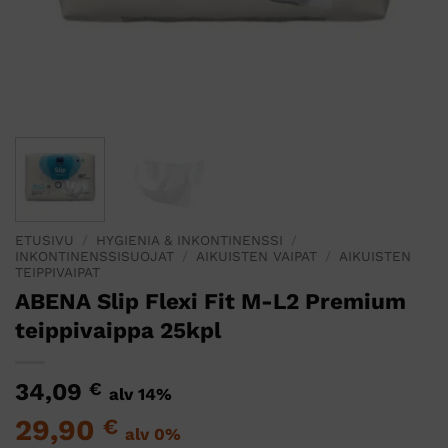
ETUSIVU
/
HYGIENIA & INKONTINENSSI
/
INKONTINENSSISUOJAT
/
AIKUISTEN VAIPAT
/
AIKUISTEN
TEIPPIVAIPAT
ABENA Slip Flexi Fit M-L2 Premium
teippivaippa 25kpl
34,09
€
alv 14%
29,90
€
alv 0%