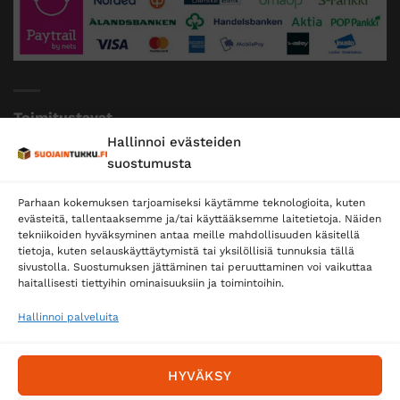
Toimitustavat
Hallinnoi evästeiden
Posti
suostumusta
Matkahuolto
Parhaan kokemuksen tarjoamiseksi käytämme teknologioita, kuten
Postnord
evästeitä, tallentaaksemme ja/tai käyttääksemme laitetietoja. Näiden
tekniikoiden hyväksyminen antaa meille mahdollisuuden käsitellä
tietoja, kuten selauskäyttäytymistä tai yksilöllisiä tunnuksia tällä
sivustolla. Suostumuksen jättäminen tai peruuttaminen voi vaikuttaa
Tilaa uutiskirje ja saat erikoisalennuksia
haitallisesti tiettyihin ominaisuuksiin ja toimintoihin.
sähköpostiisi
Hallinnoi palveluita
HYVÄKSY