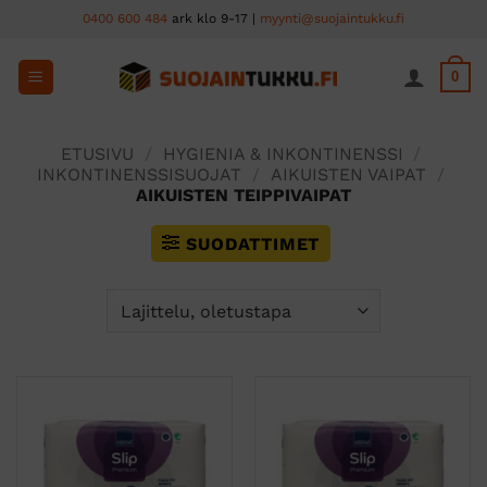
Skip
0400 600 484
ark klo 9-17 |
myynti@suojaintukku.fi
to
content
0
ETUSIVU
/
HYGIENIA & INKONTINENSSI
/
INKONTINENSSISUOJAT
/
AIKUISTEN VAIPAT
/
AIKUISTEN TEIPPIVAIPAT
SUODATTIMET