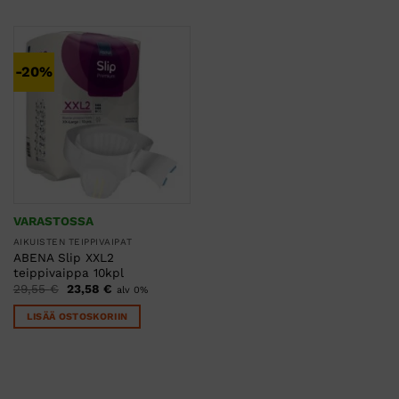
-20%
VARASTOSSA
AIKUISTEN TEIPPIVAIPAT
ABENA Slip XXL2
teippivaippa 10kpl
Alkuperäinen
Nykyinen
29,55
€
23,58
€
alv 0%
hinta
hinta
oli:
on:
LISÄÄ OSTOSKORIIN
29,55 €.
23,58 €.