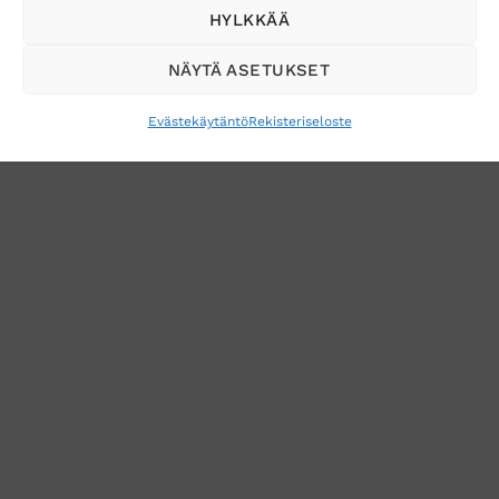
HYLKKÄÄ
NÄYTÄ ASETUKSET
Evästekäytäntö
Rekisteriseloste
VERKKOKAUPAN TOIMITUSEHDOT
TUOTEPALAUTUS
TÖIHIN SUOJAINTUKKUUN?
REKISTERISELOSTE
EVÄSTEKÄYTÄNTÖ (EU)
MUUTA EVÄSTEASETUKSIA
Copyright 2026 ©
Suojaintukku