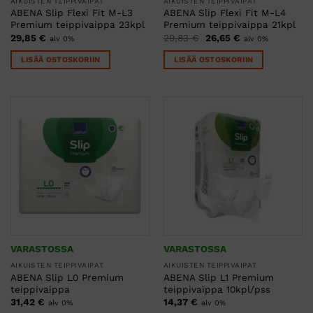
AIKUISTEN TEIPPIVAIPAT
AIKUISTEN TEIPPIVAIPAT
ABENA Slip Flexi Fit M-L3
ABENA Slip Flexi Fit M-L4
Premium teippivaippa 23kpl
Premium teippivaippa 21kpl
Alkuperäinen
Nykyinen
29,85
€
29,83
€
26,65
€
alv 0%
alv 0%
hinta
hinta
oli:
on:
LISÄÄ OSTOSKORIIN
LISÄÄ OSTOSKORIIN
29,83 €.
26,65 €.
VARASTOSSA
VARASTOSSA
AIKUISTEN TEIPPIVAIPAT
AIKUISTEN TEIPPIVAIPAT
ABENA Slip L0 Premium
ABENA Slip L1 Premium
teippivaippa
teippivaippa 10kpl/pss
31,42
€
14,37
€
alv 0%
alv 0%