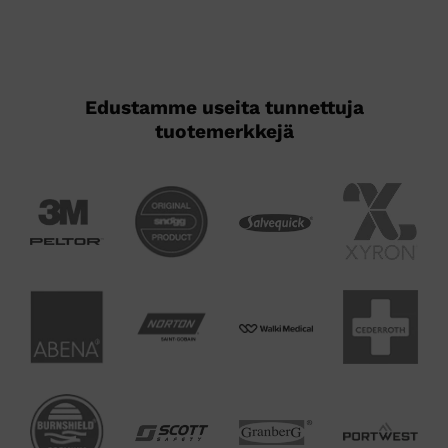
tehdä
valinnat
tuotteen
sivulla.
Edustamme useita tunnettuja
tuotemerkkejä