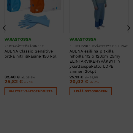
VARASTOSSA
VARASTOSSA
KERTAKÄYTTÖKÄSINEET
ELINTARVIKEHYVÄKSYTYT ESILIINAT
ABENA Classic Sensitive
ABENA esiliina pitkillä
pitkä nitriilikäsine 150 kpl
hihoilla 112 x 120cm 25my
ELINTARVIKEHYVÄKSYTTY
yksittäispakattu LDPE
sininen 20kpl
32,40
€
25,13
€
alv 25,5%
alv 25,5%
25,82
€
20,02
€
alv 0%
alv 0%
VALITSE VAIHTOEHDOISTA
LISÄÄ OSTOSKORIIN
Tällä
tuotteella
on
useampi
muunnelma.
Voit