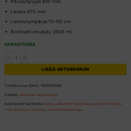
Pituus/syvyys 820 mm
Leveys 670 mm
Lantionympärys 70-110 cm
Rothwell-imukyky 2600 ml
VARASTOSSA
ABENA Slip M2 Premium teippivaippa 10kpl/pss määrä
LISÄÄ OSTOSKORIIN
Tuotetunnus (SKU):
1000021296
Osasto:
Aikuisten teippivaipat
Avainsanat tuotteelle
Abena
,
aikuisten teippivaipat
,
inkontinenssi
,
Inkontinenssin hallinta
,
Inkontinenssisuoja