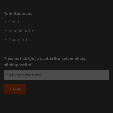
Toimitustavat
Posti
Matkahuolto
Postnord
Tilaa uutiskirje ja saat erikoisalennuksia
sähköpostiisi