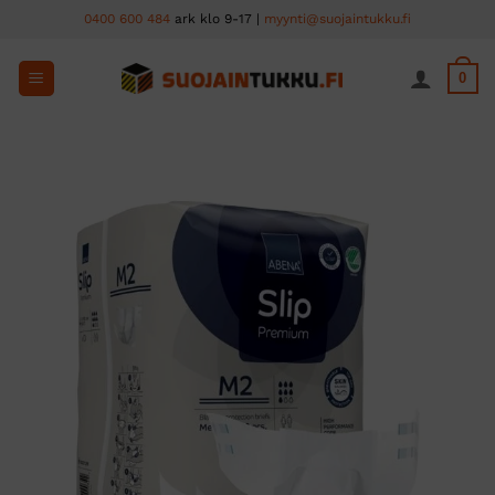
Skip
0400 600 484
ark klo 9-17 |
myynti@suojaintukku.fi
to
content
0