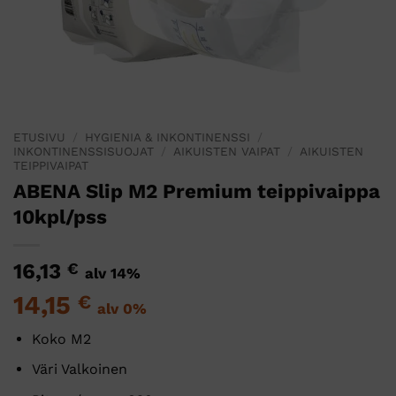
ETUSIVU
/
HYGIENIA & INKONTINENSSI
/
INKONTINENSSISUOJAT
/
AIKUISTEN VAIPAT
/
AIKUISTEN
TEIPPIVAIPAT
ABENA Slip M2 Premium teippivaippa
10kpl/pss
16,13
€
alv 14%
14,15
€
alv 0%
Koko M2
Väri Valkoinen