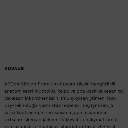
KUVAUS
ABENA Slip on Premium-luokan täysin hengittäviä,
anatomisesti muotoiltu teippivaippa keskivaikeaan tai
vaikeaan inkontinenssiin. Imukykyisen ytimen Top-
Dry-teknologia varmistaa nopean imeytymisen ja
pitää tuotteen pinnan kuivana jopa useamman
virtsaamiskerran jälkeen. Näkyvät ja näkymättömät
vuotosuojat ja joustavat jalantiet antavat yhdessä