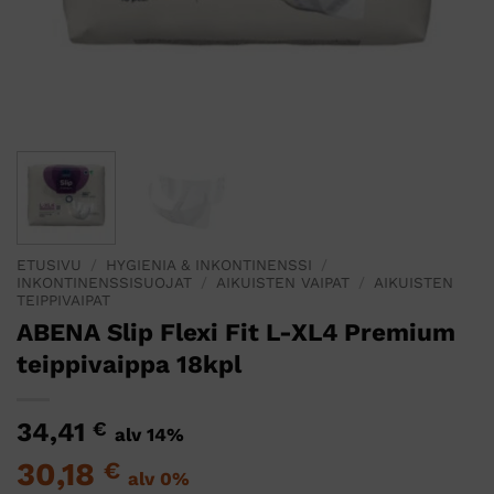
ETUSIVU
/
HYGIENIA & INKONTINENSSI
/
INKONTINENSSISUOJAT
/
AIKUISTEN VAIPAT
/
AIKUISTEN
TEIPPIVAIPAT
ABENA Slip Flexi Fit L-XL4 Premium
teippivaippa 18kpl
34,41
€
alv 14%
30,18
€
alv 0%