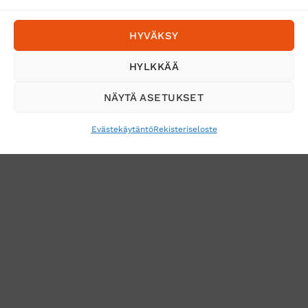
Postnord
HYVÄKSY
Tilaa uutiskirje ja saat erikoisalennuksia
HYLKKÄÄ
sähköpostiisi
NÄYTÄ ASETUKSET
Evästekäytäntö
Rekisteriseloste
VERKKOKAUPAN TOIMITUSEHDOT
TUOTEPALAUTUS
TÖIHIN SUOJAINTUKKUUN?
REKISTERISELOSTE
EVÄSTEKÄYTÄNTÖ (EU)
MUUTA EVÄSTEASETUKSIA