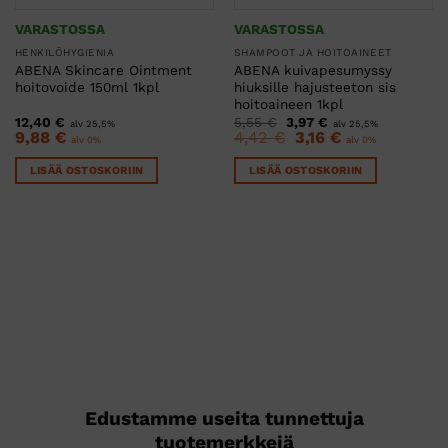
VARASTOSSA
VARASTOSSA
HENKILÖHYGIENIA
SHAMPOOT JA HOITOAINEET
ABENA Skincare Ointment
ABENA kuivapesumyssy
hoitovoide 150ml 1kpl
hiuksille hajusteeton sis
hoitoaineen 1kpl
Alkuperäinen
Nykyinen
12,40
€
5,55
€
3,97
€
alv 25,5%
alv 25,5%
hinta
hinta
Alkuperäinen
Nykyinen
9,88
€
4,42
€
3,16
€
alv 0%
alv 0%
oli:
on:
hinta
hinta
5,55 €.
3,97 €.
oli:
on:
LISÄÄ OSTOSKORIIN
LISÄÄ OSTOSKORIIN
4,42 €.
3,16 €.
Edustamme useita tunnettuja
tuotemerkkejä