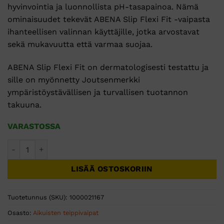
hyvinvointia ja luonnollista pH-tasapainoa. Nämä
ominaisuudet tekevät ABENA Slip Flexi Fit -vaipasta
ihanteellisen valinnan käyttäjille, jotka arvostavat
sekä mukavuutta että varmaa suojaa.
ABENA Slip Flexi Fit on dermatologisesti testattu ja
sille on myönnetty Joutsenmerkki
ympäristöystävällisen ja turvallisen tuotannon
takuuna.
VARASTOSSA
ABENA Slip Flexi Fit L-XL4 Premium teippivaippa 18kpl määr
LISÄÄ OSTOSKORIIN
Tuotetunnus (SKU):
1000021167
Osasto:
Aikuisten teippivaipat