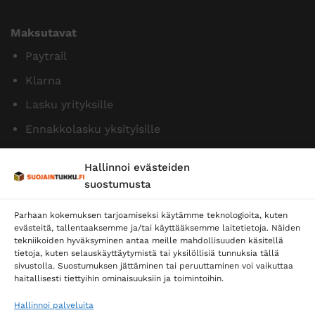
Maksutavat
Paytrail
Klarna
Lasku yrityksille
Ennakkolasku yksityisille
Hallinnoi evästeiden
suostumusta
Parhaan kokemuksen tarjoamiseksi käytämme teknologioita, kuten
evästeitä, tallentaaksemme ja/tai käyttääksemme laitetietoja. Näiden
tekniikoiden hyväksyminen antaa meille mahdollisuuden käsitellä
tietoja, kuten selauskäyttäytymistä tai yksilöllisiä tunnuksia tällä
Toimitustavat
sivustolla. Suostumuksen jättäminen tai peruuttaminen voi vaikuttaa
Posti
haitallisesti tiettyihin ominaisuuksiin ja toimintoihin.
Matkahuolto
Hallinnoi palveluita