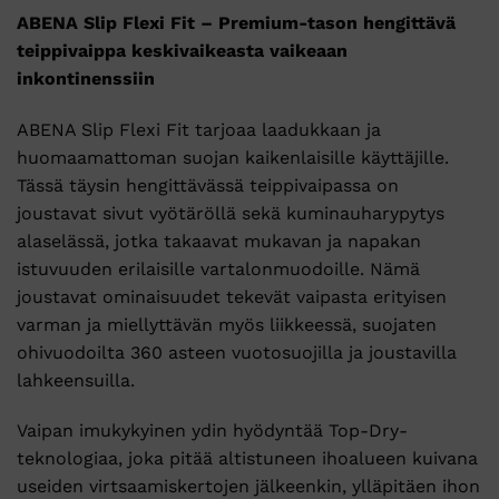
ABENA Slip Flexi Fit – Premium-tason hengittävä
teippivaippa keskivaikeasta vaikeaan
inkontinenssiin
ABENA Slip Flexi Fit tarjoaa laadukkaan ja
huomaamattoman suojan kaikenlaisille käyttäjille.
Tässä täysin hengittävässä teippivaipassa on
joustavat sivut vyötäröllä sekä kuminauharypytys
alaselässä, jotka takaavat mukavan ja napakan
istuvuuden erilaisille vartalonmuodoille. Nämä
joustavat ominaisuudet tekevät vaipasta erityisen
varman ja miellyttävän myös liikkeessä, suojaten
ohivuodoilta 360 asteen vuotosuojilla ja joustavilla
lahkeensuilla.
Vaipan imukykyinen ydin hyödyntää Top-Dry-
teknologiaa, joka pitää altistuneen ihoalueen kuivana
useiden virtsaamiskertojen jälkeenkin, ylläpitäen ihon