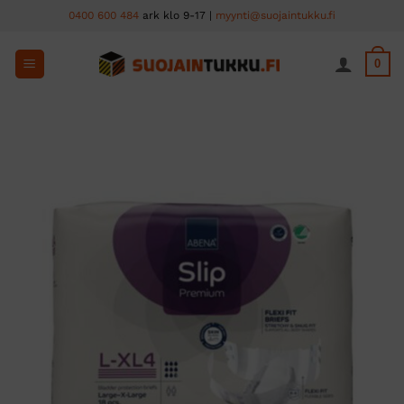
Skip
0400 600 484
ark klo 9-17 |
myynti@suojaintukku.fi
to
content
0