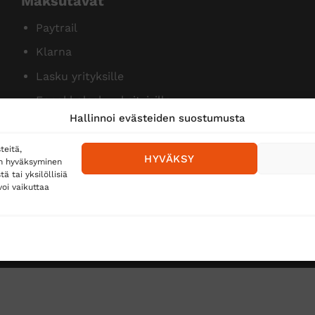
Maksutavat
Paytrail
Klarna
Lasku yrityksille
Ennakkolasku yksityisille
Hallinnoi evästeiden suostumusta
teitä,
HYVÄKSY
en hyväksyminen
 tai yksilöllisiä
oi vaikuttaa
Toimitustavat
Posti
Matkahuolto
Postnord