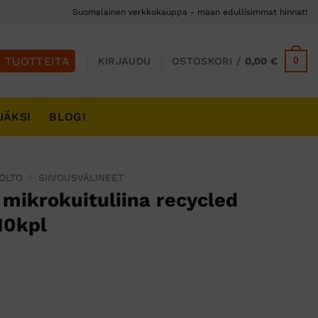
Suomalainen verkkokauppa - maan edullisimmat hinnat!
0
KIRJAUDU
OSTOSKORI /
0,00
€
JÄKSI
BLOGI
UOLTO
/
SIIVOUSVÄLINEET
 mikrokuituliina recycled
10kpl