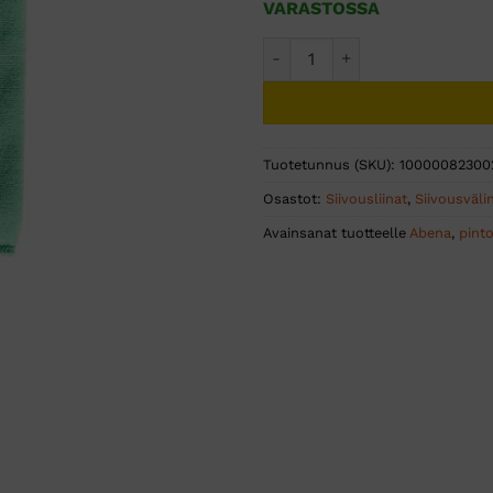
VARASTOSSA
PURI-LINE Soft mikrokuitulii
Tuotetunnus (SKU):
10000082300
Osastot:
Siivousliinat
,
Siivousväli
Avainsanat tuotteelle
Abena
,
pint