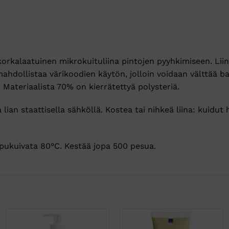
orkalaatuinen mikrokuituliina pintojen pyyhkimiseen. Liina
mahdollistaa värikoodien käytön, jolloin voidaan välttää b
Materiaalista 70% on kierrätettyä polysteriä.
a lian staattisella sähköllä. Kostea tai nihkeä liina: kuidut 
pukuivata 80°C. Kestää jopa 500 pesua.