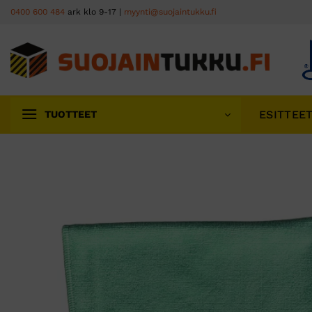
Skip
0400 600 484
ark klo 9-17 |
myynti@suojaintukku.fi
to
content
ESITTEE
TUOTTEET