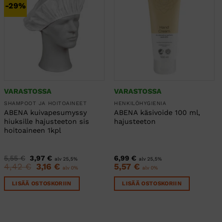
-29%
VARASTOSSA
VARASTOSSA
SHAMPOOT JA HOITOAINEET
HENKILÖHYGIENIA
ABENA kuivapesumyssy
ABENA käsivoide 100 ml,
hiuksille hajusteeton sis
hajusteeton
hoitoaineen 1kpl
Alkuperäinen
Nykyinen
5,55
€
3,97
€
6,99
€
alv 25,5%
alv 25,5%
hinta
hinta
4,42
€
Alkuperäinen
3,16
€
Nykyinen
5,57
€
alv 0%
alv 0%
oli:
on:
hinta
hinta
5,55 €.
3,97 €.
oli:
on:
LISÄÄ OSTOSKORIIN
LISÄÄ OSTOSKORIIN
4,42 €.
3,16 €.