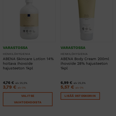
VARASTOSSA
VARASTOSSA
HENKILÖHYGIENIA
HENKILÖHYGIENIA
ABENA Skincare Lotion 14%
ABENA Body Cream 200ml
hoitava ihovoide
ihovoide 28% hajusteeton
hajusteeton 1kpl
1kpl
4,76
€
6,99
€
alv 25,5%
alv 25,5%
3,79
€
5,57
€
alv 0%
alv 0%
VALITSE
LISÄÄ OSTOSKORIIN
VAIHTOEHDOISTA
Tällä
tuotteella