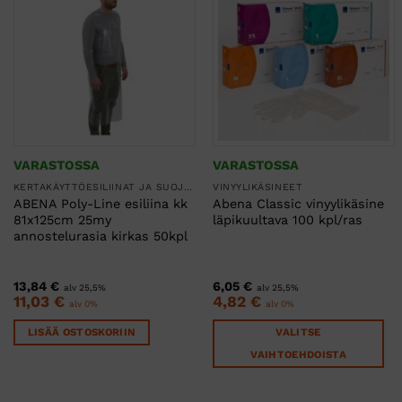
VARASTOSSA
VARASTOSSA
KERTAKÄYTTÖESILIINAT JA SUOJAESSUT
VINYYLIKÄSINEET
ABENA Poly-Line esiliina kk
Abena Classic vinyylikäsine
81x125cm 25my
läpikuultava 100 kpl/ras
annostelurasia kirkas 50kpl
13,84
€
6,05
€
alv 25,5%
alv 25,5%
11,03
€
4,82
€
alv 0%
alv 0%
LISÄÄ OSTOSKORIIN
VALITSE
VAIHTOEHDOISTA
Tällä
tuotteella