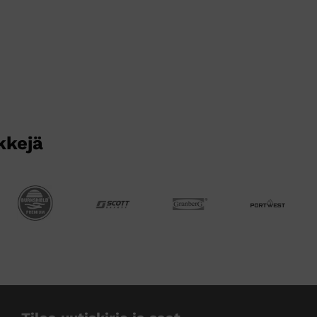
kkejä