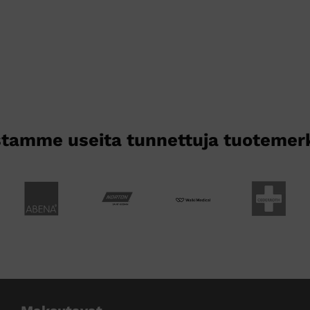
on
useampi
muunnelma.
Voit
tehdä
valinnat
tuotteen
sivulla.
tamme useita tunnettuja tuotemer