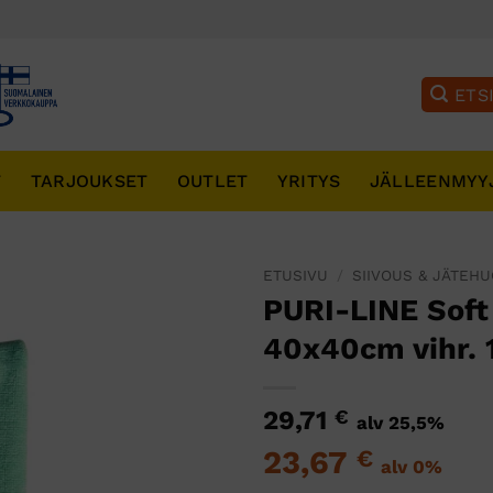
T
TARJOUKSET
OUTLET
YRITYS
JÄLLEENMYY
ETUSIVU
/
SIIVOUS & JÄTEH
PURI-LINE Soft
40x40cm vihr. 
29,71
€
alv 25,5%
23,67
€
alv 0%