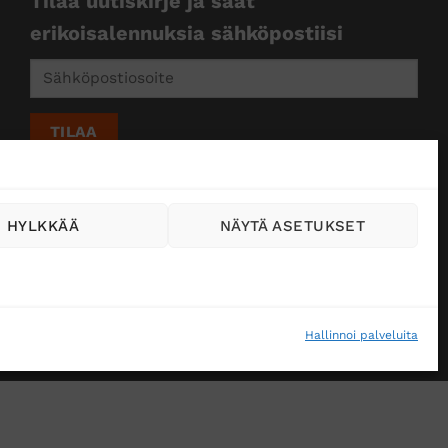
Tilaa uutiskirje ja saat
erikoisalennuksia sähköpostiisi
HYLKKÄÄ
NÄYTÄ ASETUKSET
Hallinnoi palveluita