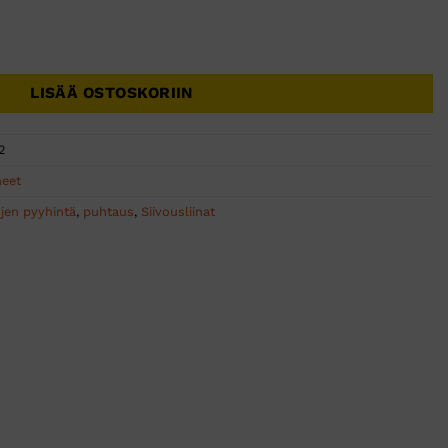
na recycled 40x40cm vihr. 10kpl määrä
LISÄÄ OSTOSKORIIN
2
neet
ojen pyyhintä
,
puhtaus
,
Siivousliinat