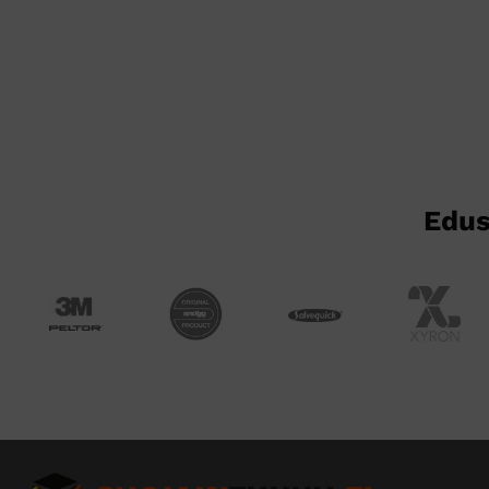
on
useampi
muunnelma.
Voit
tehdä
valinnat
tuotteen
sivulla.
Edus