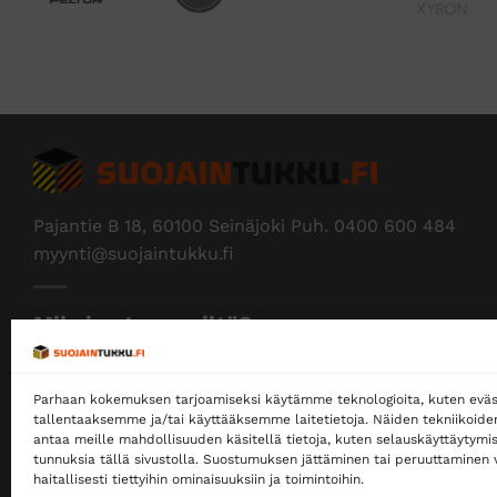
Pajantie B 18, 60100 Seinäjoki Puh.
0400 600 484
myynti@suojaintukku.fi
Miksi ostaa meiltä?
Myymme yksityisille ja yrityksille
Parhaan kokemuksen tarjoamiseksi käytämme teknologioita, kuten eväs
Ostaminen ei edellytä rekisteröitymistä
tallentaaksemme ja/tai käyttääksemme laitetietoja. Näiden tekniikoid
antaa meille mahdollisuuden käsitellä tietoja, kuten selauskäyttäytymistä
Ilmainen toimitus noutopisteeseen yli 200 €
tunnuksia tällä sivustolla. Suostumuksen jättäminen tai peruuttaminen v
tilauksille!
haitallisesti tiettyihin ominaisuuksiin ja toimintoihin.