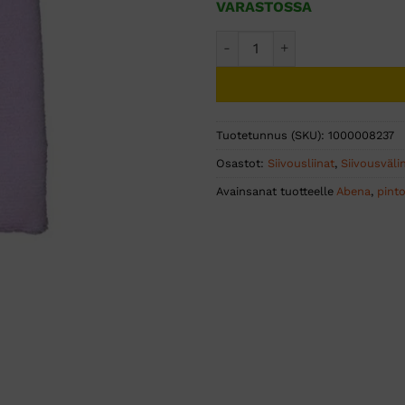
VARASTOSSA
PURI-LINE Basic mikrokuitul
Tuotetunnus (SKU):
1000008237
Osastot:
Siivousliinat
,
Siivousväli
Avainsanat tuotteelle
Abena
,
pint