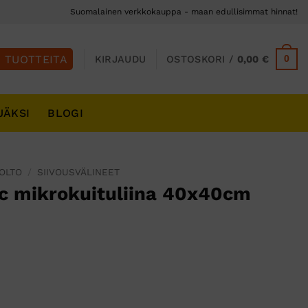
Suomalainen verkkokauppa - maan edullisimmat hinnat!
0
KIRJAUDU
OSTOSKORI /
0,00
€
JÄKSI
BLOGI
UOLTO
/
SIIVOUSVÄLINEET
c mikrokuituliina 40x40cm