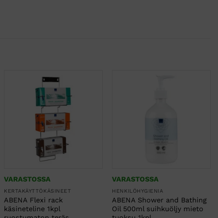
VARASTOSSA
VARASTOSSA
KERTAKÄYTTÖKÄSINEET
HENKILÖHYGIENIA
ABENA Flexi rack
ABENA Shower and Bathing
käsineteline 1kpl
Oil 500ml suihkuöljy mieto
ruostumaton teräs
tuoksu 1kpl