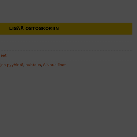
iina 40x40cm punainen 10kpl määrä
LISÄÄ OSTOSKORIIN
neet
ojen pyyhintä
,
puhtaus
,
Siivousliinat