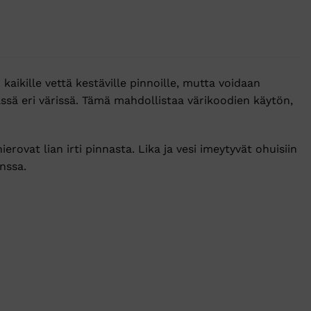
aikille vettä kestäville pinnoille, mutta voidaan
ässä eri värissä. Tämä mahdollistaa värikoodien käytön,
hierovat lian irti pinnasta. Lika ja vesi imeytyvät ohuisiin
nssa.