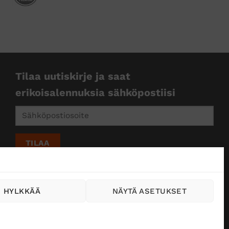
Tilaa uutiskirje ja saat
erikoisalennuksia sähköpostiisi
HYLKKÄÄ
NÄYTÄ ASETUKSET