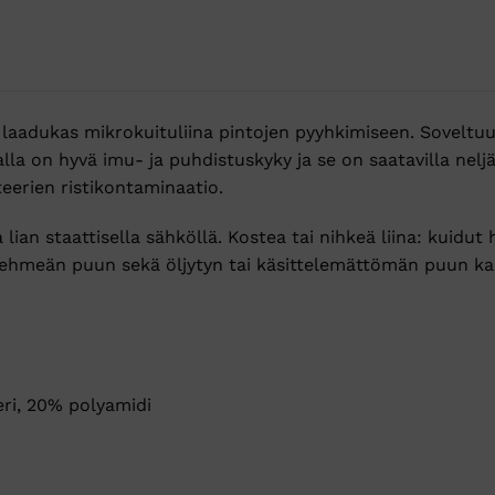
laadukas mikrokuituliina pintojen pyyhkimiseen. Soveltuu k
lla on hyvä imu- ja puhdistuskyky ja se on saatavilla nelj
teerien ristikontaminaatio.
a lian staattisella sähköllä. Kostea tai nihkeä liina: kuidut 
 pehmeän puun sekä öljytyn tai käsittelemättömän puun ka
eri, 20% polyamidi