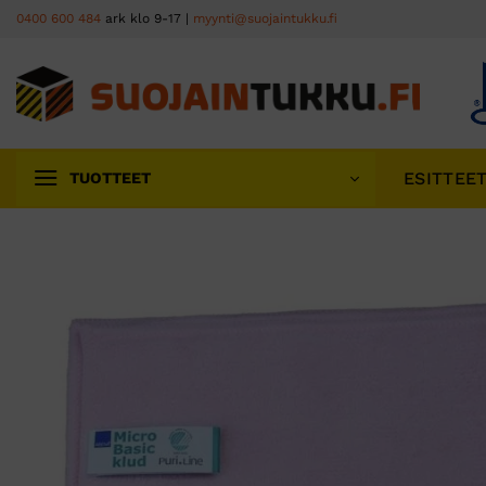
Skip
0400 600 484
ark klo 9-17 |
myynti@suojaintukku.fi
to
content
ESITTEE
TUOTTEET