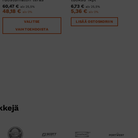
60,47
€
6,73
€
alv 25,5%
alv 25,5%
48,18
€
5,36
€
alv 0%
alv 0%
VALITSE
LISÄÄ OSTOSKORIIN
VAIHTOEHDOISTA
Tällä
tuotteella
on
useampi
muunnelma.
Voit
tehdä
valinnat
tuotteen
sivulla.
kkejä