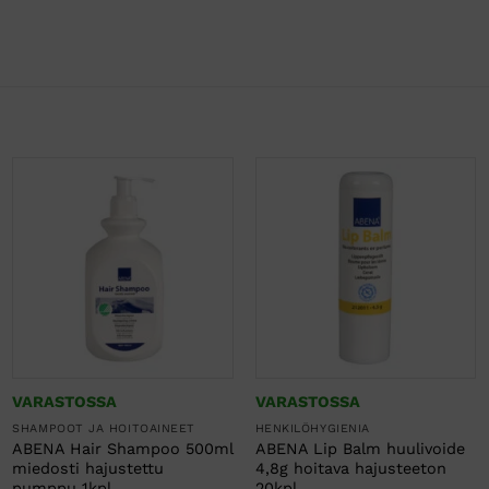
VARASTOSSA
VARASTOSSA
SHAMPOOT JA HOITOAINEET
HENKILÖHYGIENIA
ABENA Hair Shampoo 500ml
ABENA Lip Balm huulivoide
miedosti hajustettu
4,8g hoitava hajusteeton
pumppu 1kpl
20kpl