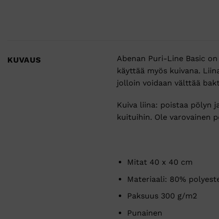
Abenan Puri-Line Basic on 
KUVAUS
käyttää myös kuivana. Liina
jolloin voidaan välttää bak
Kuiva liina: poistaa pölyn j
kuituihin. Ole varovainen
Mitat 40 x 40 cm
Materiaali: 80% polyest
Paksuus 300 g/m2
Punainen