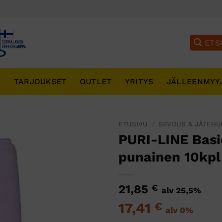
T
TARJOUKSET
OUTLET
YRITYS
JÄLLEENMYY
ETUSIVU
/
SIIVOUS & JÄTEH
PURI-LINE Basi
punainen 10kpl
21,85
€
alv 25,5%
17,41
€
alv 0%