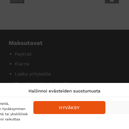
Maksutavat
Paytrail
Klarna
Lasku yrityksille
Ennakkolasku yksityisille
Hallinnoi evästeiden suostumusta
teitä,
HYVÄKSY
en hyväksyminen
 tai yksilöllisiä
oi vaikuttaa