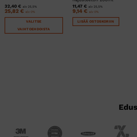
32,40
€
11,47
€
alv 25,5%
alv 25,5%
25,82
€
9,14
€
alv 0%
alv 0%
VALITSE
LISÄÄ OSTOSKORIIN
VAIHTOEHDOISTA
Tällä
tuotteella
on
useampi
muunnelma.
Voit
tehdä
valinnat
tuotteen
sivulla.
Edus