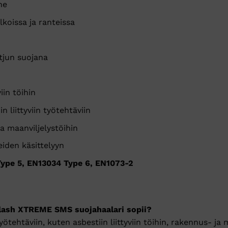
ne
koissa ja ranteissa
tjun suojana
iin töihin
n liittyviin työtehtäviin
a maanviljelystöihin
eiden käsittelyyn
ype 5, EN13034 Type 6, EN1073-2
lash XTREME SMS suojahaalari sopii?
ötehtäviin, kuten asbestiin liittyviin töihin, rakennus- ja 