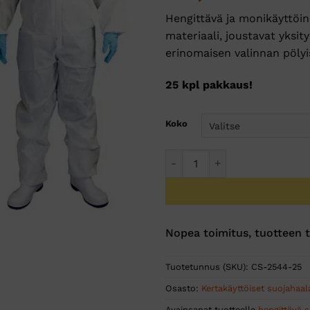
Hengittävä ja monikäyttöi
materiaali, joustavat yksit
erinomaisen valinnan pölyisi
25 kpl pakkaus!
Koko
Suojahaalari Chemsplash XT
Nopea toimitus, tuotteen 
Tuotetunnus (SKU):
CS-2544-25
Osasto:
Kertakäyttöiset suojahaala
Avainsanat tuotteelle
hengittävä s