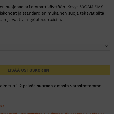
nen suojahaalari ammattikäyttöön. Kevyt 50GSM SMS-
yiskohdat ja standardien mukainen suoja tekevät siitä
in ja vaativiin työolosuhteisiin.
REME SMS Type 5B/6B 25-pack määrä
LISÄÄ OSTOSKORIIN
toimitus 1-2 päivää suoraan omasta varastostamme!
rit
uojahaalari
,
kertakäyttöinen suojahaalari
,
silikonivapaa suojahaalari
,