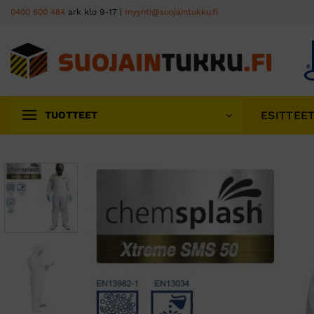
Skip
0400 600 484
ark klo 9-17 |
myynti@suojaintukku.fi
to
content
ESITTEE
TUOTTEET