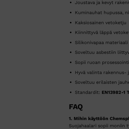
Joustava ja kevyt raken
Kuminauhat hupussa, nil
Kaksiosainen vetoketju
Kiinnittyvä läppä vetoke
Silikonivapaa materiaali
Soveltuu asbestiin liittyv
Sopii ruoan prosessointii
Hyvä valinta rakennus- j
Soveltuu erilaisten jauh
Standardit:
EN13982-1 T
FAQ
1. Mihin käyttöön Chemsp
Suojahaalari sopii moniin ty