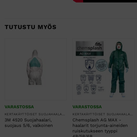
TUTUSTU MYÖS
VARASTOSSA
VARASTOSSA
KERTAKÄYTTÖISET SUOJAHAALARIT
KERTAKÄYTTÖISET SUOJAHAALARIT
3M 4520 Suojahaalari,
Chemsplash AG MAX -
suojaus 5/6, valkoinen
haalarit torjunta-aineiden
ruiskutukseen tyyppi
4B/5B/6B