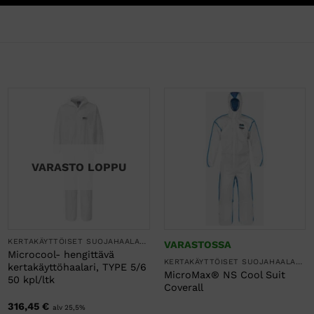
VARASTO LOPPU
KERTAKÄYTTÖISET SUOJAHAALARIT
VARASTOSSA
Microcool- hengittävä
KERTAKÄYTTÖISET SUOJAHAALARIT
kertakäyttöhaalari, TYPE 5/6
MicroMax® NS Cool Suit
50 kpl/ltk
Coverall
316,45
€
alv 25,5%