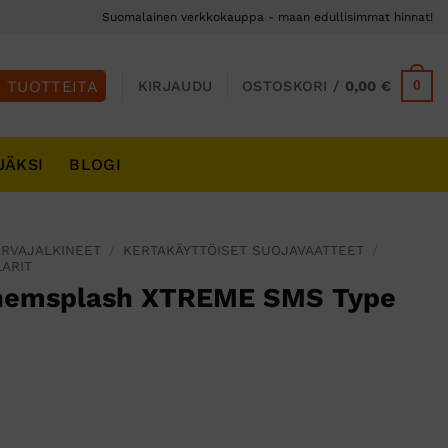
Suomalainen verkkokauppa - maan edullisimmat hinnat!
0
KIRJAUDU
OSTOSKORI /
0,00
€
JÄKSI
BLOGI
URVAJALKINEET
/
KERTAKÄYTTÖISET SUOJAVAATTEET
/
ARIT
Chemsplash XTREME SMS Type