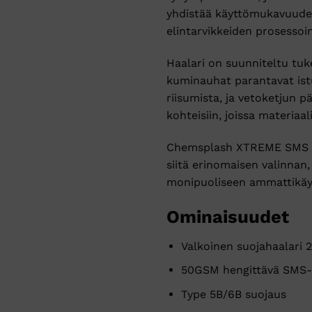
yhdistää käyttömukavuuden,
elintarvikkeiden prosessoin
Haalari on suunniteltu tuk
kuminauhat parantavat istu
riisumista, ja vetoketjun p
kohteisiin, joissa materiaal
Chemsplash XTREME SMS suo
siitä erinomaisen valinnan,
monipuoliseen ammattikäyt
Ominaisuudet
Valkoinen suojahaalari
50GSM hengittävä SMS-
Type 5B/6B suojaus