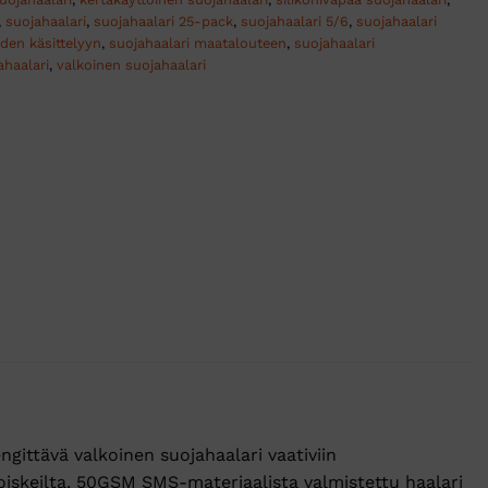
,
suojahaalari
,
suojahaalari 25-pack
,
suojahaalari 5/6
,
suojahaalari
iden käsittelyyn
,
suojahaalari maatalouteen
,
suojahaalari
ahaalari
,
valkoinen suojahaalari
ttävä valkoinen suojahaalari vaativiin
 roiskeilta. 50GSM SMS-materiaalista valmistettu haalari