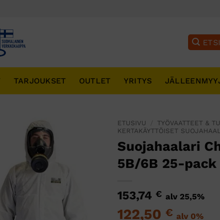
T
TARJOUKSET
OUTLET
YRITYS
JÄLLEENMYY
ETUSIVU
/
TYÖVAATTEET & T
KERTAKÄYTTÖISET SUOJAHAAL
Suojahaalari 
5B/6B 25-pack
153,74
€
alv 25,5%
122,50
€
alv 0%