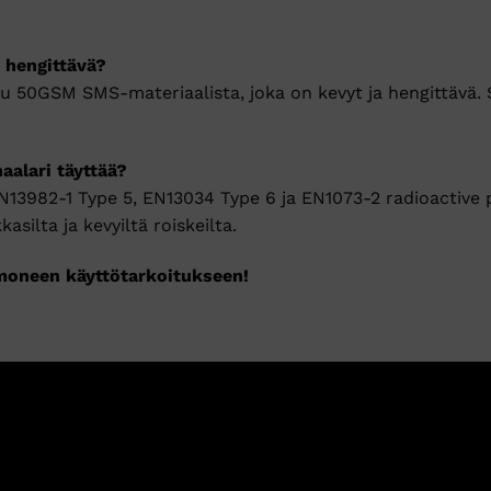
 hengittävä?
ttu 50GSM SMS-materiaalista, joka on kevyt ja hengittävä
aalari täyttää?
N13982-1 Type 5, EN13034 Type 6 ja EN1073-2 radioactive p
asilta ja kevyiltä roiskeilta.
 moneen käyttötarkoitukseen!