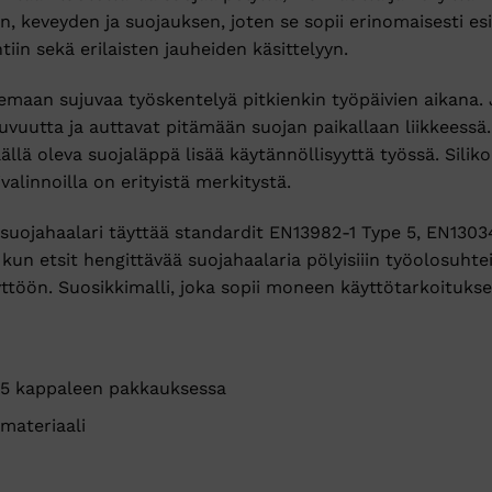
 keveyden ja suojauksen, joten se sopii erinomaisesti esi
tiin sekä erilaisten jauheiden käsittelyyn.
emaan sujuvaa työskentelyä pitkienkin työpäivien aikana. 
vuutta ja auttavat pitämään suojan paikallaan liikkeessä
äällä oleva suojaläppä lisää käytännöllisyyttä työssä. Sil
ivalinnoilla on erityistä merkitystä.
jahaalari täyttää standardit EN13982-1 Type 5, EN13034 
 kun etsit hengittävää suojahaalaria pölyisiiin työolosuhtei
töön. Suosikkimalli, joka sopii moneen käyttötarkoitukse
 25 kappaleen pakkauksessa
materiaali