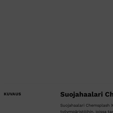
Suojahaalari 
KUVAUS
Suojahaalari Chemsplash X
työympäristöihin, joissa ta