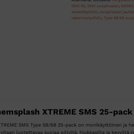
SMS 50
,
SMS suojahaalari
,
SMS50
asbestityöhön
,
suojahaalari jauhe
rakennustyöhön
,
Type 5B 6B suoj
Chemsplash XTREME SMS 25-pack
TREME SMS Type 5B/6B 25-pack on monikäyttöinen ja hengi
rvitaan luotettavaa suojaa pölyltä, hiukkasilta ja kevyiltä