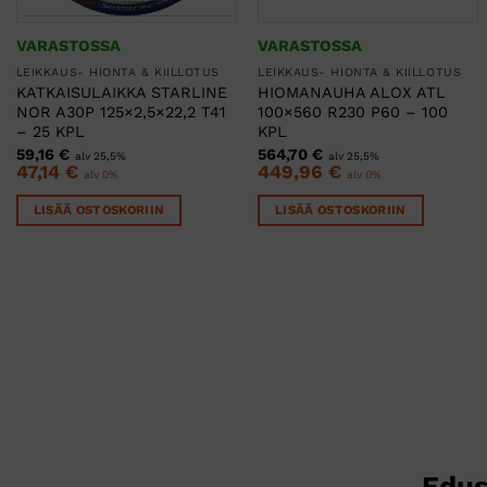
VARASTOSSA
VARASTOSSA
LEIKKAUS- HIONTA & KIILLOTUS
LEIKKAUS- HIONTA & KIILLOTUS
KATKAISULAIKKA STARLINE
HIOMANAUHA ALOX ATL
NOR A30P 125×2,5×22,2 T41
100×560 R230 P60 – 100
– 25 KPL
KPL
59,16
€
564,70
€
alv 25,5%
alv 25,5%
47,14
€
449,96
€
alv 0%
alv 0%
LISÄÄ OSTOSKORIIN
LISÄÄ OSTOSKORIIN
Edus