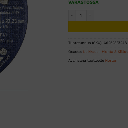
VARASTOSSA
KATKAISULAIKKA STARLINE N
Tuotetunnus (SKU):
66252837248
Osasto:
Leikkaus- Hionta & Kiillo
Avainsana tuotteelle
Norton