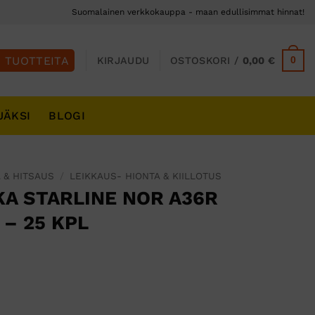
Suomalainen verkkokauppa - maan edullisimmat hinnat!
0
KIRJAUDU
OSTOSKORI /
0,00
€
JÄKSI
BLOGI
 & HITSAUS
/
LEIKKAUS- HIONTA & KIILLOTUS
KA STARLINE NOR A36R
 – 25 KPL