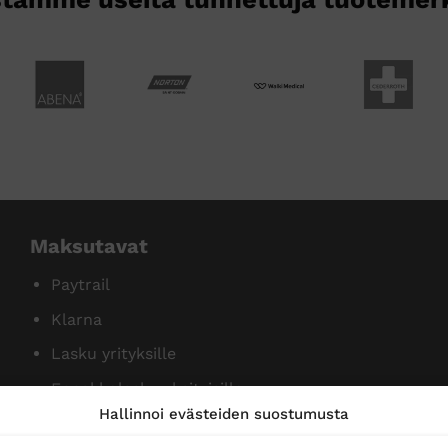
Maksutavat
Paytrail
Klarna
Lasku yrityksille
Ennakkolasku yksityisille
Hallinnoi evästeiden suostumusta