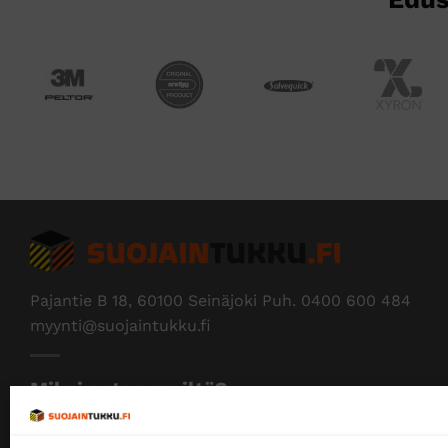
Pajantie B 18, 60100 Seinäjoki Puh.
0400 600 484
myynti@suojaintukku.fi
Miksi ostaa meiltä?
Myymme yksityisille ja yrityksille