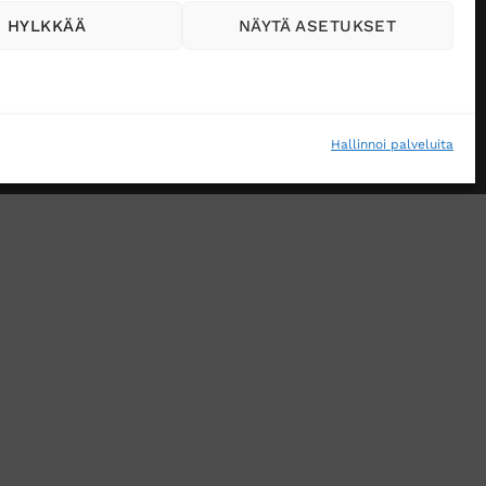
HYLKKÄÄ
NÄYTÄ ASETUKSET
Hallinnoi palveluita
VÄSTEKÄYTÄNTÖ (EU)
MUUTA EVÄSTEASETUKSIA