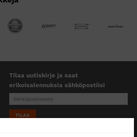
Tilaa uutiskirje ja saat
erikoisalennuksia sähköpostiisi