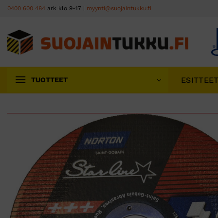
Skip
0400 600 484
ark klo 9-17 |
myynti@suojaintukku.fi
to
content
ESITTEE
TUOTTEET