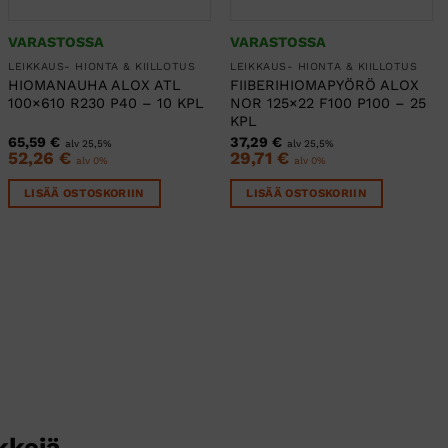
VARASTOSSA
VARASTOSSA
LEIKKAUS- HIONTA & KIILLOTUS
LEIKKAUS- HIONTA & KIILLOTUS
HIOMANAUHA ALOX ATL
FIIBERIHIOMAPYÖRÖ ALOX
100×610 R230 P40 – 10 KPL
NOR 125×22 F100 P100 – 25
KPL
65,59
€
37,29
€
alv 25,5%
alv 25,5%
52,26
€
29,71
€
alv 0%
alv 0%
LISÄÄ OSTOSKORIIN
LISÄÄ OSTOSKORIIN
kkejä