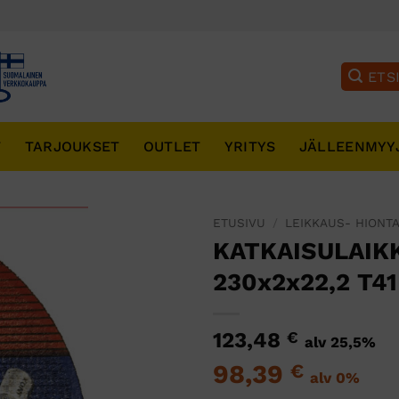
T
TARJOUKSET
OUTLET
YRITYS
JÄLLEENMYY
ETUSIVU
/
LEIKKAUS- HIONTA
KATKAISULAIK
230x2x22,2 T41
123,48
€
alv 25,5%
98,39
€
alv 0%