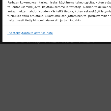
Parhaan kokemuksen tarjoamiseksi käytämme teknologioita, kuten eväs
Ostaminen ei edellytä rekisteröitymistä
tallentaaksemme ja/tai käyttääksemme laitetietoja. Näiden tekniikoid
Ilmainen toimitus noutopisteeseen yli 200 €
antaa meille mahdollisuuden käsitellä tietoja, kuten selauskäyttäytymistä
tunnuksia tällä sivustolla. Suostumuksen jättäminen tai peruuttaminen v
tilauksille!
haitallisesti tiettyihin ominaisuuksiin ja toimintoihin.
Ilmainen toimitus jakopakettina yli 500 €
tilauksille!
Evästekäytäntö
Rekisteriseloste
Tilaamme isoja eriä siksi myymme halvalla!
14 päivän vaihto- ja palautusoikeus kuluttajille
VERKKOKAUPAN TOIMITUSEHDOT
TUOTEPALAU