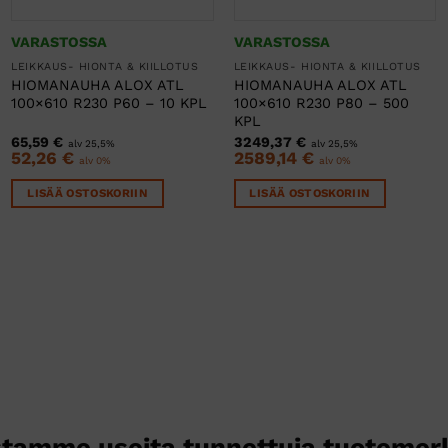
VARASTOSSA
VARASTOSSA
LEIKKAUS- HIONTA & KIILLOTUS
LEIKKAUS- HIONTA & KIILLOTUS
HIOMANAUHA ALOX ATL
HIOMANAUHA ALOX ATL
100×610 R230 P60 – 10 KPL
100×610 R230 P80 – 500
KPL
65,59
€
3249,37
€
alv 25,5%
alv 25,5%
52,26
€
2589,14
€
alv 0%
alv 0%
LISÄÄ OSTOSKORIIN
LISÄÄ OSTOSKORIIN
tamme useita tunnettuja tuotemer