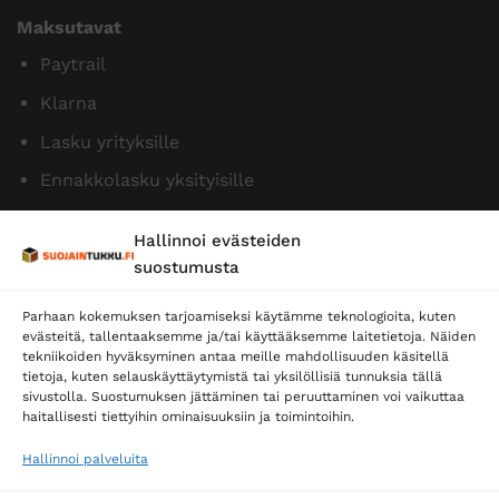
Maksutavat
Paytrail
Klarna
Lasku yrityksille
Ennakkolasku yksityisille
Hallinnoi evästeiden
suostumusta
Parhaan kokemuksen tarjoamiseksi käytämme teknologioita, kuten
evästeitä, tallentaaksemme ja/tai käyttääksemme laitetietoja. Näiden
tekniikoiden hyväksyminen antaa meille mahdollisuuden käsitellä
tietoja, kuten selauskäyttäytymistä tai yksilöllisiä tunnuksia tällä
Toimitustavat
sivustolla. Suostumuksen jättäminen tai peruuttaminen voi vaikuttaa
haitallisesti tiettyihin ominaisuuksiin ja toimintoihin.
Posti
Matkahuolto
Hallinnoi palveluita
Postnord