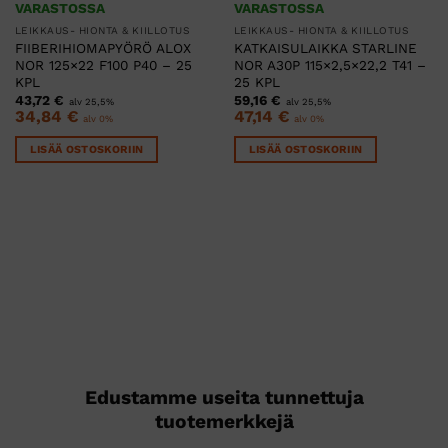
VARASTOSSA
VARASTOSSA
LEIKKAUS- HIONTA & KIILLOTUS
LEIKKAUS- HIONTA & KIILLOTUS
FIIBERIHIOMAPYÖRÖ ALOX
KATKAISULAIKKA STARLINE
NOR 125×22 F100 P40 – 25
NOR A30P 115×2,5×22,2 T41 –
KPL
25 KPL
43,72
€
59,16
€
alv 25,5%
alv 25,5%
34,84
€
47,14
€
alv 0%
alv 0%
LISÄÄ OSTOSKORIIN
LISÄÄ OSTOSKORIIN
Edustamme useita tunnettuja
tuotemerkkejä