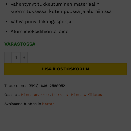
Vähentynyt tukkeutuminen materiaalin
kuormituksessa, kuten puussa ja alumiinissa
Vahva puuvillakangaspohja
Alumiinioksidihionta-aine
VARASTOSSA
HIOMANAUHA ALOX ATL 75x533 R230 P40 - 10 KPL määrä
LISÄÄ OSTOSKORIIN
Tuotetunnus (SKU):
63642569052
Osastot:
Hiomatarvikkeet
,
Leikkaus- Hionta & Kiillotus
Avainsana tuotteelle
Norton