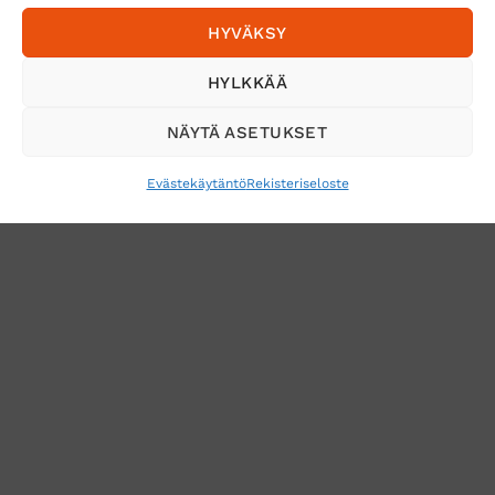
HYVÄKSY
Tilaa uutiskirje ja saat erikoisalennuksia
HYLKKÄÄ
sähköpostiisi
NÄYTÄ ASETUKSET
Evästekäytäntö
Rekisteriseloste
VERKKOKAUPAN TOIMITUSEHDOT
TUOTEPALAUTUS
TÖIHIN SUOJAINTUKKUUN?
REKISTERISELOSTE
EVÄSTEKÄYTÄNTÖ (EU)
MUUTA EVÄSTEASETUKSIA
Copyright 2026 ©
Suojaintukku