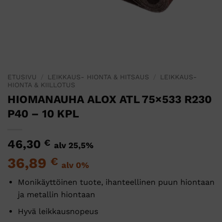
ETUSIVU
/
LEIKKAUS- HIONTA & HITSAUS
/
LEIKKAUS-
HIONTA & KIILLOTUS
HIOMANAUHA ALOX ATL 75×533 R230
P40 – 10 KPL
46,30
€
alv 25,5%
36,89
€
alv 0%
Monikäyttöinen tuote, ihanteellinen puun hiontaan
ja metallin hiontaan
Hyvä leikkausnopeus