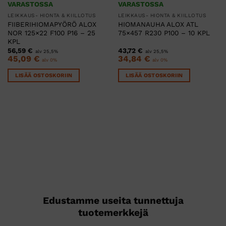
VARASTOSSA
VARASTOSSA
LEIKKAUS- HIONTA & KIILLOTUS
LEIKKAUS- HIONTA & KIILLOTUS
FIIBERIHIOMAPYÖRÖ ALOX
HIOMANAUHA ALOX ATL
NOR 125×22 F100 P16 – 25
75×457 R230 P100 – 10 KPL
KPL
56,59
€
43,72
€
alv 25,5%
alv 25,5%
45,09
€
34,84
€
alv 0%
alv 0%
LISÄÄ OSTOSKORIIN
LISÄÄ OSTOSKORIIN
Edustamme useita tunnettuja
tuotemerkkejä