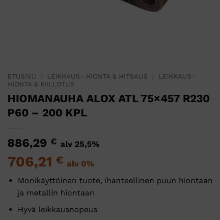
ETUSIVU
/
LEIKKAUS- HIONTA & HITSAUS
/
LEIKKAUS-
HIONTA & KIILLOTUS
HIOMANAUHA ALOX ATL 75×457 R230
P60 – 200 KPL
886,29
€
alv 25,5%
706,21
€
alv 0%
Monikäyttöinen tuote, ihanteellinen puun hiontaan
ja metallin hiontaan
Hyvä leikkausnopeus