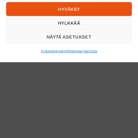
HYVÄKSY
Tilaa uutiskirje ja saat erikoisalennuksia
HYLKKÄÄ
sähköpostiisi
NÄYTÄ ASETUKSET
Evästekäytäntö
Rekisteriseloste
VERKKOKAUPAN TOIMITUSEHDOT
TUOTEPALAUTUS
TÖIHIN SUOJAINTUKKUUN?
REKISTERISELOSTE
EVÄSTEKÄYTÄNTÖ (EU)
MUUTA EVÄSTEASETUKSIA
Copyright 2026 ©
Suojaintukku