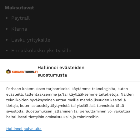
Maksutavat
Paytrail
Klarna
Lasku yrityksille
Ennakkolasku yksityisille
Hallinnoi evästeiden
suostumusta
Parhaan kokemuksen tarjoamiseksi käytämme teknologioita, kuten
evästeitä, tallentaaksemme ja/tai käyttääksemme laitetietoja. Näiden
tekniikoiden hyväksyminen antaa meille mahdollisuuden käsitellä
tietoja, kuten selauskäyttäytymistä tai yksilöllisiä tunnuksia tällä
Toimitustavat
sivustolla. Suostumuksen jättäminen tai peruuttaminen voi vaikuttaa
haitallisesti tiettyihin ominaisuuksiin ja toimintoihin.
Posti
Matkahuolto
Hallinnoi palveluita
Postnord