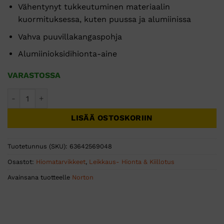
Vähentynyt tukkeutuminen materiaalin
kuormituksessa, kuten puussa ja alumiinissa
Vahva puuvillakangaspohja
Alumiinioksidihionta-aine
VARASTOSSA
HIOMANAUHA ALOX ATL 75x457 R230 P60 - 200 KPL määrä
LISÄÄ OSTOSKORIIN
Tuotetunnus (SKU):
63642569048
Osastot:
Hiomatarvikkeet
,
Leikkaus- Hionta & Kiillotus
Avainsana tuotteelle
Norton