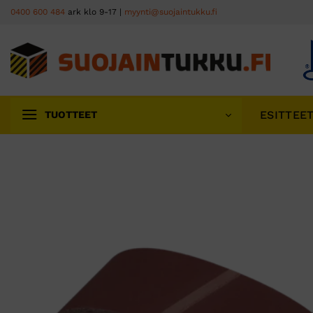
Skip
0400 600 484
ark klo 9-17 |
myynti@suojaintukku.fi
to
content
ESITTEE
TUOTTEET