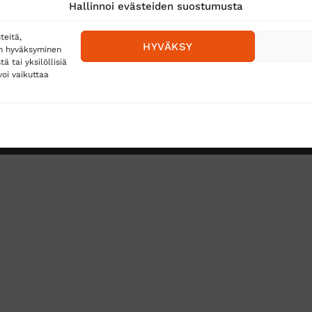
Hallinnoi evästeiden suostumusta
teitä,
HYVÄKSY
en hyväksyminen
 tai yksilöllisiä
oi vaikuttaa
Toimitustavat
Posti
Matkahuolto
Postnord
TUS
TÖIHIN SUOJAINTUKKUUN?
REKISTERISELOSTE
E