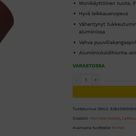
Monikäyttöinen tuote, i
Hyvä leikkausnopeus
Vähentynyt tukkeutumin
alumiinissa
Vahva puuvillakangaspo
Alumiinioksidihionta-ai
VARASTOSSA
HIOMANAUHA ALOX ATL 100x6
Tuotetunnus (SKU):
63642569064
Osastot:
Hiomatarvikkeet
,
Leikkau
Avainsana tuotteelle
Norton