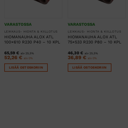
VARASTOSSA
VARASTOSSA
LEIKKAUS- HIONTA & KIILLOTUS
LEIKKAUS- HIONTA & KIILLOTUS
HIOMANAUHA ALOX ATL
HIOMANAUHA ALOX ATL
100×610 R230 P40 – 10 KPL
75×533 R230 P80 – 10 KPL
65,59
€
46,30
€
alv 25,5%
alv 25,5%
52,26
€
36,89
€
alv 0%
alv 0%
LISÄÄ OSTOSKORIIN
LISÄÄ OSTOSKORIIN