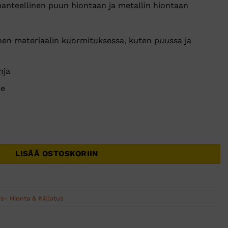
hanteellinen puun hiontaan ja metallin hiontaan
en materiaalin kuormituksessa, kuten puussa ja
hja
ne
10 R230 P80 - 500 KPL määrä
LISÄÄ OSTOSKORIIN
s- Hionta & Kiillotus