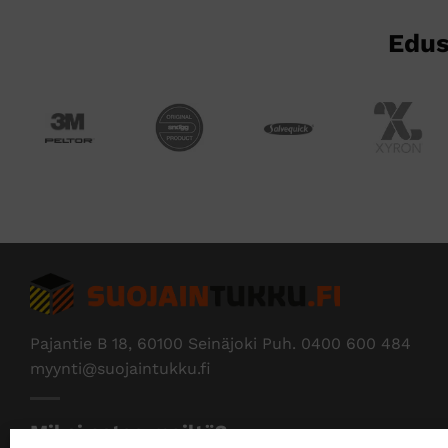
Edus
Pajantie B 18, 60100 Seinäjoki Puh.
0400 600 484
myynti@suojaintukku.fi
Miksi ostaa meiltä?