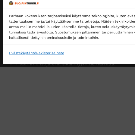
Myymme yksityisille ja yrityksille
Parhaan kokemuksen tarjoamiseksi käytämme teknologioita, kuten eväs
Ostaminen ei edellytä rekisteröitymistä
tallentaaksemme ja/tai käyttääksemme laitetietoja. Näiden tekniikoid
antaa meille mahdollisuuden käsitellä tietoja, kuten selauskäyttäytymistä
Ilmainen toimitus noutopisteeseen yli 200 €
tunnuksia tällä sivustolla. Suostumuksen jättäminen tai peruuttaminen v
tilauksille!
haitallisesti tiettyihin ominaisuuksiin ja toimintoihin.
Ilmainen toimitus jakopakettina yli 500 €
tilauksille!
Evästekäytäntö
Rekisteriseloste
Tilaamme isoja eriä siksi myymme halvalla!
14 päivän vaihto- ja palautusoikeus kuluttajille
VERKKOKAUPAN TOIMITUSEHDOT
TUOTEPALAU