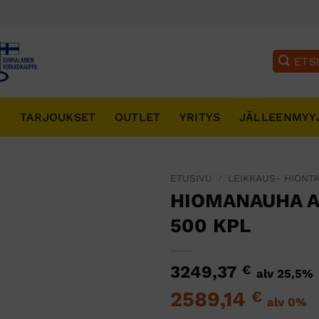
T
TARJOUKSET
OUTLET
YRITYS
JÄLLEENMYY
ETUSIVU
/
LEIKKAUS- HIONTA
HIOMANAUHA AL
500 KPL
3249,37
€
alv 25,5%
2589,14
€
alv 0%