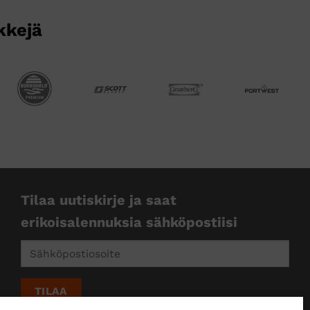
kkejä
Tilaa uutiskirje ja saat
erikoisalennuksia sähköpostiisi