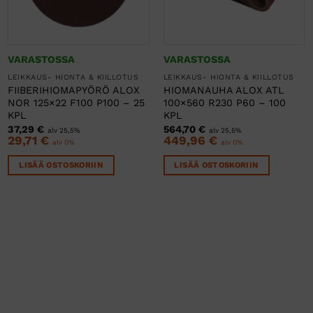
VARASTOSSA
VARASTOSSA
LEIKKAUS- HIONTA & KIILLOTUS
LEIKKAUS- HIONTA & KIILLOTUS
FIIBERIHIOMAPYÖRÖ ALOX
HIOMANAUHA ALOX ATL
NOR 125×22 F100 P100 – 25
100×560 R230 P60 – 100
KPL
KPL
37,29
€
564,70
€
alv 25,5%
alv 25,5%
29,71
€
449,96
€
alv 0%
alv 0%
LISÄÄ OSTOSKORIIN
LISÄÄ OSTOSKORIIN