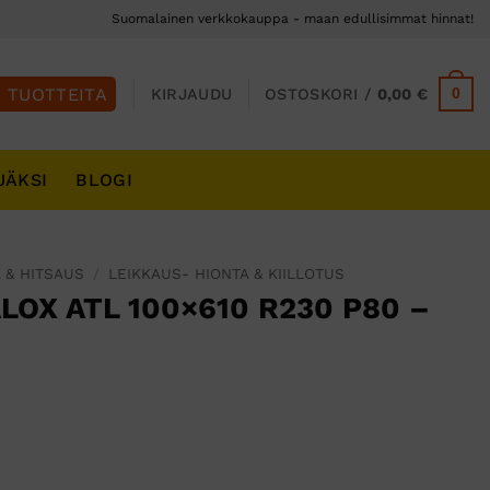
Suomalainen verkkokauppa - maan edullisimmat hinnat!
0
KIRJAUDU
OSTOSKORI /
0,00
€
JÄKSI
BLOGI
 & HITSAUS
/
LEIKKAUS- HIONTA & KIILLOTUS
OX ATL 100×610 R230 P80 –