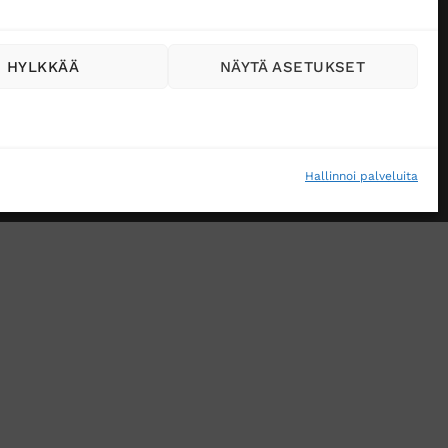
HYLKKÄÄ
NÄYTÄ ASETUKSET
Hallinnoi palveluita
VÄSTEKÄYTÄNTÖ (EU)
MUUTA EVÄSTEASETUKSIA