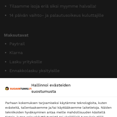
Tilaamme isoja eriä siksi myymme halvalla!
14 päivän vaihto- ja palautusoikeus kuluttajille
Maksutavat
Paytrail
Klarna
Lasku yrityksille
Ennakkolasku yksityisille
Hallinnoi evästeiden
suostumusta
Parhaan kokemuksen tarjoamiseksi käytämme teknologioita, kuten
evästeitä, tallentaaksemme ja/tai käyttääksemme laitetietoja. Näiden
tekniikoiden hyväksyminen antaa meille mahdollisuuden käsitellä
tietoja, kuten selauskäyttäytymistä tai yksilöllisiä tunnuksia tällä