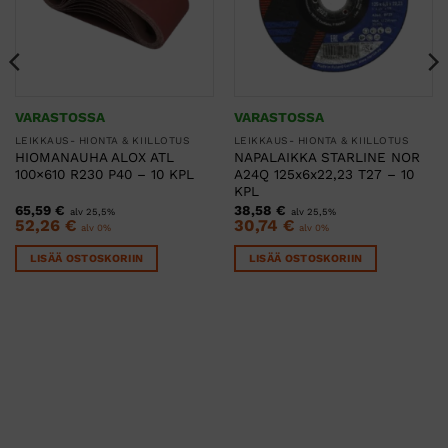
VARASTOSSA
VARASTOSSA
LEIKKAUS- HIONTA & KIILLOTUS
LEIKKAUS- HIONTA & KIILLOTUS
HIOMANAUHA ALOX ATL
NAPALAIKKA STARLINE NOR
100×610 R230 P40 – 10 KPL
A24Q 125x6x22,23 T27 – 10
KPL
65,59
€
38,58
€
alv 25,5%
alv 25,5%
52,26
€
30,74
€
alv 0%
alv 0%
LISÄÄ OSTOSKORIIN
LISÄÄ OSTOSKORIIN