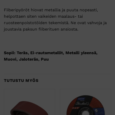
Fiiberipyöröt hiovat metallia ja puuta nopeasti,
helpottaen siten vaikeiden maalaus- tai
ruosteenpoistotöiden tekemistä. Ne ovat vahvoja ja
joustavia paksun fiiberituen ansiosta.
Sopii: Teräs, Ei-rautametallit, Metalli yleensä,
Muovi, Jaloteräs, Puu
TUTUSTU MYÖS