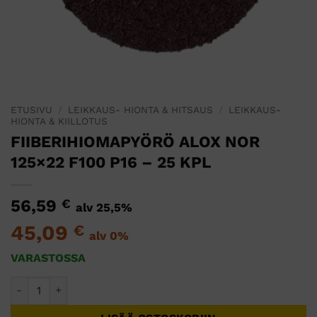
ETUSIVU
/
LEIKKAUS- HIONTA & HITSAUS
/
LEIKKAUS-
HIONTA & KIILLOTUS
FIIBERIHIOMAPYÖRÖ ALOX NOR
125×22 F100 P16 – 25 KPL
56,59
€
alv 25,5%
45,09
€
alv 0%
VARASTOSSA
FIIBERIHIOMAPYÖRÖ ALOX NOR 125x22 F100 P16 - 25 KPL m