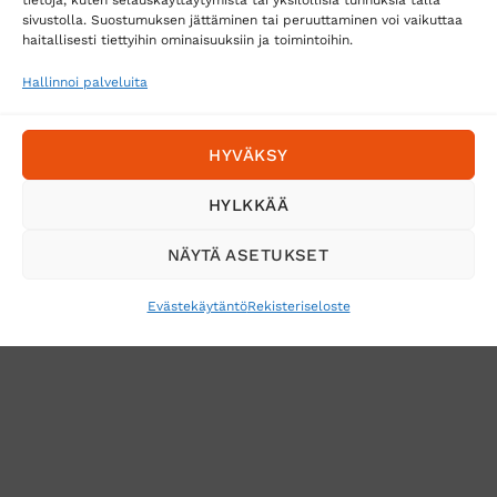
Toimitustavat
sivustolla. Suostumuksen jättäminen tai peruuttaminen voi vaikuttaa
Posti
haitallisesti tiettyihin ominaisuuksiin ja toimintoihin.
Matkahuolto
Hallinnoi palveluita
Postnord
HYVÄKSY
Tilaa uutiskirje ja saat erikoisalennuksia
HYLKKÄÄ
sähköpostiisi
NÄYTÄ ASETUKSET
Evästekäytäntö
Rekisteriseloste