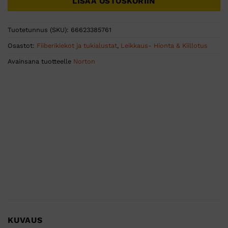
LISÄÄ OSTOSKORIIN
Tuotetunnus (SKU):
66623385761
Osastot:
Fiiberikiekot ja tukialustat
,
Leikkaus- Hionta & Kiillotus
Avainsana tuotteelle
Norton
KUVAUS