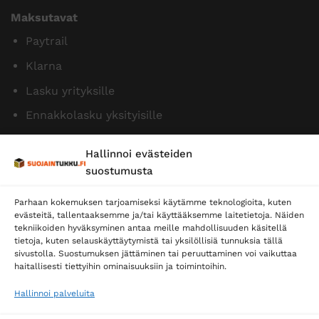
Maksutavat
Paytrail
Klarna
Lasku yrityksille
Ennakkolasku yksityisille
Hallinnoi evästeiden
suostumusta
Parhaan kokemuksen tarjoamiseksi käytämme teknologioita, kuten
evästeitä, tallentaaksemme ja/tai käyttääksemme laitetietoja. Näiden
tekniikoiden hyväksyminen antaa meille mahdollisuuden käsitellä
tietoja, kuten selauskäyttäytymistä tai yksilöllisiä tunnuksia tällä
Toimitustavat
sivustolla. Suostumuksen jättäminen tai peruuttaminen voi vaikuttaa
haitallisesti tiettyihin ominaisuuksiin ja toimintoihin.
Posti
Matkahuolto
Hallinnoi palveluita
Postnord