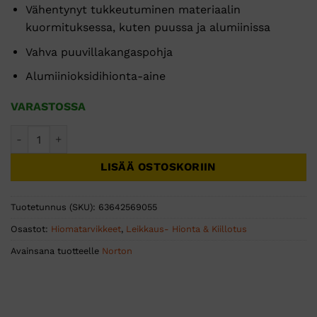
Vähentynyt tukkeutuminen materiaalin
kuormituksessa, kuten puussa ja alumiinissa
Vahva puuvillakangaspohja
Alumiinioksidihionta-aine
VARASTOSSA
HIOMANAUHA ALOX ATL 75x533 R230 P100 - 10 KPL määrä
LISÄÄ OSTOSKORIIN
Tuotetunnus (SKU):
63642569055
Osastot:
Hiomatarvikkeet
,
Leikkaus- Hionta & Kiillotus
Avainsana tuotteelle
Norton