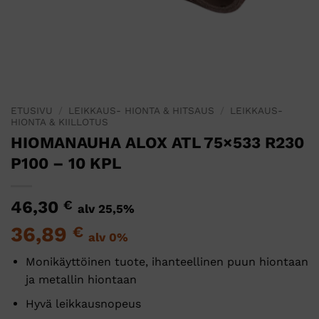
ETUSIVU
/
LEIKKAUS- HIONTA & HITSAUS
/
LEIKKAUS-
HIONTA & KIILLOTUS
HIOMANAUHA ALOX ATL 75×533 R230
P100 – 10 KPL
46,30
€
alv 25,5%
36,89
€
alv 0%
Monikäyttöinen tuote, ihanteellinen puun hiontaan
ja metallin hiontaan
Hyvä leikkausnopeus