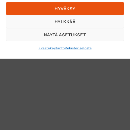
HYVÄKSY
Tilaa uutiskirje ja saat erikoisalennuksia
HYLKKÄÄ
sähköpostiisi
NÄYTÄ ASETUKSET
Evästekäytäntö
Rekisteriseloste
VERKKOKAUPAN TOIMITUSEHDOT
TUOTEPALAUTUS
TÖIHIN SUOJAINTUKKUUN?
REKISTERISELOSTE
EVÄSTEKÄYTÄNTÖ (EU)
MUUTA EVÄSTEASETUKSIA
Copyright 2026 ©
Suojaintukku