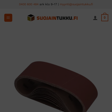
Skip
0400 600 484
ark klo 9-17 |
myynti@suojaintukku.fi
to
content
0