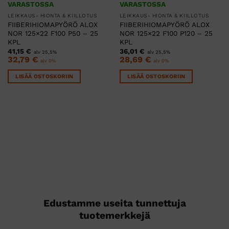
VARASTOSSA
VARASTOSSA
LEIKKAUS- HIONTA & KIILLOTUS
LEIKKAUS- HIONTA & KIILLOTUS
FIIBERIHIOMAPYÖRÖ ALOX
FIIBERIHIOMAPYÖRÖ ALOX
NOR 125×22 F100 P50 – 25
NOR 125×22 F100 P120 – 25
KPL
KPL
41,15
€
36,01
€
alv 25,5%
alv 25,5%
32,79
€
28,69
€
alv 0%
alv 0%
LISÄÄ OSTOSKORIIN
LISÄÄ OSTOSKORIIN
Edustamme useita tunnettuja
tuotemerkkejä