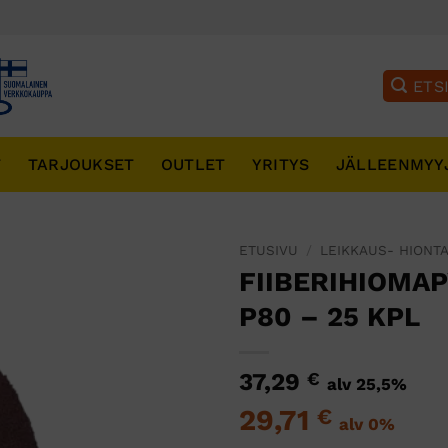
T
TARJOUKSET
OUTLET
YRITYS
JÄLLEENMYY
ETUSIVU
/
LEIKKAUS- HIONTA
FIIBERIHIOMAP
P80 – 25 KPL
37,29
€
alv 25,5%
29,71
€
alv 0%