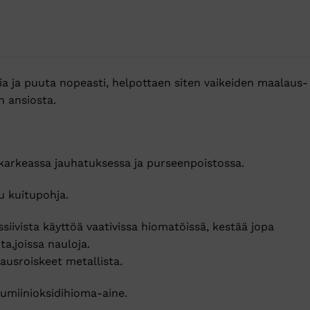
lia ja puuta nopeasti, helpottaen siten vaikeiden maalaus-
n ansiosta.
karkeassa jauhatuksessa ja purseenpoistossa.
 kuitupohja.
siivista käyttöä vaativissa hiomatöissä, kestää jopa
a,joissa nauloja.
sausroiskeet metallista.
umiinioksidihioma-aine.