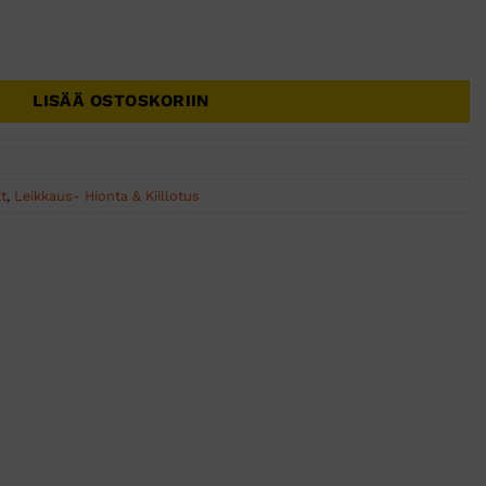
R 125x22 F100 P80 - 25 KPL määrä
LISÄÄ OSTOSKORIIN
at
,
Leikkaus- Hionta & Kiillotus