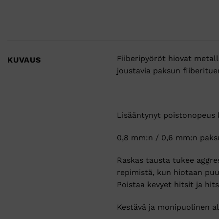
Fiiberipyöröt hiovat metal
KUVAUS
joustavia paksun fiiberitue
Lisääntynyt poistonopeus 
0,8 mm:n / 0,6 mm:n paksu
Raskas tausta tukee aggres
repimistä, kun hiotaan puut
Poistaa kevyet hitsit ja hit
Kestävä ja monipuolinen al