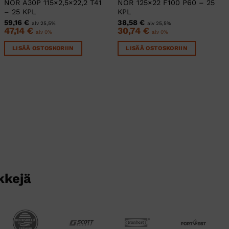
NOR A30P 115×2,5×22,2 T41
NOR 125×22 F100 P60 – 25
– 25 KPL
KPL
59,16
€
38,58
€
alv 25,5%
alv 25,5%
47,14
€
30,74
€
alv 0%
alv 0%
LISÄÄ OSTOSKORIIN
LISÄÄ OSTOSKORIIN
kkejä