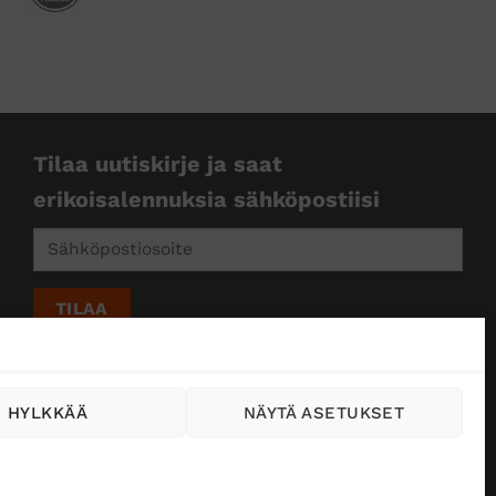
Tilaa uutiskirje ja saat
erikoisalennuksia sähköpostiisi
HYLKKÄÄ
NÄYTÄ ASETUKSET