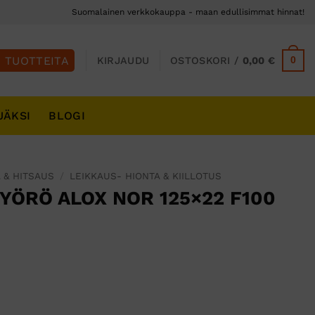
Suomalainen verkkokauppa - maan edullisimmat hinnat!
0
KIRJAUDU
OSTOSKORI /
0,00
€
JÄKSI
BLOGI
 & HITSAUS
/
LEIKKAUS- HIONTA & KIILLOTUS
YÖRÖ ALOX NOR 125×22 F100