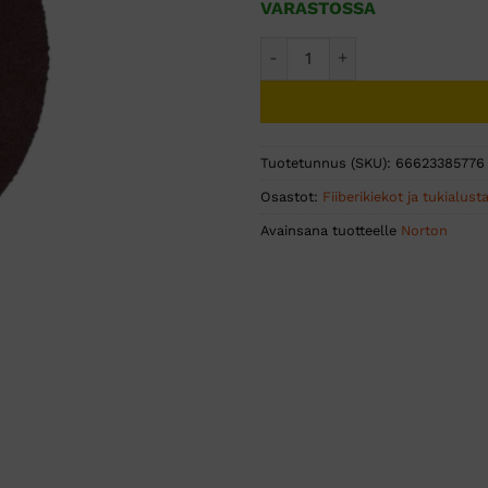
VARASTOSSA
FIIBERIHIOMAPYÖRÖ ALOX NO
Tuotetunnus (SKU):
66623385776
Osastot:
Fiiberikiekot ja tukialust
Avainsana tuotteelle
Norton