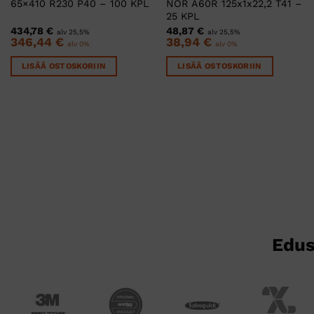
65×410 R230 P40 – 100 KPL
NOR A60R 125x1x22,2 T41 –
25 KPL
434,78
€
48,87
€
alv 25,5%
alv 25,5%
346,44
€
38,94
€
alv 0%
alv 0%
LISÄÄ OSTOSKORIIN
LISÄÄ OSTOSKORIIN
Edus