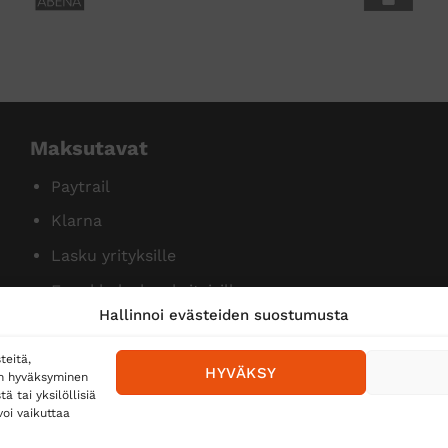
Maksutavat
Paytrail
Klarna
Lasku yrityksille
Ennakkolasku yksityisille
Hallinnoi evästeiden suostumusta
teitä,
HYVÄKSY
en hyväksyminen
 tai yksilöllisiä
oi vaikuttaa