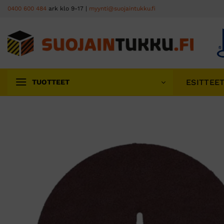
Skip
0400 600 484
ark klo 9-17 |
myynti@suojaintukku.fi
to
content
ESITTEE
TUOTTEET