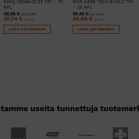
A24Q 125x6x22,23 T27 – 10
NOR A46R 125×1,6×22,2 T41
KPL
– 25 KPL
38,58
€
56,59
€
alv 25,5%
alv 25,5%
30,74
€
45,09
€
alv 0%
alv 0%
LISÄÄ OSTOSKORIIN
LISÄÄ OSTOSKORIIN
tamme useita tunnettuja tuotemer