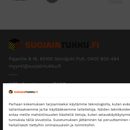
Pajantie B 18, 60100 Seinäjoki Puh.
0400 600 484
myynti@suojaintukku.fi
Miksi ostaa meiltä?
Myymme yksityisille ja yrityksille
Parhaan kokemuksen tarjoamiseksi käytämme teknologioita, kuten eväs
Ostaminen ei edellytä rekisteröitymistä
tallentaaksemme ja/tai käyttääksemme laitetietoja. Näiden tekniikoid
antaa meille mahdollisuuden käsitellä tietoja, kuten selauskäyttäytymistä
Ilmainen toimitus noutopisteeseen yli 200 €
tunnuksia tällä sivustolla. Suostumuksen jättäminen tai peruuttaminen v
tilauksille!
haitallisesti tiettyihin ominaisuuksiin ja toimintoihin.