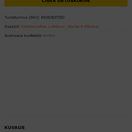
LISÄÄ OSTOSKORIIN
Tuotetunnus (SKU):
66252837250
Osastot:
Katkaisulaikat
,
Leikkaus- Hionta & Kiillotus
Avainsana tuotteelle
Norton
KUVAUS