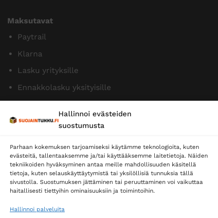
Maksutavat
Paytrail
Klarna
Lasku yrityksille
Ennakkolasku yksityisille
Hallinnoi evästeiden
suostumusta
Parhaan kokemuksen tarjoamiseksi käytämme teknologioita, kuten
evästeitä, tallentaaksemme ja/tai käyttääksemme laitetietoja. Näiden
tekniikoiden hyväksyminen antaa meille mahdollisuuden käsitellä
tietoja, kuten selauskäyttäytymistä tai yksilöllisiä tunnuksia tällä
Toimitustavat
sivustolla. Suostumuksen jättäminen tai peruuttaminen voi vaikuttaa
Posti
haitallisesti tiettyihin ominaisuuksiin ja toimintoihin.
Matkahuolto
Hallinnoi palveluita