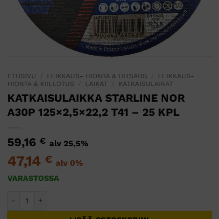
ETUSIVU
/
LEIKKAUS- HIONTA & HITSAUS
/
LEIKKAUS-
HIONTA & KIILLOTUS
/
LAIKAT
/
KATKAISULAIKAT
KATKAISULAIKKA STARLINE NOR
A30P 125×2,5×22,2 T41 – 25 KPL
59,16
€
alv 25,5%
47,14
€
alv 0%
VARASTOSSA
KATKAISULAIKKA STARLINE NOR A30P 125x2,5x22,2 T41 - 2