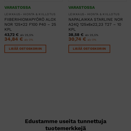
VARASTOSSA
VARASTOSSA
LEIKKAUS- HIONTA & KIILLOTUS
LEIKKAUS- HIONTA & KIILLOTUS
FIIBERIHIOMAPYÖRÖ ALOX
NAPALAIKKA STARLINE NOR
NOR 125×22 F100 P40 – 25
A24Q 125x6x22,23 T27 – 10
KPL
KPL
43,72
€
38,58
€
alv 25,5%
alv 25,5%
34,84
€
30,74
€
alv 0%
alv 0%
LISÄÄ OSTOSKORIIN
LISÄÄ OSTOSKORIIN
Edustamme useita tunnettuja
tuotemerkkejä