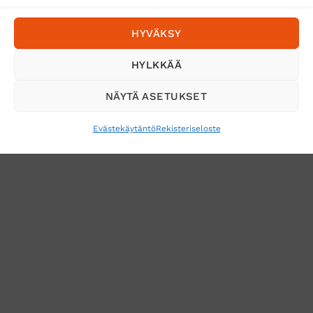
Postnord
HYVÄKSY
Tilaa uutiskirje ja saat erikoisalennuksia
HYLKKÄÄ
sähköpostiisi
NÄYTÄ ASETUKSET
Evästekäytäntö
Rekisteriseloste
VERKKOKAUPAN TOIMITUSEHDOT
TUOTEPALAUTUS
TÖIHIN SUOJAINTUKKUUN?
REKISTERISELOSTE
EVÄSTEKÄYTÄNTÖ (EU)
MUUTA EVÄSTEASETUKSIA