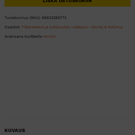
LISÄÄ OSTOSKORIIN
Tuotetunnus (SKU):
66623385773
Osastot:
Fiiberikiekot ja tukialustat
,
Leikkaus- Hionta & Kiillotus
Avainsana tuotteelle
Norton
KUVAUS