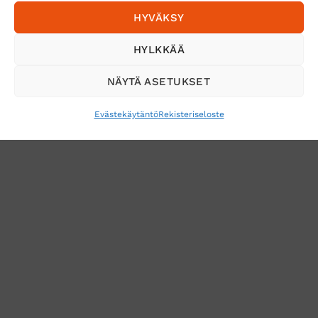
HYVÄKSY
Tilaa uutiskirje ja saat erikoisalennuksia
HYLKKÄÄ
sähköpostiisi
NÄYTÄ ASETUKSET
Evästekäytäntö
Rekisteriseloste
VERKKOKAUPAN TOIMITUSEHDOT
TUOTEPALAUTUS
TÖIHIN SUOJAINTUKKUUN?
REKISTERISELOSTE
EVÄSTEKÄYTÄNTÖ (EU)
MUUTA EVÄSTEASETUKSIA
Copyright 2026 ©
Suojaintukku