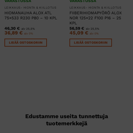
VARASTOSSA
VARASTOSSA
LEIKKAUS- HIONTA & KIILLOTUS
LEIKKAUS- HIONTA & KIILLOTUS
HIOMANAUHA ALOX ATL
FIIBERIHIOMAPYÖRÖ ALOX
75×533 R230 P80 – 10 KPL
NOR 125×22 F100 P16 – 25
KPL
46,30
€
56,59
€
alv 25,5%
alv 25,5%
36,89
€
45,09
€
alv 0%
alv 0%
LISÄÄ OSTOSKORIIN
LISÄÄ OSTOSKORIIN
Edustamme useita tunnettuja
tuotemerkkejä