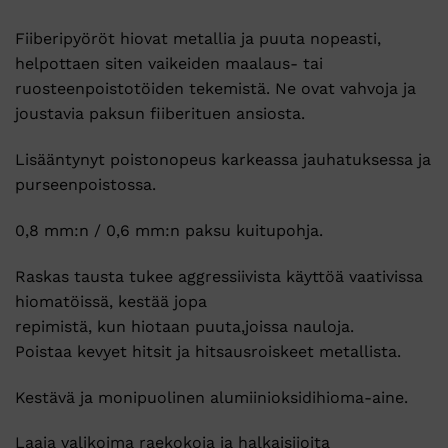
Fiiberipyöröt hiovat metallia ja puuta nopeasti,
helpottaen siten vaikeiden maalaus- tai
ruosteenpoistotöiden tekemistä. Ne ovat vahvoja ja
joustavia paksun fiiberituen ansiosta.
Lisääntynyt poistonopeus karkeassa jauhatuksessa ja
purseenpoistossa.
0,8 mm:n / 0,6 mm:n paksu kuitupohja.
Raskas tausta tukee aggressiivista käyttöä vaativissa
hiomatöissä, kestää jopa
repimistä, kun hiotaan puuta,joissa nauloja.
Poistaa kevyet hitsit ja hitsausroiskeet metallista.
Kestävä ja monipuolinen alumiinioksidihioma-aine.
Laaja valikoima raekokoja ja halkaisijoita