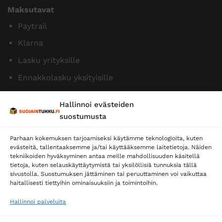
Maksutavat
Paytrail
Klarna
Lasku yrityksille
Ennakkolasku yksityisille
Hallinnoi evästeiden
suostumusta
Parhaan kokemuksen tarjoamiseksi käytämme teknologioita, kuten
evästeitä, tallentaaksemme ja/tai käyttääksemme laitetietoja. Näiden
tekniikoiden hyväksyminen antaa meille mahdollisuuden käsitellä
tietoja, kuten selauskäyttäytymistä tai yksilöllisiä tunnuksia tällä
Toimitustavat
sivustolla. Suostumuksen jättäminen tai peruuttaminen voi vaikuttaa
Posti
haitallisesti tiettyihin ominaisuuksiin ja toimintoihin.
Matkahuolto
Hallinnoi palveluita
Postnord