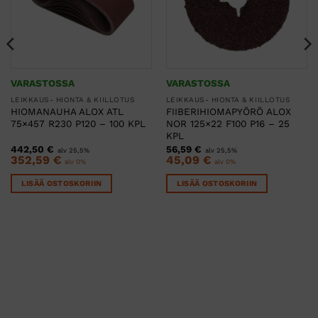
VARASTOSSA
VARASTOSSA
LEIKKAUS- HIONTA & KIILLOTUS
LEIKKAUS- HIONTA & KIILLOTUS
HIOMANAUHA ALOX ATL
FIIBERIHIOMAPYÖRÖ ALOX
75×457 R230 P120 – 100 KPL
NOR 125×22 F100 P16 – 25
KPL
442,50
€
56,59
€
alv 25,5%
alv 25,5%
352,59
€
45,09
€
alv 0%
alv 0%
LISÄÄ OSTOSKORIIN
LISÄÄ OSTOSKORIIN