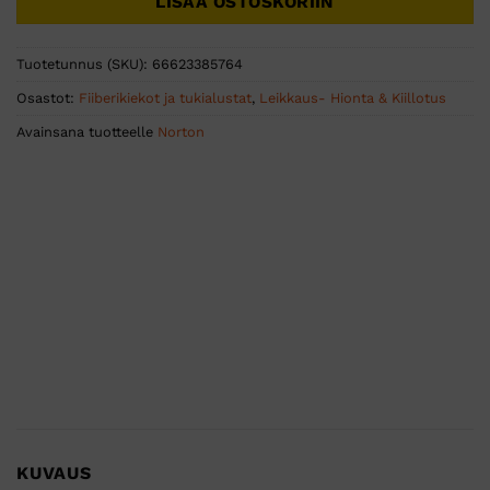
LISÄÄ OSTOSKORIIN
Tuotetunnus (SKU):
66623385764
Osastot:
Fiiberikiekot ja tukialustat
,
Leikkaus- Hionta & Kiillotus
Avainsana tuotteelle
Norton
KUVAUS