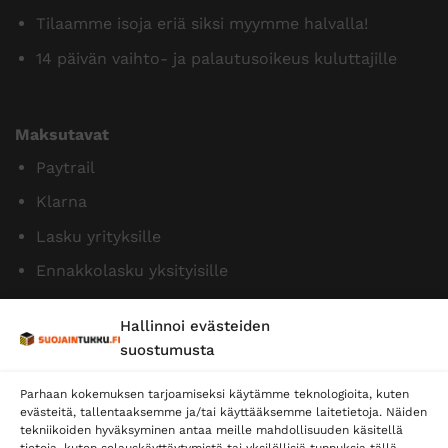
Tilaamme isoja eriä siksi myymme halvalla!
14 päivän vaihto- ja palautusoikeus kuluttajille
Maksutavat
Paytrail
Klarna
Lasku yrityksille
Ennakkolasku yksityisille
Hallinnoi evästeiden
suostumusta
Parhaan kokemuksen tarjoamiseksi käytämme teknologioita, kuten
evästeitä, tallentaaksemme ja/tai käyttääksemme laitetietoja. Näiden
tekniikoiden hyväksyminen antaa meille mahdollisuuden käsitellä
tietoja, kuten selauskäyttäytymistä tai yksilöllisiä tunnuksia tällä