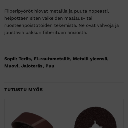
Fiiberipyöröt hiovat metallia ja puuta nopeasti,
helpottaen siten vaikeiden maalaus- tai
ruosteenpoistotöiden tekemistä. Ne ovat vahvoja ja
joustavia paksun fiiberituen ansiosta.
Sopii: Teräs, Ei-rautametallit, Metalli yleensä,
Muovi, Jaloteräs, Puu
TUTUSTU MYÖS