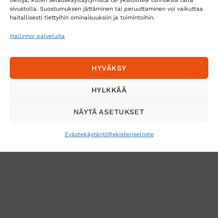
Toimitustavat
sivustolla. Suostumuksen jättäminen tai peruuttaminen voi vaikuttaa
Posti
haitallisesti tiettyihin ominaisuuksiin ja toimintoihin.
Matkahuolto
Hallinnoi palveluita
Postnord
HYVÄKSY
Tilaa uutiskirje ja saat erikoisalennuksia
HYLKKÄÄ
sähköpostiisi
NÄYTÄ ASETUKSET
Evästekäytäntö
Rekisteriseloste