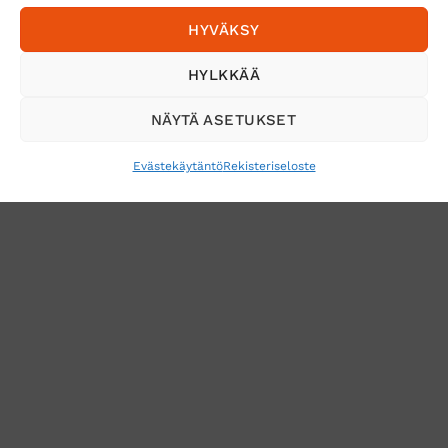
HYVÄKSY
Tilaa uutiskirje ja saat erikoisalennuksia
HYLKKÄÄ
sähköpostiisi
NÄYTÄ ASETUKSET
Evästekäytäntö
Rekisteriseloste
VERKKOKAUPAN TOIMITUSEHDOT
TUOTEPALAUTUS
TÖIHIN SUOJAINTUKKUUN?
REKISTERISELOSTE
EVÄSTEKÄYTÄNTÖ (EU)
MUUTA EVÄSTEASETUKSIA
Copyright 2026 ©
Suojaintukku