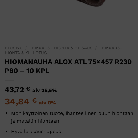
ETUSIVU
/
LEIKKAUS- HIONTA & HITSAUS
/
LEIKKAUS-
HIONTA & KIILLOTUS
HIOMANAUHA ALOX ATL 75×457 R230
P80 – 10 KPL
43,72
€
alv 25,5%
34,84
€
alv 0%
Monikäyttöinen tuote, ihanteellinen puun hiontaan
ja metallin hiontaan
Hyvä leikkausnopeus