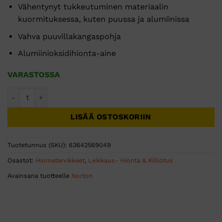
Vähentynyt tukkeutuminen materiaalin
kuormituksessa, kuten puussa ja alumiinissa
Vahva puuvillakangaspohja
Alumiinioksidihionta-aine
VARASTOSSA
HIOMANAUHA ALOX ATL 75x457 R230 P80 - 10 KPL määrä
LISÄÄ OSTOSKORIIN
Tuotetunnus (SKU):
63642569049
Osastot:
Hiomatarvikkeet
,
Leikkaus- Hionta & Kiillotus
Avainsana tuotteelle
Norton