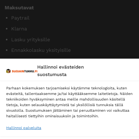
Maksutavat
Paytrail
Klarna
Lasku yrityksille
Ennakkolasku yksityisille
Hallinnoi evästeiden
suostumusta
Parhaan kokemuksen tarjoamiseksi käytämme teknologioita, kuten
evästeitä, tallentaaksemme ja/tai käyttääksemme laitetietoja. Näiden
tekniikoiden hyväksyminen antaa meille mahdollisuuden käsitellä
tietoja, kuten selauskäyttäytymistä tai yksilöllisiä tunnuksia tällä
Toimitustavat
sivustolla. Suostumuksen jättäminen tai peruuttaminen voi vaikuttaa
haitallisesti tiettyihin ominaisuuksiin ja toimintoihin.
Posti
Matkahuolto
Hallinnoi palveluita
Postnord