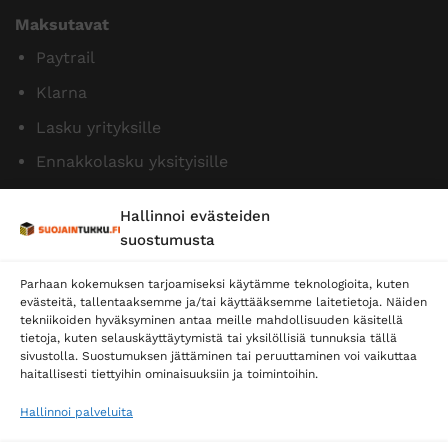
Maksutavat
Paytrail
Klarna
Lasku yrityksille
Ennakkolasku yksityisille
Hallinnoi evästeiden
suostumusta
Parhaan kokemuksen tarjoamiseksi käytämme teknologioita, kuten
evästeitä, tallentaaksemme ja/tai käyttääksemme laitetietoja. Näiden
tekniikoiden hyväksyminen antaa meille mahdollisuuden käsitellä
tietoja, kuten selauskäyttäytymistä tai yksilöllisiä tunnuksia tällä
Toimitustavat
sivustolla. Suostumuksen jättäminen tai peruuttaminen voi vaikuttaa
haitallisesti tiettyihin ominaisuuksiin ja toimintoihin.
Posti
Matkahuolto
Hallinnoi palveluita
Postnord