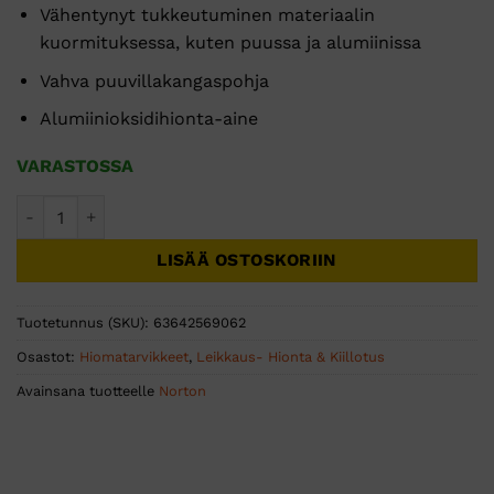
Vähentynyt tukkeutuminen materiaalin
kuormituksessa, kuten puussa ja alumiinissa
Vahva puuvillakangaspohja
Alumiinioksidihionta-aine
VARASTOSSA
HIOMANAUHA ALOX ATL 100x610 R230 P40 - 10 KPL määrä
LISÄÄ OSTOSKORIIN
Tuotetunnus (SKU):
63642569062
Osastot:
Hiomatarvikkeet
,
Leikkaus- Hionta & Kiillotus
Avainsana tuotteelle
Norton