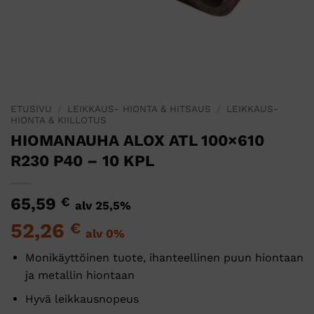
ETUSIVU
/
LEIKKAUS- HIONTA & HITSAUS
/
LEIKKAUS-
HIONTA & KIILLOTUS
HIOMANAUHA ALOX ATL 100×610
R230 P40 – 10 KPL
65,59
€
alv 25,5%
52,26
€
alv 0%
Monikäyttöinen tuote, ihanteellinen puun hiontaan
ja metallin hiontaan
Hyvä leikkausnopeus