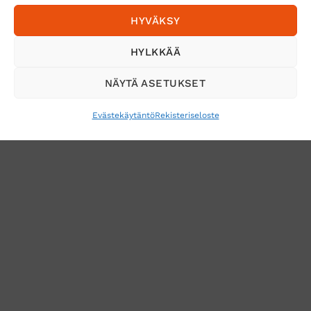
HYVÄKSY
Tilaa uutiskirje ja saat erikoisalennuksia
HYLKKÄÄ
sähköpostiisi
NÄYTÄ ASETUKSET
Evästekäytäntö
Rekisteriseloste
VERKKOKAUPAN TOIMITUSEHDOT
TUOTEPALAUTUS
TÖIHIN SUOJAINTUKKUUN?
REKISTERISELOSTE
EVÄSTEKÄYTÄNTÖ (EU)
MUUTA EVÄSTEASETUKSIA
Copyright 2026 ©
Suojaintukku