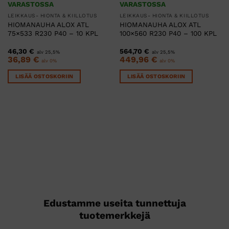
VARASTOSSA
VARASTOSSA
LEIKKAUS- HIONTA & KIILLOTUS
LEIKKAUS- HIONTA & KIILLOTUS
HIOMANAUHA ALOX ATL
HIOMANAUHA ALOX ATL
75×533 R230 P40 – 10 KPL
100×560 R230 P40 – 100 KPL
46,30
€
564,70
€
alv 25,5%
alv 25,5%
36,89
€
449,96
€
alv 0%
alv 0%
LISÄÄ OSTOSKORIIN
LISÄÄ OSTOSKORIIN
Edustamme useita tunnettuja
tuotemerkkejä