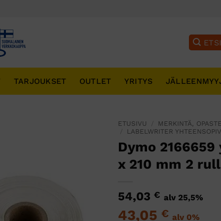
T
TARJOUKSET
OUTLET
YRITYS
JÄLLEENMYY
ETUSIVU
/
MERKINTÄ, OPASTE
/
LABELWRITER YHTEENSOPIV
Dymo 2166659 y
x 210 mm 2 rul
54,03
€
alv 25,5%
43,05
€
alv 0%