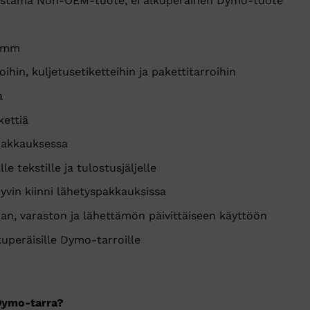
mistama Non-OEM-tuote, ei alkuperäinen Dymo-tuote
0 mm
oihin, kuljetusetiketteihin ja pakettitarroihin
a
kettiä
pakkauksessa
le tekstille ja tulostusjäljelle
yvin kiinni lähetyspakkauksissa
an, varaston ja lähettämön päivittäiseen käyttöön
uperäisille Dymo-tarroille
Dymo-tarra?