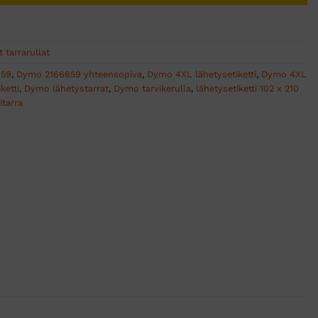
 tarrarullat
659
,
Dymo 2166659 yhteensopiva
,
Dymo 4XL lähetysetiketti
,
Dymo 4XL
ketti
,
Dymo lähetystarrat
,
Dymo tarvikerulla
,
lähetysetiketti 102 x 210
itarra