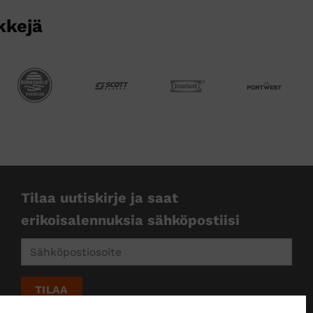
sivulla.
kkejä
Tilaa uutiskirje ja saat
erikoisalennuksia sähköpostiisi