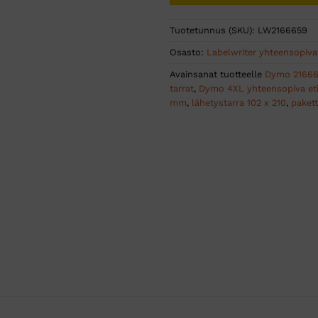
Tuotetunnus (SKU):
LW2166659
Osasto:
Labelwriter yhteensopivat
Avainsanat tuotteelle
Dymo 2166
tarrat
,
Dymo 4XL yhteensopiva eti
mm
,
lähetystarra 102 x 210
,
pakett