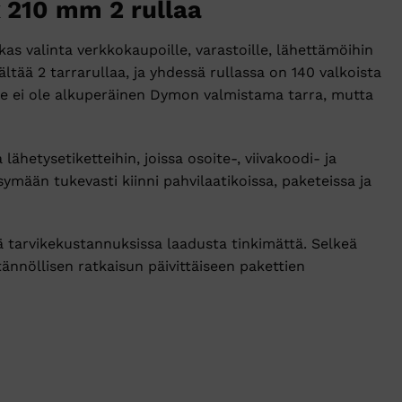
 210 mm 2 rullaa
 valinta verkkokaupoille, varastoille, lähettämöihin
sältää 2 tarrarullaa, ja yhdessä rullassa on 140 valkoista
te ei ole alkuperäinen Dymon valmistama tarra, mutta
lähetysetiketteihin, joissa osoite-, viivakoodi- ja
symään tukevasti kiinni pahvilaatikoissa, paketeissa ja
 tarvikekustannuksissa laadusta tinkimättä. Selkeä
tännöllisen ratkaisun päivittäiseen pakettien