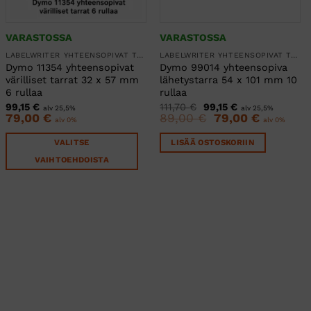
VARASTOSSA
VARASTOSSA
LABELWRITER YHTEENSOPIVAT TARRARULLAT
LABELWRITER YHTEENSOPIVAT TARRARULLAT
Dymo 11354 yhteensopivat
Dymo 99014 yhteensopiva
värilliset tarrat 32 x 57 mm
lähetystarra 54 x 101 mm 10
6 rullaa
rullaa
Alkuperäinen
Nykyinen
99,15
€
111,70
€
99,15
€
alv 25,5%
alv 25,5%
hinta
hinta
79,00
€
89,00
€
Alkuperäinen
79,00
€
Nykyinen
alv 0%
alv 0%
oli:
on:
hinta
hinta
111,70 €.
99,15 €.
oli:
on:
VALITSE
LISÄÄ OSTOSKORIIN
89,00 €.
79,00 €.
VAIHTOEHDOISTA
Tällä
tuotteella
on
useampi
muunnelma.
Voit
tehdä
valinnat
tuotteen