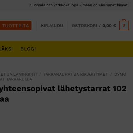
Suomalainen verkkokauppa - maan edullisimmat hinnat!
0
KIRJAUDU
OSTOSKORI /
0,00
€
JÄKSI
BLOGI
ET JA LAMINOINTI
/
TARRANAUHAT JA KIRJOITTIMET
/
DYMO
AT TARRARULLAT
hteensopivat lähetystarrat 102
laa