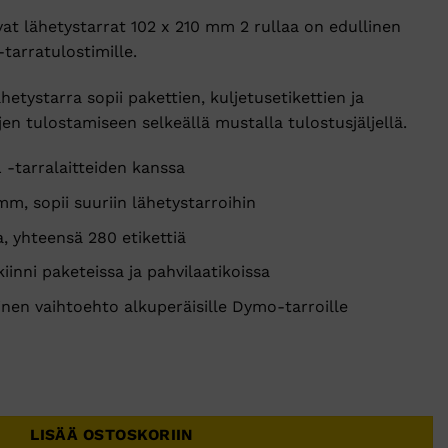
t lähetystarrat 102 x 210 mm 2 rullaa on edullinen
tarratulostimille.
etystarra sopii pakettien, kuljetusetikettien ja
en tulostamiseen selkeällä mustalla tulostusjäljellä.
-tarralaitteiden kanssa
mm, sopii suuriin lähetystarroihin
a, yhteensä 280 etikettiä
iinni paketeissa ja pahvilaatikoissa
nen vaihtoehto alkuperäisille Dymo-tarroille
ähetystarrat 102 x 210 mm 2 rullaa määrä
LISÄÄ OSTOSKORIIN