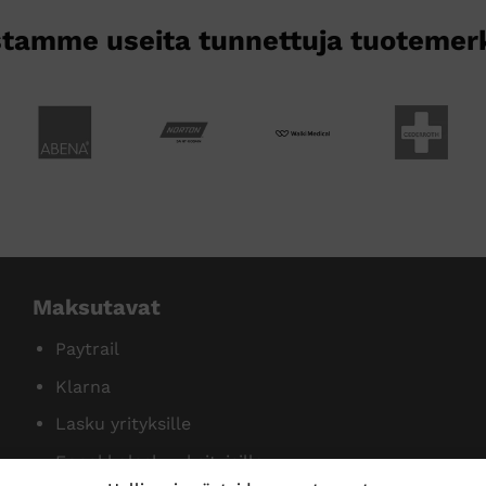
sivulla.
tamme useita tunnettuja tuotemer
Maksutavat
Paytrail
Klarna
Lasku yrityksille
Ennakkolasku yksityisille