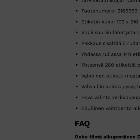
Tarvikevalmistajan val
Tuotenumero: 2166659
Etiketin koko: 102 x 21
Sopii suuriin lähetystarr
Pakkaus sisältää 2 rulla
Yhdessä rullassa 140 eti
Yhteensä 280 etikettiä 
Valkoinen etiketti mustal
Vahva liimapinta pysyy h
Hyvä valinta verkkokaup
Edullinen vaihtoehto alk
FAQ
Onko tämä alkuperäinen 