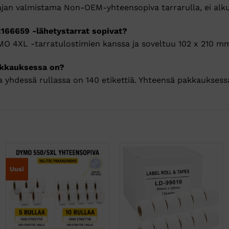
tajan valmistama Non-OEM-yhteensopiva tarrarulla, ei al
166659 -lähetystarrat sopivat?
O 4XL -tarratulostimien kanssa ja soveltuu 102 x 210 mm
akkauksessa on?
ja yhdessä rullassa on 140 etikettiä. Yhteensä pakkauksess
Uusi