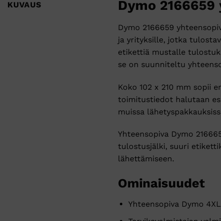
Dymo 2166659 y
KUVAUS
Dymo 2166659 yhteensopivat
ja yrityksille, jotka tulost
etikettiä mustalle tulost
se on suunniteltu yhteens
Koko 102 x 210 mm sopii erin
toimitustiedot halutaan esi
muissa lähetyspakkauksiss
Yhteensopiva Dymo 2166659
tulostusjälki, suuri etiket
lähettämiseen.
Ominaisuudet
Yhteensopiva Dymo 4XL 