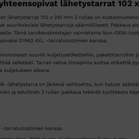
hteensopivat lähetystarrat 102 x
 lähetystarrat 102 x 210 mm 2 rullaa on kustannustehokas
avat suurikokoisia lähetystarroja säännöllisesti. Pakkaus si
ukselle. Tämä tarvikevalmistajan valmistama Non-OEM-tuo
opivaksi DYMO 4XL -tarratulostimien kanssa.
omaisesti suuriin kuljetusetiketteihin, pakettitarroihin ja 
ttää selkeästi. Tarran vahva liimapinta auttaa etikettiä py
a kuljetuksen aikana.
 -lähetystarra on järkevä vaihtoehto, kun haluat säästää
tikoko ja edullinen 2 rullan pakkaus tekevät tuotteesta käy
-tarratulostimien kanssa