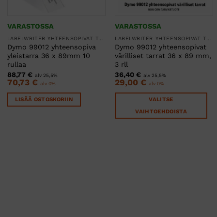
VARASTOSSA
VARASTOSSA
LABELWRITER YHTEENSOPIVAT TARRARULLAT
LABELWRITER YHTEENSOPIVAT TARRARULLAT
Dymo 99012 yhteensopiva
Dymo 99012 yhteensopivat
yleistarra 36 x 89mm 10
värilliset tarrat 36 x 89 mm,
rullaa
3 rll
88,77
€
36,40
€
alv 25,5%
alv 25,5%
70,73
€
29,00
€
alv 0%
alv 0%
LISÄÄ OSTOSKORIIN
VALITSE
VAIHTOEHDOISTA
Tällä
tuotteella
on
useampi
muunnelma.
Voit
tehdä
valinnat
tuotteen