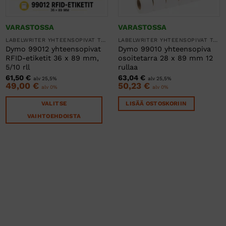
VARASTOSSA
VARASTOSSA
LABELWRITER YHTEENSOPIVAT TARRARULLAT
LABELWRITER YHTEENSOPIVAT TARRARULLAT
Dymo 99012 yhteensopivat
Dymo 99010 yhteensopiva
RFID-etiketit 36 x 89 mm,
osoitetarra 28 x 89 mm 12
5/10 rll
rullaa
61,50
€
63,04
€
alv 25,5%
alv 25,5%
49,00
€
50,23
€
alv 0%
alv 0%
VALITSE
LISÄÄ OSTOSKORIIN
VAIHTOEHDOISTA
Tällä
tuotteella
on
useampi
muunnelma.
Voit
tehdä
valinnat
tuotteen