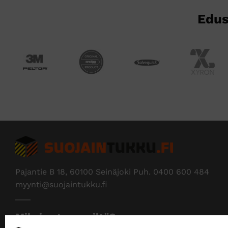
sivulla.
Edus
Pajantie B 18, 60100 Seinäjoki Puh.
0400 600 484
myynti@suojaintukku.fi
Miksi ostaa meiltä?