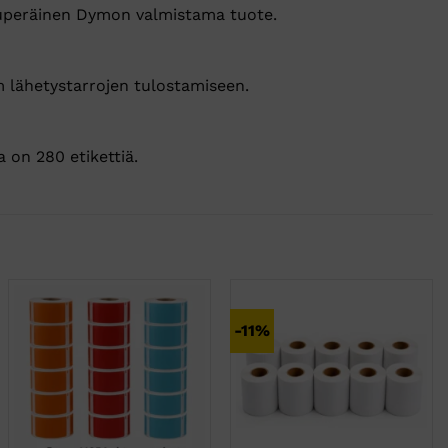
kuperäinen Dymon valmistama tuote.
 lähetystarrojen tulostamiseen.
a on 280 etikettiä.
-11%