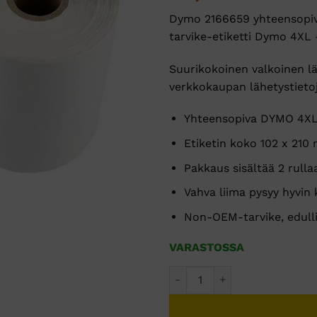
Dymo 2166659 yhteensopiva
tarvike-etiketti Dymo 4XL -
Suurikokoinen valkoinen läh
verkkokaupan lähetystietoj
Yhteensopiva DYMO 4XL 
Etiketin koko 102 x 210 
Pakkaus sisältää 2 rulla
Vahva liima pysyy hyvin k
Non-OEM-tarvike, edulli
VARASTOSSA
Dymo 2166659 yhteensopivat l