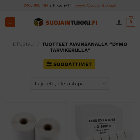
Skip
0400 600 484
ark klo 9-17 |
myynti@suojaintukku.fi
to
content
0
ETUSIVU
/
TUOTTEET AVAINSANALLA “DYMO
TARVIKERULLA”
SUODATTIMET