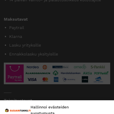
Maksutavat
Paytrail
Klarna
Lasku yrityksille
Ennakkolasku yksityisille
Toimitustavat
Hallinnoi evästeiden
Posti
suostumusta