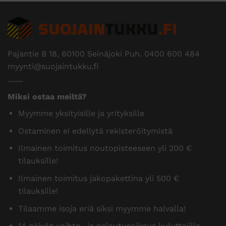
Pajantie B 18, 60100 Seinäjoki Puh.
0400 600 484
myynti@suojaintukku.fi
Miksi ostaa meiltä?
Myymme yksityisille ja yrityksille
Ostaminen ei edellytä rekisteröitymistä
Ilmainen toimitus noutopisteeseen yli 200 €
tilauksille!
Ilmainen toimitus jakopakettina yli 500 €
tilauksille!
Tilaamme isoja eriä siksi myymme halvalla!
14 päivän vaihto- ja palautusoikeus kuluttajille