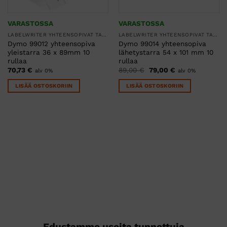
VARASTOSSA
VARASTOSSA
LABELWRITER YHTEENSOPIVAT TARRARULLAT
LABELWRITER YHTEENSOPIVAT TARRARULLAT
Dymo 99012 yhteensopiva
Dymo 99014 yhteensopiva
yleistarra 36 x 89mm 10
lähetystarra 54 x 101 mm 10
rullaa
rullaa
Alkuperäinen
Nykyinen
70,73
€
89,00
€
79,00
€
alv 0%
alv 0%
hinta
hinta
oli:
on:
LISÄÄ OSTOSKORIIN
LISÄÄ OSTOSKORIIN
89,00 €.
79,00 €.
Edustamme useita tunnettuja