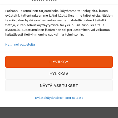
Matkahuolto
Parhaan kokemuksen tarjoamiseksi käytämme teknologioita, kuten
Postnord
evästeitä, tallentaaksemme ja/tai käyttääksemme laitetietoja. Näiden
tekniikoiden hyväksyminen antaa meille mahdollisuuden käsitellä
tietoja, kuten selauskäyttäytymistä tai yksilöllisiä tunnuksia tällä
sivustolla. Suostumuksen jättäminen tai peruuttaminen voi vaikuttaa
Tilaa uutiskirje ja saat erikoisalennuksia
haitallisesti tiettyihin ominaisuuksiin ja toimintoihin.
sähköpostiisi
Hallinnoi palveluita
HYVÄKSY
HYLKKÄÄ
NÄYTÄ ASETUKSET
Evästekäytäntö
Rekisteriseloste
VERKKOKAUPAN TOIMITUSEHDOT
TUOTEPALAUTUS
TÖIHIN SUOJAINTUKKUUN?
REKISTERISELOSTE