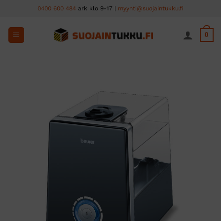
Skip
0400 600 484
ark klo 9-17 |
myynti@suojaintukku.fi
to
content
0