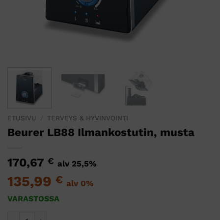
ETUSIVU
/
TERVEYS & HYVINVOINTI
Beurer LB88 Ilmankostutin, musta
170,67
€
alv 25,5%
135,99
€
alv 0%
VARASTOSSA
Beurer LB88 Ilmankostutin, musta määrä