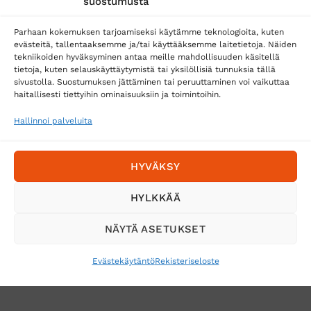
suostumusta
Parhaan kokemuksen tarjoamiseksi käytämme teknologioita, kuten
evästeitä, tallentaaksemme ja/tai käyttääksemme laitetietoja. Näiden
tekniikoiden hyväksyminen antaa meille mahdollisuuden käsitellä
tietoja, kuten selauskäyttäytymistä tai yksilöllisiä tunnuksia tällä
Toimitustavat
sivustolla. Suostumuksen jättäminen tai peruuttaminen voi vaikuttaa
Posti
haitallisesti tiettyihin ominaisuuksiin ja toimintoihin.
Matkahuolto
Hallinnoi palveluita
Postnord
HYVÄKSY
Tilaa uutiskirje ja saat erikoisalennuksia
HYLKKÄÄ
sähköpostiisi
NÄYTÄ ASETUKSET
Evästekäytäntö
Rekisteriseloste