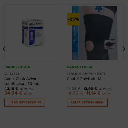
-25%
VARASTOSSA
VARASTOSSA
DIABETES
TERVEYS & HYVINVOINTI
Accu-Chek Aviva -
Cool-X Polvituki M
testiliuskat 50 kpl
Alkuperäinen
Nykyinen
43,10
€
18,64
€
13,98
€
alv 25,5%
alv 25,5%
hinta
hinta
Alkuperäinen
Nykyinen
34,34
€
14,85
€
11,14
€
alv 0%
alv 0%
oli:
on:
hinta
hinta
18,64 €.
13,98 €.
oli:
on:
LISÄÄ OSTOSKORIIN
LISÄÄ OSTOSKORIIN
14,85 €.
11,14 €.