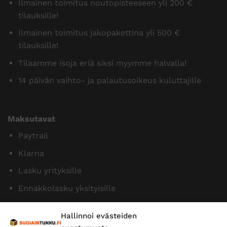
Ilmainen toimitus noutopisteeseen yli 200 €
tilauksille!
Ilmainen toimitus jakopakettina yli 500 €
tilauksille!
Tilaamme isoja eriä siksi myymme halvalla!
14 päivän vaihto- ja palautusoikeus kuluttajille
Maksutavat
Paytrail
Klarna
Lasku yrityksille
Ennakkolasku yksityisille
Hallinnoi evästeiden