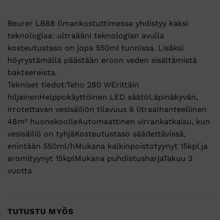
Beurer LB88 Ilmankostuttimessa yhdistyy kaksi
teknologiaa: ultraääni teknologian avulla
kosteutustaso on jopa 550ml tunnissa. Lisäksi
höyrystämällä päästään eroon veden sisältämistä
bakteereista.
Tekniset tiedot:Teho 280 WErittäin
hiljainenHelppokäyttöinen LED säätöLäpinäkyvän,
irrotettavan vesisäiliön tilavuus 6 litraaIhanteellinen
48m² huonekoolleAutomaattinen virrankatkaisu, kun
vesisäiliö on tyhjäKosteutustaso säädettävissä,
enintään 550ml/hMukana kalkinpoistotyynyt 15kpl ja
aromityynyt 15kplMukana puhdistusharjaTakuu 3
vuotta
TUTUSTU MYÖS