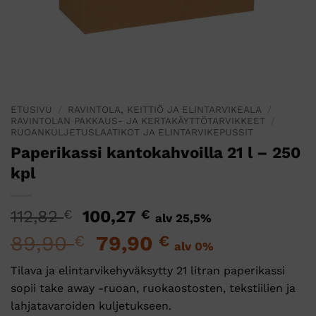
ETUSIVU
/
RAVINTOLA, KEITTIÖ JA ELINTARVIKEALA
/
RAVINTOLAN PAKKAUS- JA KERTAKÄYTTÖTARVIKKEET
/
RUOANKULJETUSLAATIKOT JA ELINTARVIKEPUSSIT
Paperikassi kantokahvoilla 21 l – 250
kpl
Alkuperäinen
Nykyinen
112,82
€
100,27
€
alv 25,5%
hinta
hinta
89,90
Alkuperäinen
79,90
Nykyinen
€
€
alv 0%
oli:
on:
hinta
hinta
112,82 €.
100,27 €.
Tilava ja elintarvikehyväksytty 21 litran paperikassi
oli:
on:
sopii take away -ruoan, ruokaostosten, tekstiilien ja
89,90 €.
79,90 €.
lahjatavaroiden kuljetukseen.