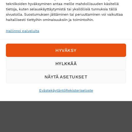
tekniikoiden hyväksyminen antaa meille mahdollisuuden käsitellä
tietoja, kuten selauskäyttäytymistä tai yksilöllisiä tunnuksia tällä
Toimitustavat
sivustolla. Suostumuksen jättäminen tai peruuttaminen voi vaikuttaa
haitallisesti tiettyihin ominaisuuksiin ja toimintoihin.
Posti
Matkahuolto
Hallinnoi palveluita
Postnord
HYVÄKSY
Tilaa uutiskirje ja saat erikoisalennuksia
HYLKKÄÄ
sähköpostiisi
NÄYTÄ ASETUKSET
Evästekäytäntö
Rekisteriseloste