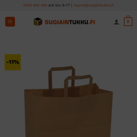
Skip
0400 600 484
ark klo 9-17 |
myynti@suojaintukku.fi
to
content
0
-11%