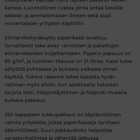
kanssa. Luonnollinen ruskea pinta antaa kassille
selkeän ja ammattimaisen ilmeen sekä sopii
monenlaisten yritysten käyttöön.
Elintarvikehyväksytty paperikassi soveltuu
turvallisesti take away -annosten ja pakattujen
elintarvikkeiden kuljettamiseen. Paperin paksuus on
80 g/m², ja tuotteen tilavuus on 21 litraa. Kassi tulee
säilyttää puhtaassa ja kuivassa paikassa ennen
käyttöä. Tukeva rakenne tekee kassista hyvän
valinnan myös silloin, kun asiakkaalle halutaan
tarjota siisti, helppokäyttöinen ja helposti mukana
kulkeva pakkaus.
250 kappaleen tukkupakkaus on käytännöllinen
valinta yrityksille, joissa paperikasseja tarvitaan
säännöllisesti. Suuri pakkauskoko helpottaa
varastonhallintaa ja vähentää jatkuvaa