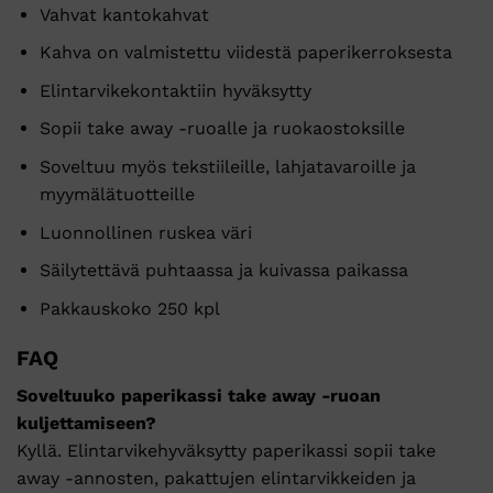
Vahvat kantokahvat
Kahva on valmistettu viidestä paperikerroksesta
Elintarvikekontaktiin hyväksytty
Sopii take away -ruoalle ja ruokaostoksille
Soveltuu myös tekstiileille, lahjatavaroille ja
myymälätuotteille
Luonnollinen ruskea väri
Säilytettävä puhtaassa ja kuivassa paikassa
Pakkauskoko 250 kpl
FAQ
Soveltuuko paperikassi take away -ruoan
kuljettamiseen?
Kyllä. Elintarvikehyväksytty paperikassi sopii take
away -annosten, pakattujen elintarvikkeiden ja