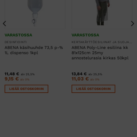
VARASTOSSA
VARASTOSSA
DESINFIOINTI
KERTAKÄYTTÖESILIINAT JA SUOJAESSUT
ABENA käsihuuhde 73,5 p-%
ABENA Poly-Line esiliina kk
1L dispenso 1kpl
81x125cm 25my
annostelurasia kirkas 50kpl
11,48
€
13,84
€
alv 25,5%
alv 25,5%
9,15
€
11,03
€
alv 0%
alv 0%
LISÄÄ OSTOSKORIIN
LISÄÄ OSTOSKORIIN