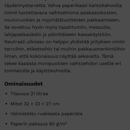
täydennystarvetta. Vahva paperikassi kantokahvoilla
toimii luotettavana vaihtoehtona asiakasostosten,
noutoruokien ja myymälätuotteiden pakkaamiseen.
Se soveltuu hyvin myös tapahtumiin, messuille,
lahjapakkauksiin ja päivittäiseen kassakäyttöön.
Neutraali ulkoasu on helppo yhdistää yrityksen omiin
tarroihin, etiketteihin tai muihin pakkausmerkintöihin
ilman, että kokonaisuus näyttää sekavalta. Tämä
tekee kassista monipuolisen vaihtoehdon useille eri
toimialoille ja käyttökohteille.
Ominaisuudet
Tilavuus 21 litraa
Mitat 32 × 22 × 27 cm
Valmistettu ruskeasta paperista
Paperin paksuus 80 g/m²