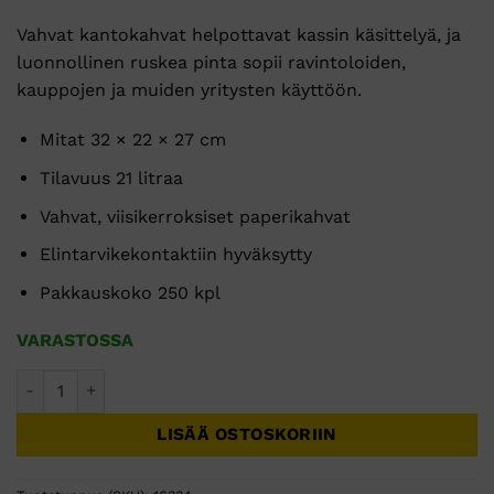
Vahvat kantokahvat helpottavat kassin käsittelyä, ja
luonnollinen ruskea pinta sopii ravintoloiden,
kauppojen ja muiden yritysten käyttöön.
Mitat 32 × 22 × 27 cm
Tilavuus 21 litraa
Vahvat, viisikerroksiset paperikahvat
Elintarvikekontaktiin hyväksytty
Pakkauskoko 250 kpl
VARASTOSSA
Paperikassi kantokahvoilla 21 l – 250 kpl määrä
LISÄÄ OSTOSKORIIN