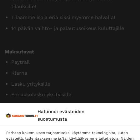
tilauksille!
Tilaamme isoja eriä siksi myymme halvalla!
14 päivän vaihto- ja palautusoikeus kuluttajille
Maksutavat
Paytrail
Klarna
Lasku yrityksille
Ennakkolasku yksityisille
Hallinnoi evästeiden
suostumusta
Parhaan kokemuksen tarjoamiseksi käytämme teknologioita, kuten
evästeitä, tallentaaksemme ja/tai käyttääksemme laitetietoja. Näiden