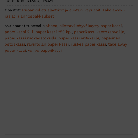
Tuotetunnus (SKU):
16334
Osastot:
Ruoankuljetuslaatikot ja elintarvikepussit
,
Take away -
rasiat ja annospakkaukset
Avainsanat tuotteelle
Abena
,
elintarvikehyväksytty paperikassi
,
paperikassi 21 l
,
paperikassi 250 kpl
,
paperikassi kantokahvoilla
,
paperikassi ruokaostoksille
,
paperikassi yrityksille
,
paperinen
ostoskassi
,
ravintolan paperikassi
,
ruskea paperikassi
,
take away
paperikassi
,
vahva paperikassi