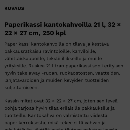
KUVAUS
Paperikassi kantokahvoilla 21 l, 32 ×
22 × 27 cm, 250 kpl
Paperikassi kantokahvoilla on tilava ja kestävä
pakkausratkaisu ravintoloille, kahviloille,
vähittäiskaupoille, tekstiililiikkeille ja muille
yrityksille. Ruskea 21 litran paperikassi sopii erityisen
hyvin take away -ruoan, ruokaostosten, vaatteiden,
lahjatavaroiden ja muiden kevyiden tuotteiden
kuljettamiseen.
Kassin mitat ovat 32 × 22 × 27 cm, joten sen leveä
pohja tarjoaa hyvin tilaa erilaisille pakkauksille ja
tuotteille. Kantokahva on valmistettu viidestä
paperikerroksesta, mikä tekee siitä vahvan ja
miellyttävän käyttää myös täyteen pakatun kassin