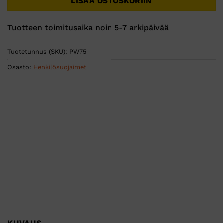
LISÄÄ OSTOSKORIIN
Tuotteen toimitusaika noin 5-7 arkipäivää
Tuotetunnus (SKU):
PW75
Osasto:
Henkilösuojaimet
KUVAUS