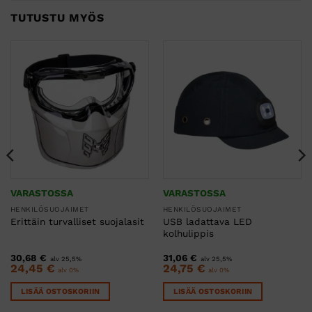
TUTUSTU MYÖS
VARASTOSSA
VARASTOSSA
HENKILÖSUOJAIMET
HENKILÖSUOJAIMET
USB ladattava LED
Erittäin turvalliset suojalasit
kolhulippis
30,68
€
31,06
€
alv 25,5%
alv 25,5%
24,45
€
24,75
€
alv 0%
alv 0%
LISÄÄ OSTOSKORIIN
LISÄÄ OSTOSKORIIN