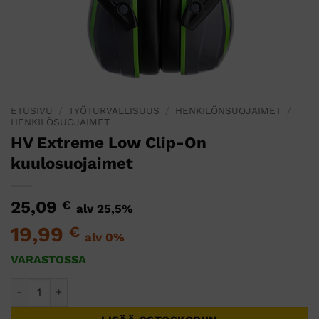
ETUSIVU
/
TYÖTURVALLISUUS
/
HENKILÖNSUOJAIMET
/
HENKILÖSUOJAIMET
HV Extreme Low Clip-On
kuulosuojaimet
25,09
€
alv 25,5%
19,99
€
alv 0%
VARASTOSSA
HV Extreme Low Clip-On kuulosuojaimet määrä