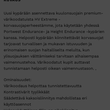
Uusi kypärään asennettava kuulonsuojain premium-
värikoodatuista HV Extreme -
korvasuojaperheestämme, jota käytetään yhdessä
Portwest Endurance- ja Height Endurance -kypärien
kanssa. Helposti kypärään kiinnitettävät korvasuojat
tarjoavat turvallisen ja mukavan istuvuuden ja
erinomaisen suojan haitalliselta melulta, kun
ylisuojauksen välttämiseksi tarvitaan alhaisempaa
vaimennustehoa. Värikoodatut kupit auttavat
tunnistamaan helposti oikean vaimennustason. ,
Ominaisuudet:
Värikoodaus helpottaa tunnistettavuutta
Kontrastivärit tyylikkäät
Säädettävä kaksoisliinnitys mahdollistaa eri
käyttöasennot