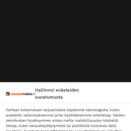
Hallinnoi evästeiden
suostumusta
Parhaan kokemuksen tarjoamiseksi käytämme teknologioita, kuten
evästeitä, tallentaaksemme ja/tai käyttääksemme laitetietoja. Näiden
tekniikoiden hyväksyminen antaa meille mahdollisuuden käsitellä
tietoja, kuten selauskäyttäytymistä tai yksilöllisiä tunnuksia tällä
sivustolla. Suostumuksen jättäminen tai peruuttaminen voi vaikuttaa