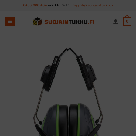
Skip
0400 600 484
ark klo 9-17 |
myynti@suojaintukku.fi
to
content
0