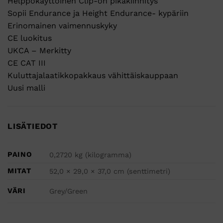
Helppokäyttöinen Clip-on pikakiinnitys
Sopii Endurance ja Height Endurance- kypäriin
Erinomainen vaimennuskyky
CE luokitus
UKCA – Merkitty
CE CAT III
Kuluttajalaatikkopakkaus vähittäiskauppaan
Uusi malli
LISÄTIEDOT
PAINO
0,2720 kg (kilogramma)
MITAT
52,0 × 29,0 × 37,0 cm (senttimetri)
VÄRI
Grey/Green