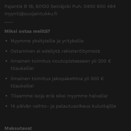
Pajantie B 18, 60100 Seinäjoki Puh.
0400 600 484
myynti@suojaintukku.fi
Miksi ostaa meiltä?
Myymme yksityisille ja yrityksille
Ostaminen ei edellytä rekisteröitymistä
Ilmainen toimitus noutopisteeseen yli 200 €
tilauksille!
Ilmainen toimitus jakopakettina yli 500 €
tilauksille!
Tilaamme isoja eriä siksi myymme halvalla!
14 päivän vaihto- ja palautusoikeus kuluttajille
Maksutavat