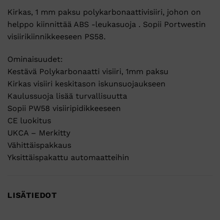
Kirkas, 1 mm paksu polykarbonaattivisiiri, johon on
helppo kiinnittää ABS -leukasuoja . Sopii Portwestin
visiirikiinnikkeeseen PS58.
Ominaisuudet:
Kestävä Polykarbonaatti visiiri, 1mm paksu
Kirkas visiiri keskitason iskunsuojaukseen
Kaulussuoja lisää turvallisuutta
Sopii PW58 visiiripidikkeeseen
CE luokitus
UKCA – Merkitty
Vähittäispakkaus
Yksittäispakattu automaatteihin
LISÄTIEDOT