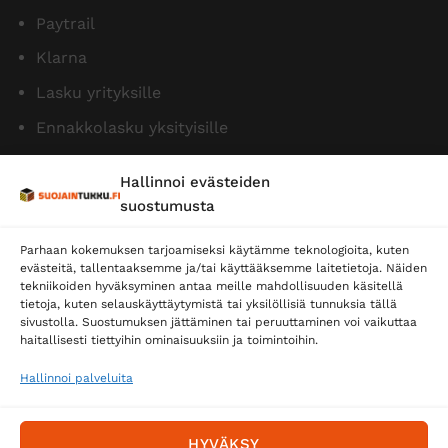
Paytrail
Klarna
Lasku yrityksille
Ennakkolasku yksityisille
Hallinnoi evästeiden
suostumusta
Parhaan kokemuksen tarjoamiseksi käytämme teknologioita, kuten
evästeitä, tallentaaksemme ja/tai käyttääksemme laitetietoja. Näiden
tekniikoiden hyväksyminen antaa meille mahdollisuuden käsitellä
tietoja, kuten selauskäyttäytymistä tai yksilöllisiä tunnuksia tällä
Toimitustavat
sivustolla. Suostumuksen jättäminen tai peruuttaminen voi vaikuttaa
Posti
haitallisesti tiettyihin ominaisuuksiin ja toimintoihin.
Matkahuolto
Hallinnoi palveluita
Postnord
HYVÄKSY