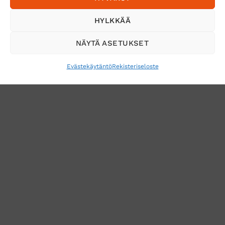
Tilaa uutiskirje ja saat erikoisalennuksia
HYLKKÄÄ
sähköpostiisi
NÄYTÄ ASETUKSET
Evästekäytäntö
Rekisteriseloste
VERKKOKAUPAN TOIMITUSEHDOT
TUOTEPALAUTUS
TÖIHIN SUOJAINTUKKUUN?
REKISTERISELOSTE
EVÄSTEKÄYTÄNTÖ (EU)
MUUTA EVÄSTEASETUKSIA
Copyright 2026 ©
Suojaintukku