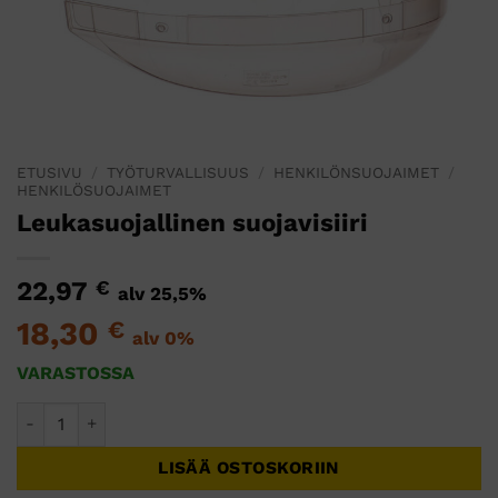
ETUSIVU
/
TYÖTURVALLISUUS
/
HENKILÖNSUOJAIMET
/
HENKILÖSUOJAIMET
Leukasuojallinen suojavisiiri
22,97
€
alv 25,5%
18,30
€
alv 0%
VARASTOSSA
Leukasuojallinen suojavisiiri määrä
LISÄÄ OSTOSKORIIN