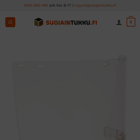
Skip
0400 600 484
ark klo 9-17 |
myynti@suojaintukku.fi
to
content
0