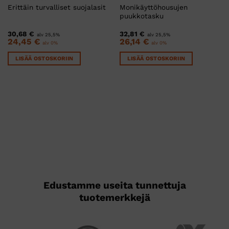
Monikäyttöhousujen
Erittäin turvalliset suojalasit
puukkotasku
30,68
€
32,81
€
alv 25,5%
alv 25,5%
24,45
€
26,14
€
alv 0%
alv 0%
LISÄÄ OSTOSKORIIN
LISÄÄ OSTOSKORIIN
Edustamme useita tunnettuja
tuotemerkkejä