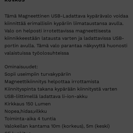
Tämä Magneettinen USB-Ladattava kypärävalo voidaa
kiinnittää erimallisiin kypäriin liimataustansa avulla.
Valo on helposti irrotettavissa magneettisesta
kiinnikkeestään latausta varten ja ladattavissa USB-
portin avulla. Tämä valo parantaa näkyvyttä huonosti
valaistuissa työolosuhteissa
Ominaisuudet:
Sopii useimpiin turvakypäriin
Magneettikiinnitys helpottaa irrottamista
Kiinnityspinta takana kypärään kiinnitystä varten
USB-liittimellä ladattava li-ion-akku
Kirkkaus 150 Lumen
Nopea,hidas,vilkku
Toiminta-aika 4 tuntia
Valokeilan kantama 10m (korkeus), 5m (keski)