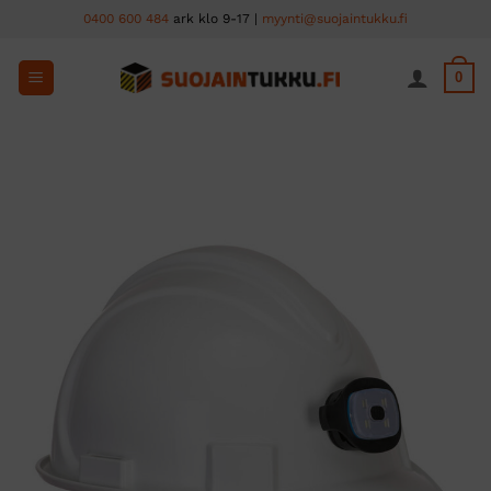
Skip
0400 600 484
ark klo 9-17 |
myynti@suojaintukku.fi
to
content
0