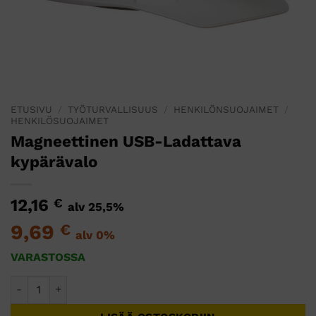
ETUSIVU
/
TYÖTURVALLISUUS
/
HENKILÖNSUOJAIMET
/
HENKILÖSUOJAIMET
Magneettinen USB-Ladattava
kypärävalo
12,16
€
alv 25,5%
9,69
€
alv 0%
VARASTOSSA
Magneettinen USB-Ladattava kypärävalo määrä