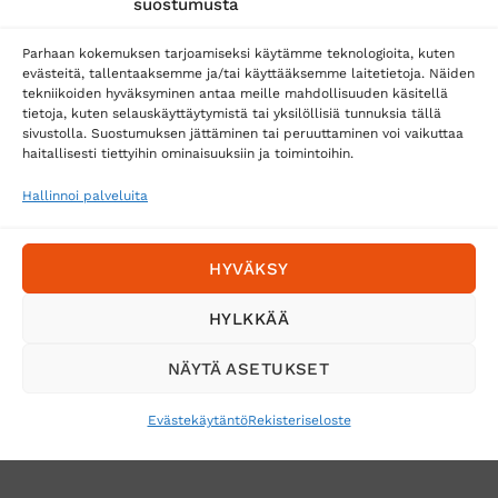
suostumusta
Parhaan kokemuksen tarjoamiseksi käytämme teknologioita, kuten
evästeitä, tallentaaksemme ja/tai käyttääksemme laitetietoja. Näiden
tekniikoiden hyväksyminen antaa meille mahdollisuuden käsitellä
tietoja, kuten selauskäyttäytymistä tai yksilöllisiä tunnuksia tällä
Toimitustavat
sivustolla. Suostumuksen jättäminen tai peruuttaminen voi vaikuttaa
Posti
haitallisesti tiettyihin ominaisuuksiin ja toimintoihin.
Matkahuolto
Hallinnoi palveluita
Postnord
HYVÄKSY
Tilaa uutiskirje ja saat erikoisalennuksia
HYLKKÄÄ
sähköpostiisi
NÄYTÄ ASETUKSET
Evästekäytäntö
Rekisteriseloste