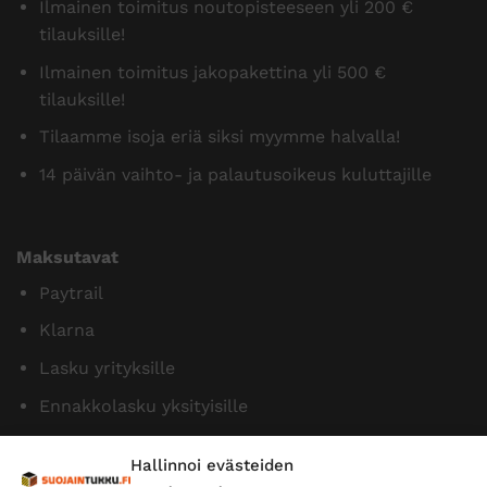
Ilmainen toimitus noutopisteeseen yli 200 €
tilauksille!
Ilmainen toimitus jakopakettina yli 500 €
tilauksille!
Tilaamme isoja eriä siksi myymme halvalla!
14 päivän vaihto- ja palautusoikeus kuluttajille
Maksutavat
Paytrail
Klarna
Lasku yrityksille
Ennakkolasku yksityisille
Hallinnoi evästeiden