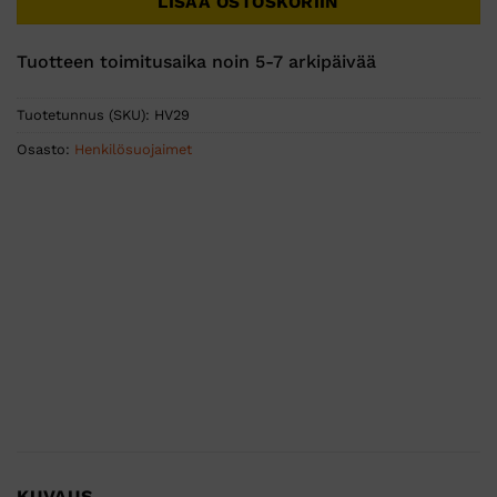
LISÄÄ OSTOSKORIIN
Tuotteen toimitusaika noin 5-7 arkipäivää
Tuotetunnus (SKU):
HV29
Osasto:
Henkilösuojaimet
KUVAUS