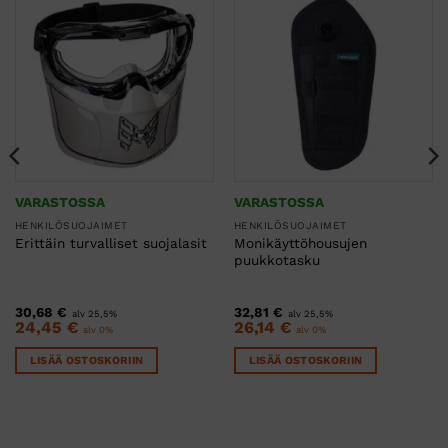
VARASTOSSA
VARASTOSSA
HENKILÖSUOJAIMET
HENKILÖSUOJAIMET
Monikäyttöhousujen
Erittäin turvalliset suojalasit
puukkotasku
30,68
€
32,81
€
alv 25,5%
alv 25,5%
24,45
€
26,14
€
alv 0%
alv 0%
LISÄÄ OSTOSKORIIN
LISÄÄ OSTOSKORIIN