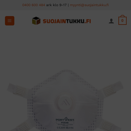
Skip
0400 600 484
ark klo 9-17 |
myynti@suojaintukku.fi
to
content
0