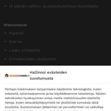
14 päivän vaihto- ja palautusoikeus kuluttajille
Maksutavat
Paytrail
Klarna
Lasku yrityksille
Ennakkolasku yksityisille
Hallinnoi evästeiden
suostumusta
Parhaan kokemuksen tarjoamiseksi käytämme teknologioita, kuten
evästeitä, tallentaaksemme ja/tai käyttääksemme laitetietoja. Näiden
tekniikoiden hyväksyminen antaa meille mahdollisuuden käsitellä
tietoja, kuten selauskäyttäytymistä tai yksilöllisiä tunnuksia tällä
Toimitustavat
sivustolla. Suostumuksen jättäminen tai peruuttaminen voi vaikuttaa