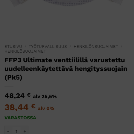
ETUSIVU
/
TYÖTURVALLISUUS
/
HENKILÖNSUOJAIMET
/
HENKILÖSUOJAIMET
FFP3 Ultimate venttiilillä varustettu
uudelleenkäytettävä hengityssuojain
(Pk5)
48,24
€
alv 25,5%
38,44
€
alv 0%
VARASTOSSA
FFP3 Ultimate venttiilillä varustettu uudelleenkäytettävä he