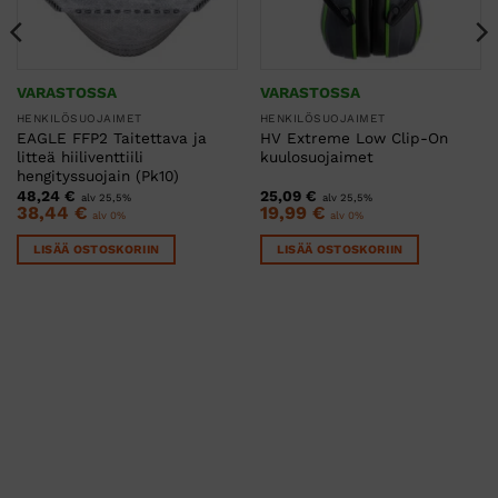
VARASTOSSA
VARASTOSSA
HENKILÖSUOJAIMET
HENKILÖSUOJAIMET
EAGLE FFP2 Taitettava ja
HV Extreme Low Clip-On
litteä hiiliventtiili
kuulosuojaimet
hengityssuojain (Pk10)
48,24
€
25,09
€
alv 25,5%
alv 25,5%
38,44
€
19,99
€
alv 0%
alv 0%
LISÄÄ OSTOSKORIIN
LISÄÄ OSTOSKORIIN