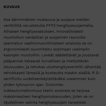
KUVAUS
Koe äärimmäinen mukavuus ja suojaus meidän
venttiilillä varustetulla FFP3 hengityssuojaimella.
Alhaisen hengitysvastuksen, innovatiivisesti
muotoillun nenäsillan ja suojaimen reunoille
asennetun vaahtomuovitiivisteen ansiosta se on
ergonomisesti suunniteltu sopimaan useimpiin
kasvojen muotoihin. Leveät säädettävät ja joustavat
pääpannat takaavat turvallisen ja miellyttävän
istuvuuden, ja tehokas uloshengitysventtiili vähentää
tehokkaasti lämpöä ja kosteutta maskin sisällä. R D-
sertifioitu uudelleenkäytettäväksi useamman kuin
yhden työvuoron ajan. Dolomite-
tukkeutumattomuus testin ansiosta se tarjoaa
maksimaalisen hengitysmukavuuden, joten se on
täydellinen valinta hengityssuojain tarpeisiisi.