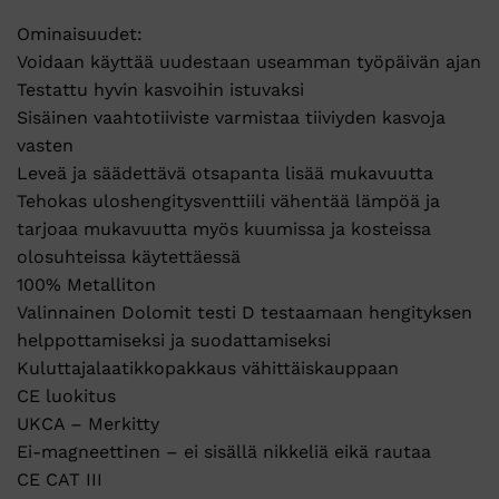
Ominaisuudet:
Voidaan käyttää uudestaan useamman työpäivän ajan
Testattu hyvin kasvoihin istuvaksi
Sisäinen vaahtotiiviste varmistaa tiiviyden kasvoja
vasten
Leveä ja säädettävä otsapanta lisää mukavuutta
Tehokas uloshengitysventtiili vähentää lämpöä ja
tarjoaa mukavuutta myös kuumissa ja kosteissa
olosuhteissa käytettäessä
100% Metalliton
Valinnainen Dolomit testi D testaamaan hengityksen
helppottamiseksi ja suodattamiseksi
Kuluttajalaatikkopakkaus vähittäiskauppaan
CE luokitus
UKCA – Merkitty
Ei-magneettinen – ei sisällä nikkeliä eikä rautaa
CE CAT III