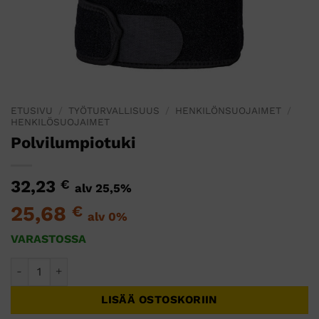
ETUSIVU
/
TYÖTURVALLISUUS
/
HENKILÖNSUOJAIMET
/
HENKILÖSUOJAIMET
Polvilumpiotuki
32,23
€
alv 25,5%
25,68
€
alv 0%
VARASTOSSA
Polvilumpiotuki määrä
LISÄÄ OSTOSKORIIN