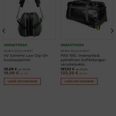
VARASTOSSA
VARASTOSSA
HENKILÖSUOJAIMET
HENKILÖSUOJAIMET
HV Extreme Low Clip-On
PW3 100L Vedenpitävä
kuulosuojaimet
pyörällinen Duffelikangas-
varustelaukku
25,09
€
167,23
€
alv 25,5%
alv 25,5%
19,99
€
133,25
€
alv 0%
alv 0%
LISÄÄ OSTOSKORIIN
LISÄÄ OSTOSKORIIN