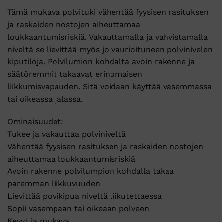
Tämä mukava polvituki vähentää fyysisen rasituksen
ja raskaiden nostojen aiheuttamaa
loukkaantumisriskiä. Vakauttamalla ja vahvistamalla
niveltä se lievittää myös jo vaurioituneen polvinivelen
kiputiloja. Polvilumion kohdalta avoin rakenne ja
säätöremmit takaavat erinomaisen
liikkumisvapauden. Sitä voidaan käyttää vasemmassa
tai oikeassa jalassa.
Ominaisuudet:
Tukee ja vakauttaa polviniveltä
Vähentää fyysisen rasituksen ja raskaiden nostojen
aiheuttamaa loukkaantumisriskiä
Avoin rakenne polvilumpion kohdalla takaa
paremman liikkuvuuden
Lievittää povikipua niveltä liikutettaessa
Sopii vasempaan tai oikeaan polveen
Kevyt ja mukava