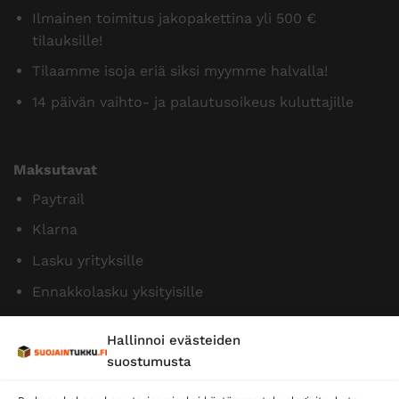
Ilmainen toimitus jakopakettina yli 500 €
tilauksille!
Tilaamme isoja eriä siksi myymme halvalla!
14 päivän vaihto- ja palautusoikeus kuluttajille
Maksutavat
Paytrail
Klarna
Lasku yrityksille
Ennakkolasku yksityisille
Hallinnoi evästeiden
suostumusta