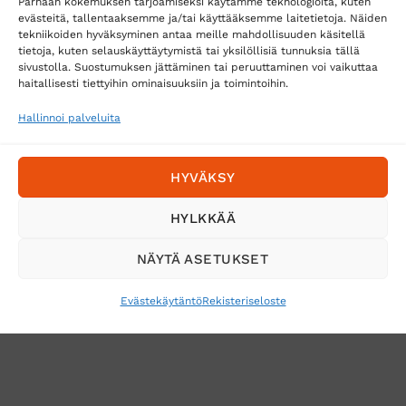
Parhaan kokemuksen tarjoamiseksi käytämme teknologioita, kuten
evästeitä, tallentaaksemme ja/tai käyttääksemme laitetietoja. Näiden
tekniikoiden hyväksyminen antaa meille mahdollisuuden käsitellä
tietoja, kuten selauskäyttäytymistä tai yksilöllisiä tunnuksia tällä
Toimitustavat
sivustolla. Suostumuksen jättäminen tai peruuttaminen voi vaikuttaa
Posti
haitallisesti tiettyihin ominaisuuksiin ja toimintoihin.
Matkahuolto
Hallinnoi palveluita
Postnord
HYVÄKSY
Tilaa uutiskirje ja saat erikoisalennuksia
HYLKKÄÄ
sähköpostiisi
NÄYTÄ ASETUKSET
Evästekäytäntö
Rekisteriseloste