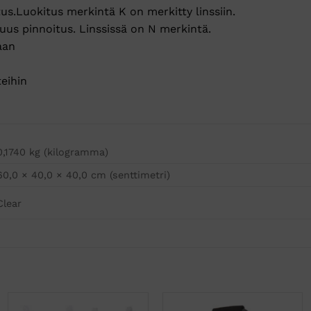
.Luokitus merkintä K on merkitty linssiin.
s pinnoitus. Linssissä on N merkintä.
aan
eihin
0,1740 kg (kilogramma)
60,0 × 40,0 × 40,0 cm (senttimetri)
Clear