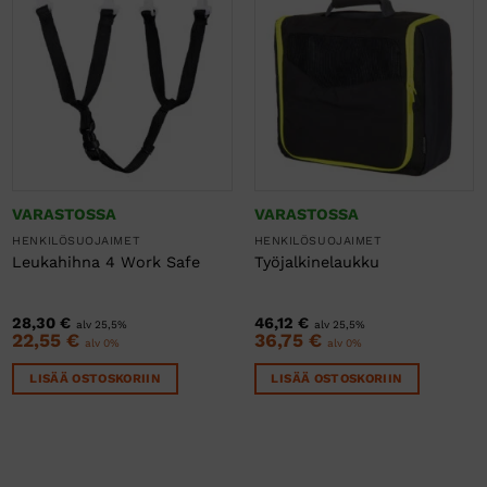
VARASTOSSA
VARASTOSSA
HENKILÖSUOJAIMET
HENKILÖSUOJAIMET
Leukahihna 4 Work Safe
Työjalkinelaukku
28,30
€
46,12
€
alv 25,5%
alv 25,5%
22,55
€
36,75
€
alv 0%
alv 0%
LISÄÄ OSTOSKORIIN
LISÄÄ OSTOSKORIIN