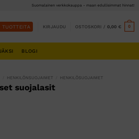
Suomalainen verkkokauppa - maan edullisimmat hinnat!
0
KIRJAUDU
OSTOSKORI /
0,00
€
JÄKSI
BLOGI
S
/
HENKILÖNSUOJAIMET
/
HENKILÖSUOJAIMET
iset suojalasit