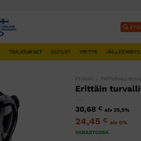
T
TARJOUKSET
OUTLET
YRITYS
JÄLLEENMYY
ETUSIVU
/
TYÖTURVALLISUU
Erittäin turvall
30,68
€
alv 25,5%
24,45
€
alv 0%
VARASTOSSA