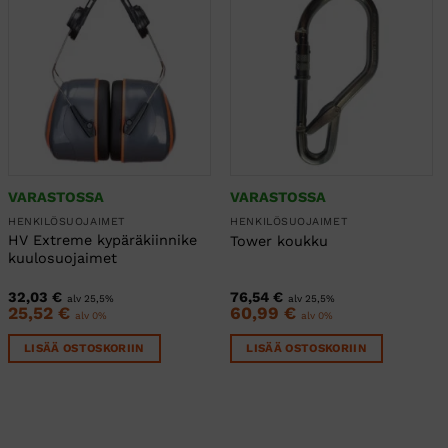
VARASTOSSA
VARASTOSSA
HENKILÖSUOJAIMET
HENKILÖSUOJAIMET
HV Extreme kypäräkiinnike
Tower koukku
kuulosuojaimet
32,03
€
76,54
€
alv 25,5%
alv 25,5%
25,52
€
60,99
€
alv 0%
alv 0%
LISÄÄ OSTOSKORIIN
LISÄÄ OSTOSKORIIN