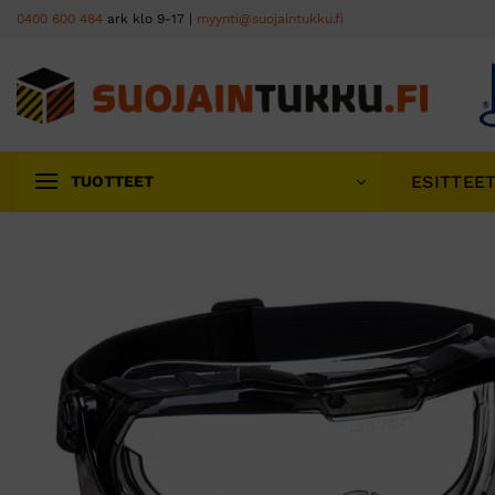
Skip
0400 600 484
ark klo 9-17 |
myynti@suojaintukku.fi
to
content
ESITTEE
TUOTTEET