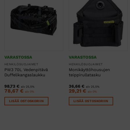
VARASTOSSA
VARASTOSSA
HENKILÖSUOJAIMET
HENKILÖSUOJAIMET
PW3 70L Vedenpitävä
Monikäyttöhousujen
Duffelikangaslaukku
teippirullatasku
98,73
€
36,66
€
alv 25,5%
alv 25,5%
78,67
€
29,21
€
alv 0%
alv 0%
LISÄÄ OSTOSKORIIN
LISÄÄ OSTOSKORIIN