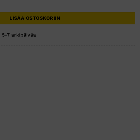
 määrä
LISÄÄ OSTOSKORIIN
 5-7 arkipäivää