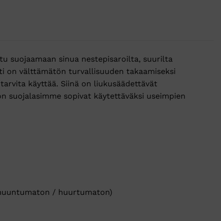
ltu suojaamaan sinua nestepisaroilta, suurilta
setti on välttämätön turvallisuuden takaamiseksi
tarvita käyttää. Siinä on liukusäädettävät
n suojalasimme sopivat käytettäväksi useimpien
aarmuuntumaton / huurtumaton)