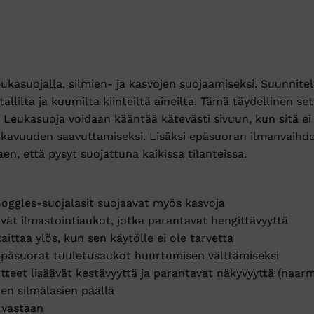
eukasuojalla, silmien- ja kasvojen suojaamiseksi. Suunnite
tallilta ja kuumilta kiinteiltä aineilta. Tämä täydellinen 
. Leukasuoja voidaan kääntää kätevästi sivuun, kun sitä ei 
avuuden saavuttamiseksi. Lisäksi epäsuoran ilmanvaihdo
aen, että pysyt suojattuna kaikissa tilanteissa.
oggles-suojalasit suojaavat myös kasvoja
ät ilmastointiaukot, jotka parantavat hengittävyyttä
ittaa ylös, kun sen käytölle ei ole tarvetta
epäsuorat tuuletusaukot huurtumisen välttämiseksi
oitteet lisäävät kestävyyttä ja parantavat näkyvyyttä (n
ien silmälasien päällä
a vastaan