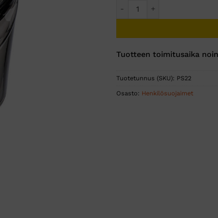
Erittäin turvalliset suojalasit
Tuotteen toimitusaika noin
Tuotetunnus (SKU):
PS22
Osasto:
Henkilösuojaimet