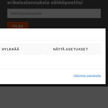
erikoisalennuksia sähköpostiisi
HYLKKÄÄ
NÄYTÄ ASETUKSET
Hallinnoi palveluita