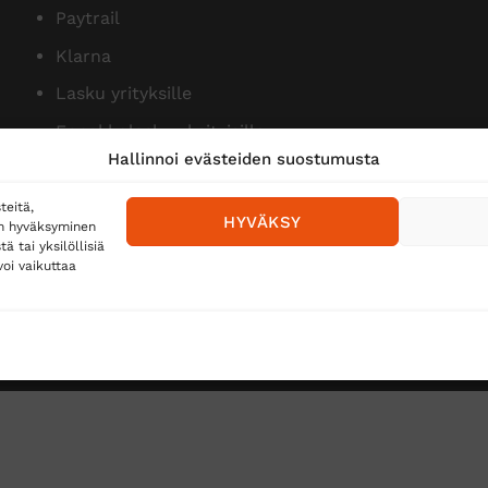
Paytrail
Klarna
Lasku yrityksille
Ennakkolasku yksityisille
Hallinnoi evästeiden suostumusta
teitä,
HYVÄKSY
en hyväksyminen
 tai yksilöllisiä
oi vaikuttaa
Toimitustavat
Posti
Matkahuolto
Postnord