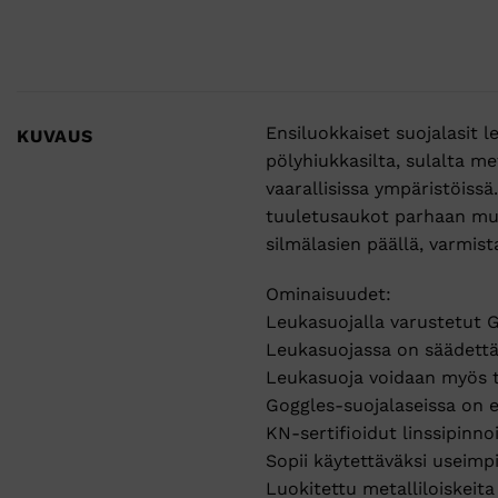
Ensiluokkaiset suojalasit l
KUVAUS
pölyhiukkasilta, sulalta me
vaarallisissa ympäristöissä
tuuletusaukot parhaan muk
silmälasien päällä, varmist
Ominaisuudet:
Leukasuojalla varustetut G
Leukasuojassa on säädettäv
Leukasuoja voidaan myös ta
Goggles-suojalaseissa on 
KN-sertifioidut linssipinn
Sopii käytettäväksi useimp
Luokitettu metalliloiskeit