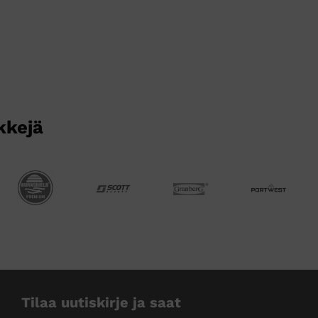
kkejä
Tilaa uutiskirje ja saat