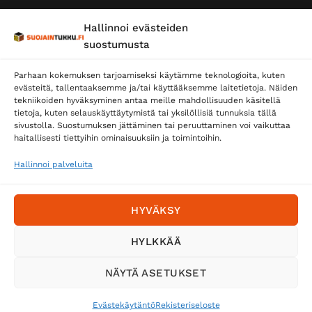
Hallinnoi evästeiden
suostumusta
Parhaan kokemuksen tarjoamiseksi käytämme teknologioita, kuten
evästeitä, tallentaaksemme ja/tai käyttääksemme laitetietoja. Näiden
tekniikoiden hyväksyminen antaa meille mahdollisuuden käsitellä
tietoja, kuten selauskäyttäytymistä tai yksilöllisiä tunnuksia tällä
Toimitustavat
sivustolla. Suostumuksen jättäminen tai peruuttaminen voi vaikuttaa
Posti
haitallisesti tiettyihin ominaisuuksiin ja toimintoihin.
Matkahuolto
Hallinnoi palveluita
Postnord
HYVÄKSY
Tilaa uutiskirje ja saat erikoisalennuksia
HYLKKÄÄ
sähköpostiisi
NÄYTÄ ASETUKSET
Evästekäytäntö
Rekisteriseloste