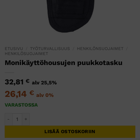
ETUSIVU
/
TYÖTURVALLISUUS
/
HENKILÖNSUOJAIMET
/
HENKILÖSUOJAIMET
Monikäyttöhousujen puukkotasku
32,81
€
alv 25,5%
26,14
€
alv 0%
VARASTOSSA
Monikäyttöhousujen puukkotasku määrä
LISÄÄ OSTOSKORIIN