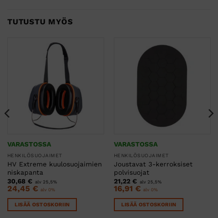
TUTUSTU MYÖS
VARASTOSSA
VARASTOSSA
HENKILÖSUOJAIMET
HENKILÖSUOJAIMET
HV Extreme kuulosuojaimien
Joustavat 3-kerroksiset
niskapanta
polvisuojat
30,68
€
21,22
€
alv 25,5%
alv 25,5%
24,45
€
16,91
€
alv 0%
alv 0%
LISÄÄ OSTOSKORIIN
LISÄÄ OSTOSKORIIN