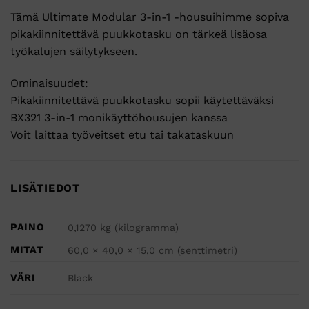
Tämä Ultimate Modular 3-in-1 -housuihimme sopiva
pikakiinnitettävä puukkotasku on tärkeä lisäosa
työkalujen säilytykseen.
Ominaisuudet:
Pikakiinnitettävä puukkotasku sopii käytettäväksi
BX321 3-in-1 monikäyttöhousujen kanssa
Voit laittaa työveitset etu tai takataskuun
LISÄTIEDOT
PAINO
0,1270 kg (kilogramma)
MITAT
60,0 × 40,0 × 15,0 cm (senttimetri)
VÄRI
Black