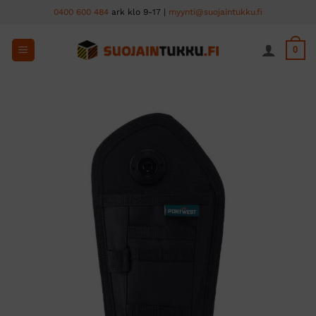
Skip
0400 600 484
ark klo 9-17 |
myynti@suojaintukku.fi
to
content
0