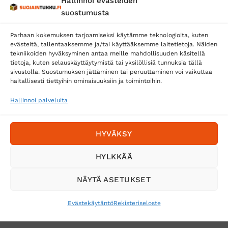
Hallinnoi evästeiden
suostumusta
Parhaan kokemuksen tarjoamiseksi käytämme teknologioita, kuten
evästeitä, tallentaaksemme ja/tai käyttääksemme laitetietoja. Näiden
tekniikoiden hyväksyminen antaa meille mahdollisuuden käsitellä
tietoja, kuten selauskäyttäytymistä tai yksilöllisiä tunnuksia tällä
Toimitustavat
sivustolla. Suostumuksen jättäminen tai peruuttaminen voi vaikuttaa
Posti
haitallisesti tiettyihin ominaisuuksiin ja toimintoihin.
Matkahuolto
Hallinnoi palveluita
Postnord
HYVÄKSY
Tilaa uutiskirje ja saat erikoisalennuksia
HYLKKÄÄ
sähköpostiisi
NÄYTÄ ASETUKSET
Evästekäytäntö
Rekisteriseloste