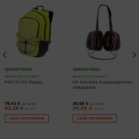
VARASTOSSA
VARASTOSSA
HENKILÖSUOJAIMET
HENKILÖSUOJAIMET
HV Extreme kuulosuojaimien
PW3 Hi-Vis Reppu
niskapanta
79,43
€
30,68
€
alv 25,5%
alv 25,5%
63,29
€
24,45
€
alv 0%
alv 0%
LISÄÄ OSTOSKORIIN
LISÄÄ OSTOSKORIIN