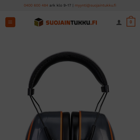
Skip
0400 600 484
ark klo 9-17 |
myynti@suojaintukku.fi
to
content
0