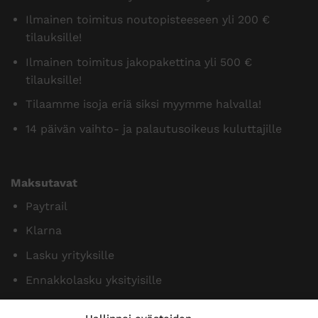
Ilmainen toimitus noutopisteeseen yli 200 €
tilauksille!
Ilmainen toimitus jakopakettina yli 500 €
tilauksille!
Tilaamme isoja eriä siksi myymme halvalla!
14 päivän vaihto- ja palautusoikeus kuluttajille
Maksutavat
Paytrail
Klarna
Lasku yrityksille
Ennakkolasku yksityisille