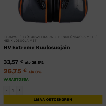
ETUSIVU
/
TYÖTURVALLISUUS
/
HENKILÖNSUOJAIMET
/
HENKILÖSUOJAIMET
HV Extreme Kuulosuojain
33,57
€
alv 25,5%
26,75
€
alv 0%
VARASTOSSA
HV Extreme Kuulosuojain määrä
LISÄÄ OSTOSKORIIN