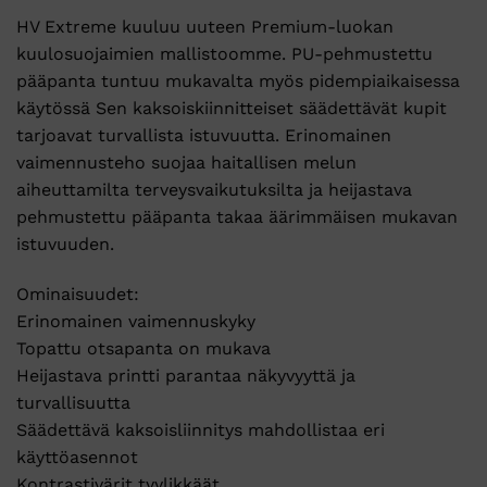
HV Extreme kuuluu uuteen Premium-luokan
kuulosuojaimien mallistoomme. PU-pehmustettu
pääpanta tuntuu mukavalta myös pidempiaikaisessa
käytössä Sen kaksoiskiinnitteiset säädettävät kupit
tarjoavat turvallista istuvuutta. Erinomainen
vaimennusteho suojaa haitallisen melun
aiheuttamilta terveysvaikutuksilta ja heijastava
pehmustettu pääpanta takaa äärimmäisen mukavan
istuvuuden.
Ominaisuudet:
Erinomainen vaimennuskyky
Topattu otsapanta on mukava
Heijastava printti parantaa näkyvyyttä ja
turvallisuutta
Säädettävä kaksoisliinnitys mahdollistaa eri
käyttöasennot
Kontrastivärit tyylikkäät