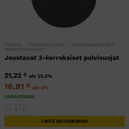
ETUSIVU
/
TYÖTURVALLISUUS
/
HENKILÖNSUOJAIMET
/
HENKILÖSUOJAIMET
Joustavat 3-kerroksiset polvisuojat
21,22
€
alv 25,5%
16,91
€
alv 0%
VARASTOSSA
Joustavat 3-kerroksiset polvisuojat määrä
LISÄÄ OSTOSKORIIN