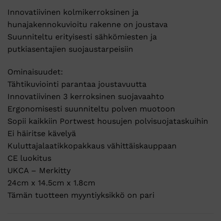
Innovatiivinen kolmikerroksinen ja
hunajakennokuvioitu rakenne on joustava
Suunniteltu erityisesti sähkömiesten ja
putkiasentajien suojaustarpeisiin
Ominaisuudet:
Tähtikuviointi parantaa joustavuutta
Innovatiivinen 3 kerroksinen suojavaahto
Ergonomisesti suunniteltu polven muotoon
Sopii kaikkiin Portwest housujen polvisuojataskuihin
Ei häiritse kävelyä
Kuluttajalaatikkopakkaus vähittäiskauppaan
CE luokitus
UKCA – Merkitty
24cm x 14.5cm x 1.8cm
Tämän tuotteen myyntiyksikkö on pari