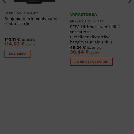
HENKILÖSUOJAIMET
VARASTOSSA
Suojanaamarin sopivuuden
HENKILÖSUOJAIMET
testaussarja
FFP3 Ultimate venttiilillä
varustettu
uudelleenkäytettävä
143,11
€
alv 25,5%
hengityssuojain (Pk5)
114,03
€
alv 0%
48,24
€
alv 25,5%
38,44
€
alv 0%
LUE LISÄÄ
LISÄÄ OSTOSKORIIN