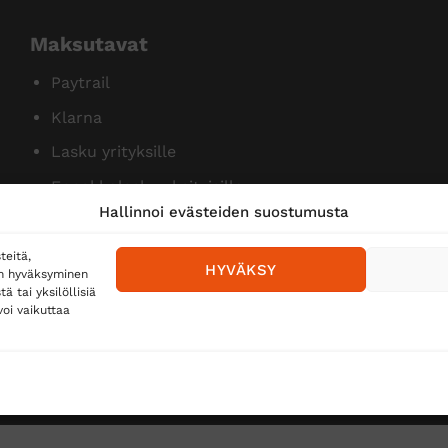
Maksutavat
Paytrail
Klarna
Lasku yrityksille
Ennakkolasku yksityisille
Hallinnoi evästeiden suostumusta
teitä,
HYVÄKSY
en hyväksyminen
 tai yksilöllisiä
oi vaikuttaa
Toimitustavat
Posti
Matkahuolto