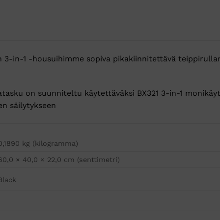
3-in-1 -housuihimme sopiva pikakiinnitettävä teippirullan 
llatasku on suunniteltu käytettäväksi BX321 3-in-1 monikä
en säilytykseen
0,1890 kg (kilogramma)
60,0 × 40,0 × 22,0 cm (senttimetri)
Black