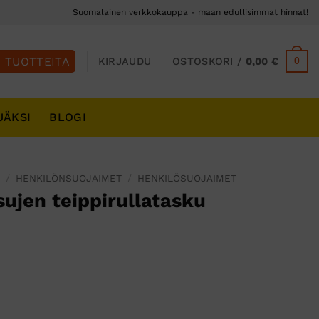
Suomalainen verkkokauppa - maan edullisimmat hinnat!
0
KIRJAUDU
OSTOSKORI /
0,00
€
JÄKSI
BLOGI
S
/
HENKILÖNSUOJAIMET
/
HENKILÖSUOJAIMET
ujen teippirullatasku