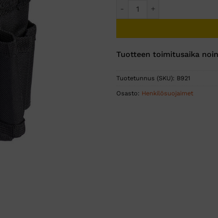
Monikäyttöhousujen teippiru
Tuotteen toimitusaika noin
Tuotetunnus (SKU):
B921
Osasto:
Henkilösuojaimet