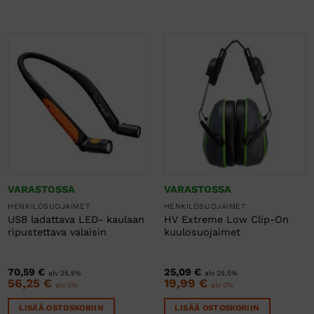
VARASTOSSA
VARASTOSSA
HENKILÖSUOJAIMET
HENKILÖSUOJAIMET
USB ladattava LED- kaulaan
HV Extreme Low Clip-On
ripustettava valaisin
kuulosuojaimet
70,59
€
25,09
€
alv 25,5%
alv 25,5%
56,25
€
19,99
€
alv 0%
alv 0%
LISÄÄ OSTOSKORIIN
LISÄÄ OSTOSKORIIN