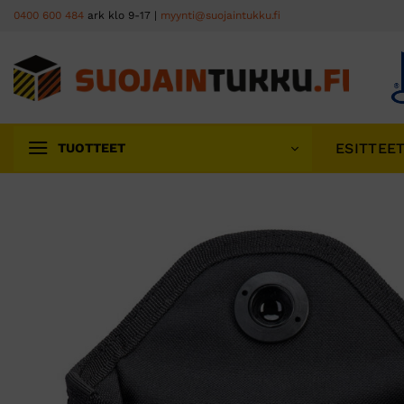
Skip
0400 600 484
ark klo 9-17 |
myynti@suojaintukku.fi
to
content
ESITTEE
TUOTTEET