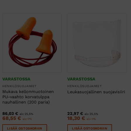
VARASTOSSA
VARASTOSSA
HENKILÖSUOJAIMET
HENKILÖSUOJAIMET
Mukava kellonmuotoinen
Leukasuojallinen suojavisiiri
PU-vaahto korvatulppa
nauhallinen (200 paria)
86,03
€
22,97
€
alv 25,5%
alv 25,5%
68,55
€
18,30
€
alv 0%
alv 0%
LISÄÄ OSTOSKORIIN
LISÄÄ OSTOSKORIIN