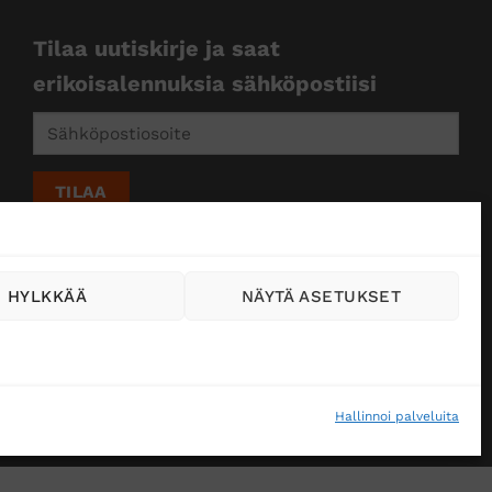
Tilaa uutiskirje ja saat
erikoisalennuksia sähköpostiisi
HYLKKÄÄ
NÄYTÄ ASETUKSET
Hallinnoi palveluita