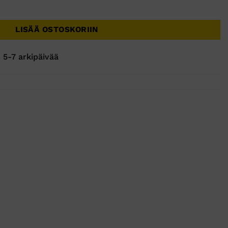
llatasku määrä
LISÄÄ OSTOSKORIIN
 5-7 arkipäivää