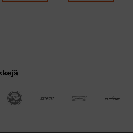
kkejä