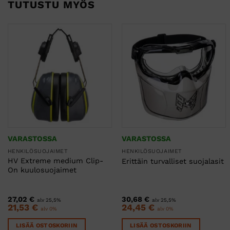
TUTUSTU MYÖS
VARASTOSSA
VARASTOSSA
HENKILÖSUOJAIMET
HENKILÖSUOJAIMET
HV Extreme medium Clip-
Erittäin turvalliset suojalasit
On kuulosuojaimet
27,02
€
30,68
€
alv 25,5%
alv 25,5%
21,53
€
24,45
€
alv 0%
alv 0%
LISÄÄ OSTOSKORIIN
LISÄÄ OSTOSKORIIN