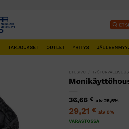
T
TARJOUKSET
OUTLET
YRITYS
JÄLLEENMYY
ETUSIVU
/
TYÖTURVALLISUU
Monikäyttöhous
36,66
€
alv 25,5%
29,21
€
alv 0%
VARASTOSSA