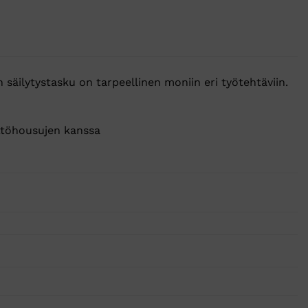
säilytystasku on tarpeellinen moniin eri työtehtäviin.
yttöhousujen kanssa