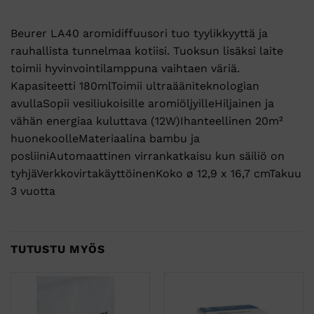
Beurer LA40 aromidiffuusori tuo tyylikkyyttä ja
rauhallista tunnelmaa kotiisi. Tuoksun lisäksi laite
toimii hyvinvointilamppuna vaihtaen väriä.
Kapasiteetti 180mlToimii ultraääniteknologian
avullaSopii vesiliukoisille aromiöljyilleHiljainen ja
vähän energiaa kuluttava (12W)Ihanteellinen 20m²
huonekoolleMateriaalina bambu ja
posliiniAutomaattinen virrankatkaisu kun säiliö on
tyhjäVerkkovirtakäyttöinenKoko ø 12,9 x 16,7 cmTakuu
3 vuotta
TUTUSTU MYÖS