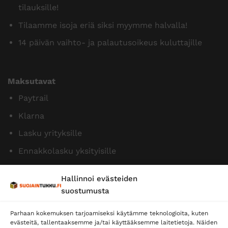
tilauksille!
Tilaamme isoja eriä siksi myymme halvalla!
14 päivän vaihto- ja palautusoikeus kuluttajille
Maksutavat
Paytrail
Klarna
Lasku yrityksille
Ennakkolasku yksityisille
Hallinnoi evästeiden
suostumusta
Parhaan kokemuksen tarjoamiseksi käytämme teknologioita, kuten
evästeitä, tallentaaksemme ja/tai käyttääksemme laitetietoja. Näiden