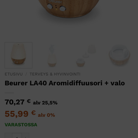
ETUSIVU
/
TERVEYS & HYVINVOINTI
Beurer LA40 Aromidiffuusori + valo
70,27
€
alv 25,5%
55,99
€
alv 0%
VARASTOSSA
Beurer LA40 Aromidiffuusori + valo määrä