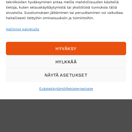
tekniikoiden hyväksyminen antaa meille mahdollisuuden käsitellä
tietoja, kuten selauskäyttäytymistä tai yksilöllisiä tunnuksia tällä
Toimitustavat
sivustolla. Suostumuksen jättäminen tai peruuttaminen voi vaikuttaa
Posti
haitallisesti tiettyihin ominaisuuksiin ja toimintoihin.
Matkahuolto
Hallinnoi palveluita
Postnord
HYVÄKSY
Tilaa uutiskirje ja saat erikoisalennuksia
HYLKKÄÄ
sähköpostiisi
NÄYTÄ ASETUKSET
Evästekäytäntö
Rekisteriseloste