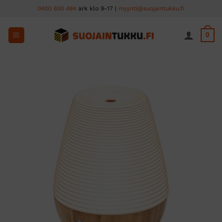
Skip
0400 600 484
ark klo 9-17 |
myynti@suojaintukku.fi
to
content
0