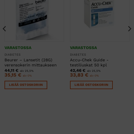
VARASTOSSA
VARASTOSSA
DIABETES
DIABETES
Beurer – Lansetit (28G)
Accu-Chek Guide -
verensokerin mittaukseen
testiliuskat 50 kpl
44,11
€
42,46
€
alv 25,5%
alv 25,5%
35,15
€
33,83
€
alv 0%
alv 0%
LISÄÄ OSTOSKORIIN
LISÄÄ OSTOSKORIIN