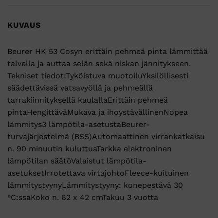
KUVAUS
Beurer HK 53 Cosyn erittäin pehmeä pinta lämmittää
talvella ja auttaa selän sekä niskan jännitykseen.
Tekniset tiedot:Tyköistuva muotoiluYksilöllisesti
säädettävissä vatsavyöllä ja pehmeällä
tarrakiinnityksellä kaulallaErittäin pehmeä
pintaHengittäväMukava ja ihoystävällinenNopea
lämmitys3 lämpötila-asetustaBeurer-
turvajärjestelmä (BSS)Automaattinen virrankatkaisu
n. 90 minuutin kuluttuaTarkka elektroninen
lämpötilan säätöValaistut lämpötila-
asetuksetIrrotettava virtajohtoFleece-kuituinen
lämmitystyynyLämmitystyyny: konepestävä 30
°C:ssaKoko n. 62 x 42 cmTakuu 3 vuotta