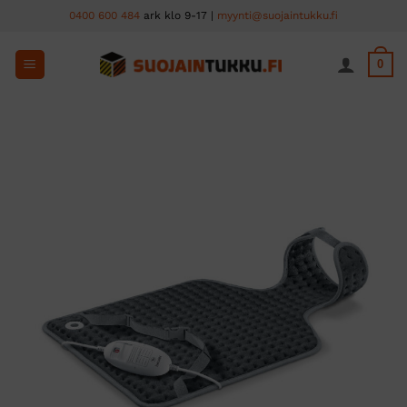
Skip
0400 600 484
ark klo 9-17 |
myynti@suojaintukku.fi
to
content
0