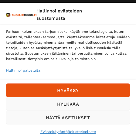
Hallinnoi evästeiden
suostumusta
Parhaan kokemuksen tarjoamiseksi käytämme teknologioita, kuten
evästeitä, tallentaaksemme ja/tai käyttääksemme laitetietoja. Näiden
tekniikoiden hyväksyminen antaa meille mahdollisuuden käsitellä
tietoja, kuten selauskäyttäytymistä tai yksilöllisiä tunnuksia tällä
Toimitustavat
sivustolla. Suostumuksen jättäminen tai peruuttaminen voi vaikuttaa
Posti
haitallisesti tiettyihin ominaisuuksiin ja toimintoihin.
Matkahuolto
Hallinnoi palveluita
Postnord
HYVÄKSY
Tilaa uutiskirje ja saat erikoisalennuksia
HYLKKÄÄ
sähköpostiisi
NÄYTÄ ASETUKSET
Evästekäytäntö
Rekisteriseloste