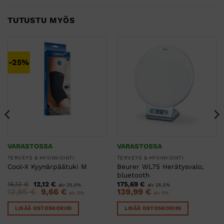
TUTUSTU MYÖS
-25%
VARASTOSSA
VARASTOSSA
TERVEYS & HYVINVOINTI
TERVEYS & HYVINVOINTI
Beurer WL75 Herätysvalo,
Cool-X Kyynärpäätuki M
bluetooth
Alkuperäinen
Nykyinen
16,13
€
12,12
€
175,69
€
alv 25,5%
alv 25,5%
hinta
hinta
Alkuperäinen
Nykyinen
12,85
€
9,66
€
139,99
€
alv 0%
alv 0%
oli:
on:
hinta
hinta
16,13 €.
12,12 €.
oli:
on:
LISÄÄ OSTOSKORIIN
LISÄÄ OSTOSKORIIN
12,85 €.
9,66 €.