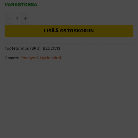
VARASTOSSA
Beurer HK53 Cosy Erikoismuotoiltu lämpötyyny selän ja nisk
LISÄÄ OSTOSKORIIN
Tuotetunnus (SKU):
BEU21513
Osasto:
Terveys & Hyvinvointi