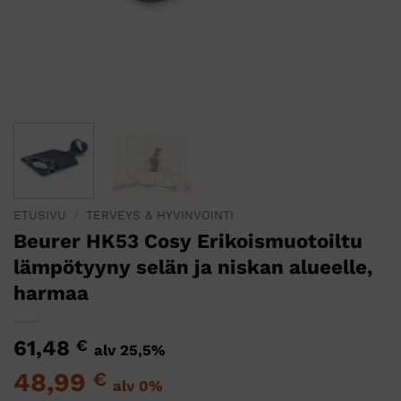
ETUSIVU
/
TERVEYS & HYVINVOINTI
Beurer HK53 Cosy Erikoismuotoiltu
lämpötyyny selän ja niskan alueelle,
harmaa
61,48
€
alv 25,5%
48,99
€
alv 0%