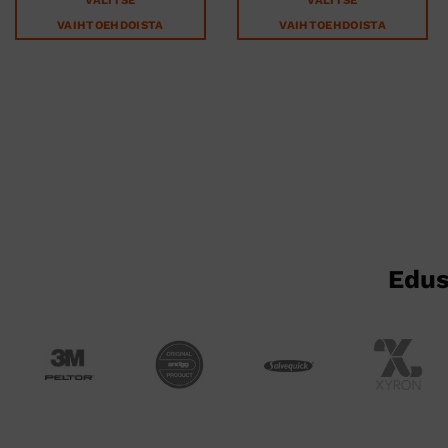
VAIHTOEHDOISTA
VAIHTOEHDOISTA
Tällä
Tällä
tuotteella
tuotteella
on
on
useampi
useampi
muunnelma.
muunnelma.
Voit
Voit
tehdä
tehdä
valinnat
valinnat
tuotteen
tuotteen
sivulla.
sivulla.
Edus