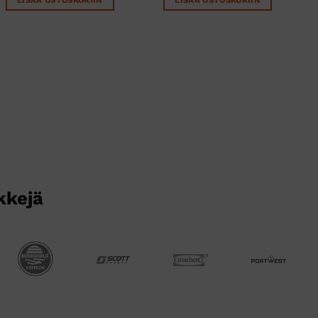
4,42 €.
3,16 €.
66,43 €.
49,00 €.
kkejä