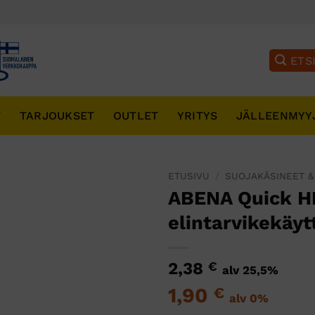
T
TARJOUKSET
OUTLET
YRITYS
JÄLLEENMYY
ETUSIVU
/
SUOJAKÄSINEET &
ABENA Quick H
elintarvikekäy
2,38
€
alv 25,5%
1,90
€
alv 0%