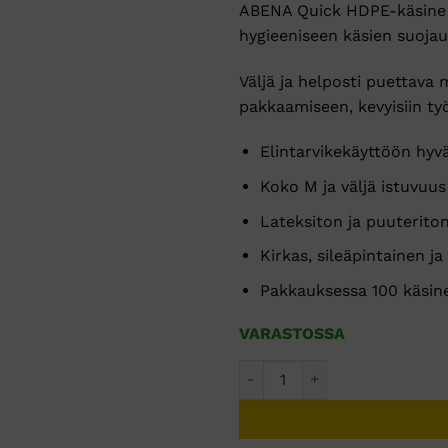
ABENA Quick HDPE-käsine M
hygieeniseen käsien suoja
Väljä ja helposti puettava 
pakkaamiseen, kevyisiin ty
Elintarvikekäyttöön hyv
Koko M ja väljä istuvuus
Lateksiton ja puuterito
Kirkas, sileäpintainen j
Pakkauksessa 100 käsin
VARASTOSSA
ABENA Quick HDPE-käsine M k