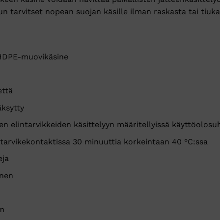
n tarvitset nopean suojan käsille ilman raskasta tai tiukas
 HDPE-muovikäsine
että
äksytty
n elintarvikkeiden käsittelyyn määritellyissä käyttöolosu
tarvikekontaktissa 30 minuuttia korkeintaan 40 °C:ssa
eja
inen
mm