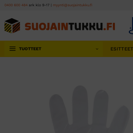
Skip
0400 600 484
ark klo 9-17 |
myynti@suojaintukku.fi
to
content
ESITTEE
TUOTTEET