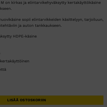
 on kirkas ja elintarvikehyväksytty kertakäyttökäsine
ukseen.
muovikäsine sopii elintarvikkeiden käsittelyyn, tarjoiluun,
ötehtäviin ja auton tankkaukseen.
äksytty HDPE-käsine
n
a kertakäyttöinen
että
irkas elintarvikekäyttöön 100kpl määrä
LISÄÄ OSTOSKORIIN