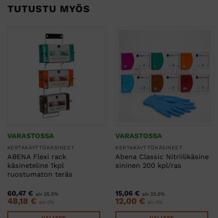
TUTUSTU MYÖS
VARASTOSSA
VARASTOSSA
KERTAKÄYTTÖKÄSINEET
KERTAKÄYTTÖKÄSINEET
ABENA Flexi rack
Abena Classic Nitriilikäsine
käsineteline 1kpl
sininen 200 kpl/ras
ruostumaton teräs
60,47
€
15,06
€
alv 25,5%
alv 25,5%
48,18
€
12,00
€
alv 0%
alv 0%
VALITSE
VALITSE