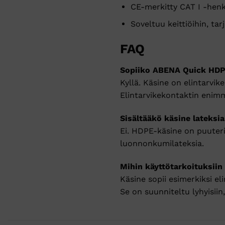
CE-merkitty CAT I -henk
Soveltuu keittiöihin, ta
FAQ
Sopiiko ABENA Quick HDPE
Kyllä. Käsine on elintarvik
Elintarvikekontaktin enimm
Sisältääkö käsine lateksia
Ei. HDPE-käsine on puuterit
luonnonkumilateksia.
Mihin käyttötarkoituksiin
Käsine sopii esimerkiksi el
Se on suunniteltu lyhyisiin,