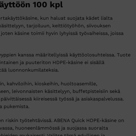
äyttöön 100 kpl
takäyttökäsine, kun haluat suojata kädet lialta
äsittelyyn, tarjoiluun, keittiötyöhön, siivouksen
oten käsine toimii hyvin lyhyissä työvaiheissa, joissa
yyppien kanssa määritellyissä käyttöolosuhteissa. Tuote
ntainen ja puuteriton HDPE-käsine ei sisällä
lttää luonnonkumilateksia.
n, kahviloihin, kioskeihin, huoltoasemille,
n, leivonnaisten käsittelyyn, buffetpisteisiin sekä
päivittäisessä kiireisessä työssä ja asiakaspalvelussa.
a pukemista.
sen riskin työtehtävissä. ABENA Quick HDPE-käsine on
uivassa, huoneenlämmössä ja suojassa suoralta
ohjeiden mukaisesti. Valitse tämä edullinen ja