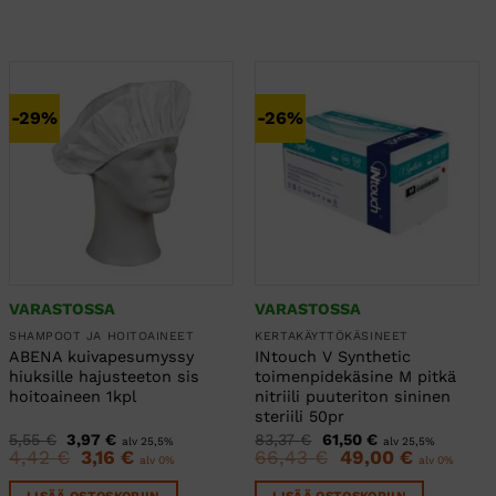
-29%
-26%
VARASTOSSA
VARASTOSSA
SHAMPOOT JA HOITOAINEET
KERTAKÄYTTÖKÄSINEET
ABENA kuivapesumyssy
INtouch V Synthetic
hiuksille hajusteeton sis
toimenpidekäsine M pitkä
hoitoaineen 1kpl
nitriili puuteriton sininen
steriili 50pr
Alkuperäinen
Nykyinen
Alkuperäinen
Nykyinen
5,55
€
3,97
€
83,37
€
61,50
€
alv 25,5%
alv 25,5%
hinta
hinta
hinta
hinta
4,42
€
Alkuperäinen
3,16
€
Nykyinen
66,43
€
Alkuperäinen
49,00
€
Nykyinen
alv 0%
alv 0%
oli:
on:
oli:
on:
hinta
hinta
hinta
hinta
5,55 €.
3,97 €.
83,37 €.
61,50 €.
oli:
on:
oli:
on:
LISÄÄ OSTOSKORIIN
LISÄÄ OSTOSKORIIN