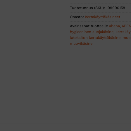
Tuotetunnus (SKU):
1999901581
Osasto:
Kertakäyttökäsineet
Avainsanat tuotteelle
Abena
,
ABEN
hygieeninen suojakäsine
,
kertakäy
lateksiton kertakäyttökäsine
,
muov
muovikäsine