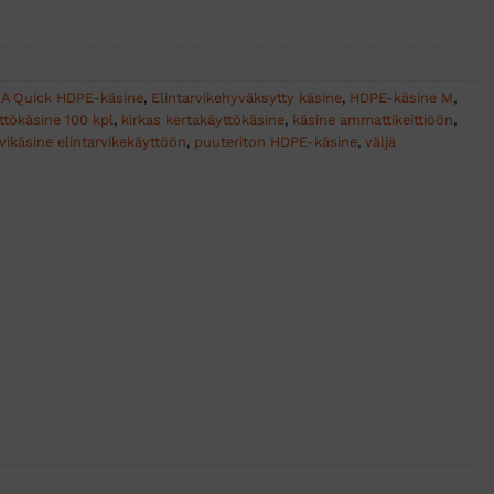
A Quick HDPE-käsine
,
Elintarvikehyväksytty käsine
,
HDPE-käsine M
,
ttökäsine 100 kpl
,
kirkas kertakäyttökäsine
,
käsine ammattikeittiöön
,
ikäsine elintarvikekäyttöön
,
puuteriton HDPE-käsine
,
väljä