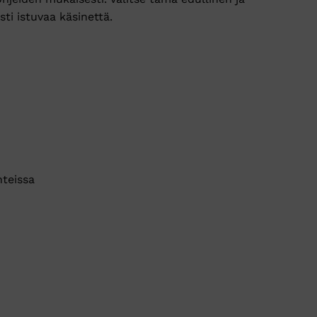
ti istuvaa käsinettä.
hteissa