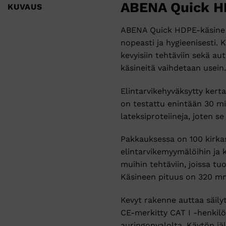
ABENA Quick HD
KUVAUS
ABENA Quick HDPE-käsine M 
nopeasti ja hygieenisesti. 
kevyisiin tehtäviin sekä au
käsineitä vaihdetaan usein.
Elintarvikehyväksytty kert
on testattu enintään 30 mi
lateksiproteiineja, joten s
Pakkauksessa on 100 kirkast
elintarvikemyymälöihin ja 
muihin tehtäviin, joissa tu
Käsineen pituus on 320 mm
Kevyt rakenne auttaa säily
CE-merkitty CAT I -henkilö
auringonvalolta. Käytön jäl