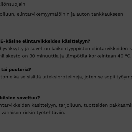
ilönsuojain
rjoiluun, elintarvikemyymälöihin ja auton tankkaukseen
-käsine elintarvikkeiden käsittelyyn?
ehyväksytty ja soveltuu kaikentyyppisten elintarvikkeiden k
äiskesto on 30 minuuttia ja lämpötila korkeintaan 40 °C.
 tai puuteria?
on eikä se sisällä lateksiproteiineja, joten se sopii työymp
 käsine soveltuu?
intarvikkeiden käsittelyyn, tarjoiluun, tuotteiden pakkaami
 vähäisen riskin työtehtäviin.