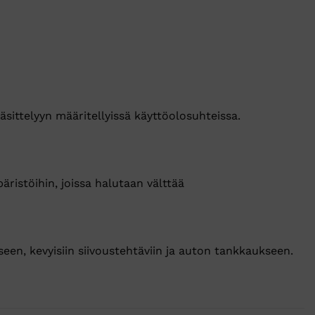
äsittelyyn määritellyissä käyttöolosuhteissa.
äristöihin, joissa halutaan välttää
seen, kevyisiin siivoustehtäviin ja auton tankkaukseen.