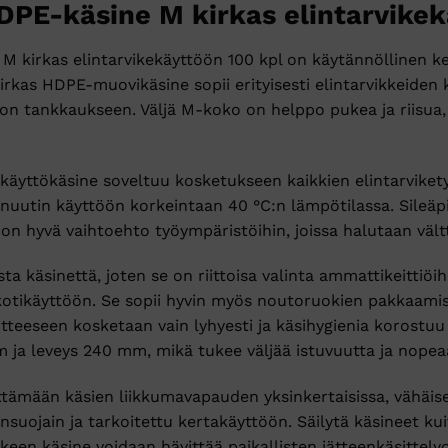
PE-käsine M kirkas elintarvikek
kirkas elintarvikekäyttöön 100 kpl on käytännöllinen ker
Kirkas HDPE-muovikäsine sopii erityisesti elintarvikkeiden k
ton tankkaukseen. Väljä M-koko on helppo pukea ja riisua, j
akäyttökäsine soveltuu kosketukseen kaikkien elintarviket
nuutin käyttöön korkeintaan 40 °C:n lämpötilassa. Sileäpi
e on hyvä vaihtoehto työympäristöihin, joissa halutaan vä
a käsinettä, joten se on riittoisa valinta ammattikeittiöihi
kotikäyttöön. Se sopii hyvin myös noutoruokien pakkaamisee
otteeseen kosketaan vain lyhyesti ja käsihygienia korostuu 
 ja leveys 240 mm, mikä tukee väljää istuvuutta ja nopea
ttämään käsien liikkumavapauden yksinkertaisissa, vähäi
nsuojain ja tarkoitettu kertakäyttöön. Säilytä käsineet k
keen käsine voidaan hävittää paikallisten jätteenkäsittely