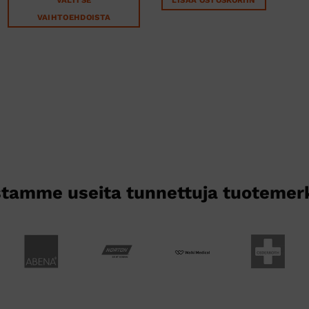
VAIHTOEHDOISTA
Tällä
tuotteella
on
useampi
muunnelma.
Voit
tehdä
valinnat
tuotteen
sivulla.
tamme useita tunnettuja tuotemer