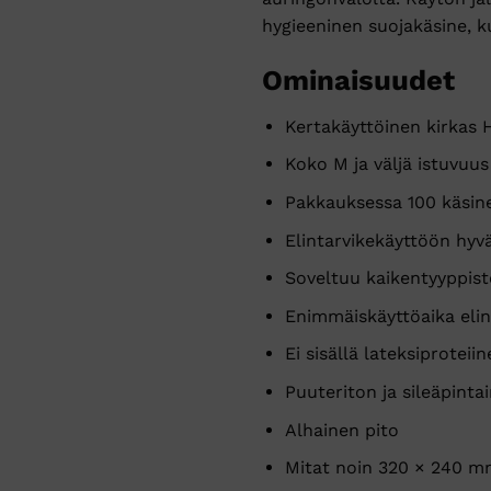
hygieeninen suojakäsine, ku
Ominaisuudet
Kertakäyttöinen kirkas
Koko M ja väljä istuvuus
Pakkauksessa 100 käsin
Elintarvikekäyttöön hyv
Soveltuu kaikentyyppiste
Enimmäiskäyttöaika elin
Ei sisällä lateksiproteiin
Puuteriton ja sileäpinta
Alhainen pito
Mitat noin 320 × 240 