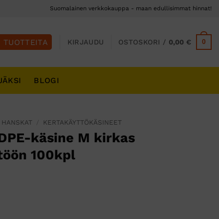
Suomalainen verkkokauppa - maan edullisimmat hinnat!
0
KIRJAUDU
OSTOSKORI /
0,00
€
JÄKSI
BLOGI
 HANSKAT
/
KERTAKÄYTTÖKÄSINEET
DPE-käsine M kirkas
ttöön 100kpl