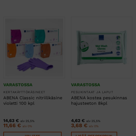
VARASTOSSA
VARASTOSSA
KERTAKÄYTTÖKÄSINEET
PESUKINTAAT JA LAPUT
ABENA Classic nitriilikäsine
ABENA kostea pesukinnas
violetti 100 kpl
hajusteeton 8kpl
14,63
€
4,62
€
alv 25,5%
alv 25,5%
11,66
€
3,68
€
alv 0%
alv 0%
VALITSE
LISÄÄ OSTOSKORIIN