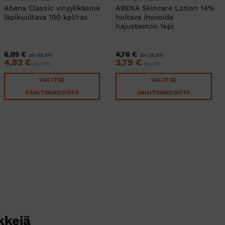
Abena Classic vinyylikäsine
ABENA Skincare Lotion 14%
läpikuultava 100 kpl/ras
hoitava ihovoide
hajusteeton 1kpl
6,05
€
4,76
€
alv 25,5%
alv 25,5%
4,82
€
3,79
€
alv 0%
alv 0%
VALITSE
VALITSE
VAIHTOEHDOISTA
VAIHTOEHDOISTA
Tällä
Tällä
tuotteella
tuotteella
on
on
useampi
useampi
muunnelma.
muunnelma.
Voit
Voit
tehdä
tehdä
valinnat
valinnat
tuotteen
tuotteen
sivulla.
sivulla.
kkejä