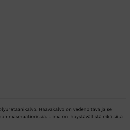
lyuretaanikalvo. Haavakalvo on vedenpitävä ja se
hon maseraatioriskiä. Liima on ihoystävällistä eikä siitä