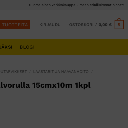
Suomalainen verkkokauppa - maan edullisimmat hinnat!
0
KIRJAUDU
OSTOSKORI /
0,00
€
JÄKSI
BLOGI
PUTARVIKKEET
/
LAASTARIT JA HAAVANHOITO
/
lvorulla 15cmx10m 1kpl