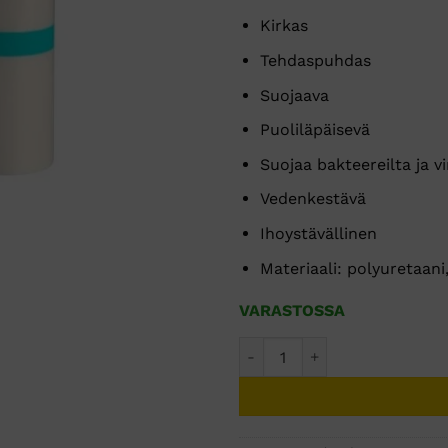
Kirkas
Tehdaspuhdas
Suojaava
Puoliläpäisevä
Suojaa bakteereilta ja vi
Vedenkestävä
Ihoystävällinen
Materiaali: polyuretaani,
VARASTOSSA
ABENA haavakalvorulla 15cm