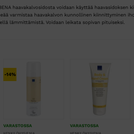
BENA haavakalvosidosta voidaan käyttää haavasidoksen kii
keää varmistaa haavakalvon kunnollinen kiinnittyminen i
llä lämmittämistä. Voidaan leikata sopivan pituiseksi.
-14%
VARASTOSSA
VARASTOSSA
HENKILÖHYGIENIA
HENKILÖHYGIENIA