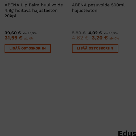
ABENA Lip Balm huulivoide
ABENA pesuvoide 500ml
4,8g hoitava hajusteeton
hajusteeton
20kpl
Alkuperäinen
Nykyinen
39,60
€
5,80
€
4,02
€
alv 25,5%
alv 25,5%
hinta
hinta
31,55
€
4,62
€
Alkuperäinen
3,20
€
Nykyinen
alv 0%
alv 0%
oli:
on:
hinta
hinta
5,80 €.
4,02 €.
oli:
on:
LISÄÄ OSTOSKORIIN
LISÄÄ OSTOSKORIIN
4,62 €.
3,20 €.
Edus