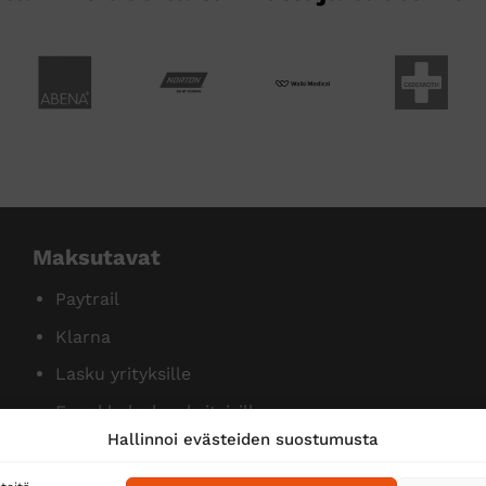
Maksutavat
Paytrail
Klarna
Lasku yrityksille
Ennakkolasku yksityisille
Hallinnoi evästeiden suostumusta