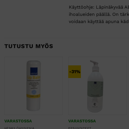
Käyttöohje: Läpinäkyvää A
ihoalueiden päällä. On tär
voidaan käyttää apuna käde
TUTUSTU MYÖS
-31%
VARASTOSSA
VARASTOSSA
HENKILÖHYGIENIA
PESUVOITEET