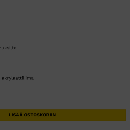
ruksilta
 akrylaattiliima
x10m 1kpl määrä
LISÄÄ OSTOSKORIIN