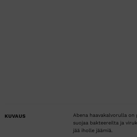
Abena haavakalvorulla on 
KUVAUS
suojaa bakteereilta ja viru
jää iholle jäämiä.