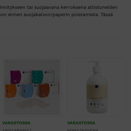
nnitykseen tai suojaavana kerroksena altistuneiden
hoon ennen suojakalvon/paperin poistamista. Tässä
VARASTOSSA
VARASTOSSA
VINYYLIKÄSINEET
HENKILÖHYGIENIA