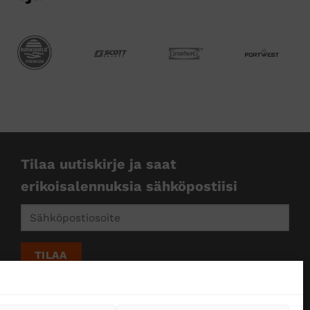
Tilaa uutiskirje ja saat
erikoisalennuksia sähköpostiisi