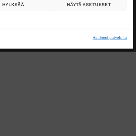
HYLKKÄÄ
NÄYTÄ ASETUKSET
Hallinnoi palveluita
VÄSTEKÄYTÄNTÖ (EU)
MUUTA EVÄSTEASETUKSIA