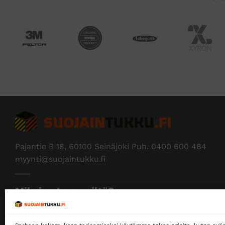
Pajantie B 18, 60100 Seinäjoki Puh.
0400 600 484
myynti@suojaintukku.fi
Miksi ostaa meiltä?
Myymme yksityisille ja yrityksille