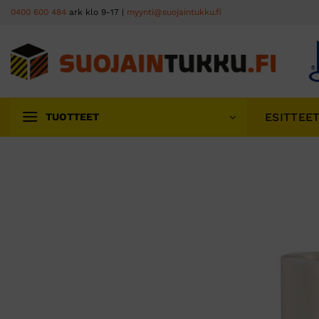
Skip
0400 600 484
ark klo 9-17 |
myynti@suojaintukku.fi
to
content
ESITTEE
TUOTTEET