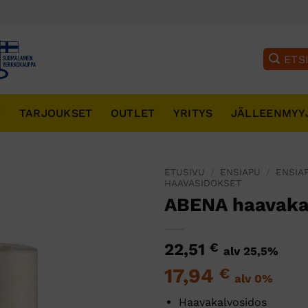
T
TARJOUKSET
OUTLET
YRITYS
JÄLLEENMYY
ETUSIVU
/
ENSIAPU
/
ENSIA
HAAVASIDOKSET
ABENA haavaka
22,51
€
alv 25,5%
17,94
€
alv 0%
Haavakalvosidos