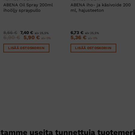
ABENA Oil Spray 200ml
ABENA iho- ja käsivoide 200
ihoöljy spraypullo
ml, hajusteeton
Alkuperäinen
Nykyinen
8,66
€
7,40
€
6,73
€
alv 25,5%
alv 25,5%
hinta
hinta
6,90
€
Alkuperäinen
5,90
€
Nykyinen
5,36
€
alv 0%
alv 0%
oli:
on:
hinta
hinta
8,66 €.
7,40 €.
oli:
on:
LISÄÄ OSTOSKORIIN
LISÄÄ OSTOSKORIIN
6,90 €.
5,90 €.
tamme useita tunnettuja tuotemer