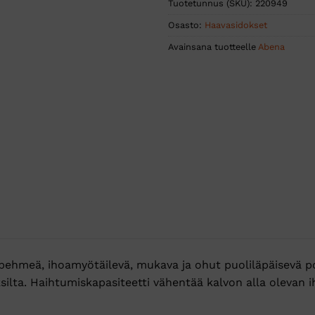
Tuotetunnus (SKU):
220949
Osasto:
Haavasidokset
Avainsana tuotteelle
Abena
pehmeä, ihoamyötäilevä, mukava ja ohut puoliläpäisevä po
ksilta. Haihtumiskapasiteetti vähentää kalvon alla olevan i